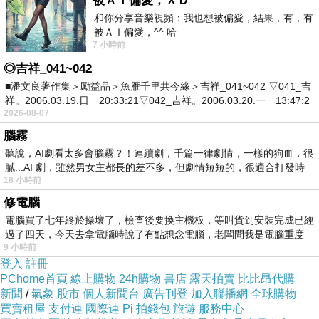
被ＡＩ偏愛，ＸＤ
和你分享音樂視頻：我也想被偏愛，結果，有，有
被ＡＩ偏愛，^^ 哈
7 小時前
◎吉祥_041~042
■潘文良著作集＞勵益品＞魚雁千里共今緣＞吉祥_041~042 ▽041_吉
祥。2006.03.19.日 20:33:21▽042_吉祥。2006.03.20.一 13:47:2
2026-08-07
腦霧
聽說，AI劇看太多會腦霧？！連續劇，千篇一律劇情，一樣的狗血，很
膩...AI 劇，雖然男女主都長的差不多，但劇情短短的，很適合打發時
18 小時前
修電腦
電腦買了七年終於操壞了，檢查後要換主機板，等叫貨到安裝完成已經
過了四天，今天去拿電腦時說了有點想念電腦，老闆問我是電腦重度
9 小時前
登入
註冊
PChome首頁
線上購物
24h購物
書店
露天拍賣
比比昂代購
新聞
/
氣象
股市
個人新聞台
廣告刊登
加入聯播網
全球購物
買賣租屋
支付連
國際連
Pi 拍錢包
旅遊
服務中心