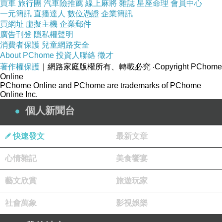
買車
旅行團
汽車險推薦
線上麻將
雜誌
星座命理
會員中心
一元簡訊
直播達人
數位憑證
企業簡訊
買網址
虛擬主機
企業郵件
廣告刊登
隱私權聲明
消費者保護
兒童網路安全
About PChome
投資人聯絡
徵才
著作權保護
｜網路家庭版權所有、轉載必究
‧Copyright PChome
Online
PChome Online and PChome are trademarks of PChome
Online Inc.
個人新聞台
快速發文
最新文章
心情雜記
美食饗宴
藝文欣賞
旅遊玩家
社會萬象
影視娛樂