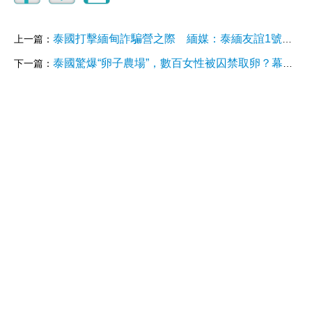
泰國打擊緬甸詐騙營之際 緬媒：泰緬友誼1號大橋暫停通行
上一篇：
泰國驚爆“卵子農場”，數百女性被囚禁取卵？幕後黑手竟還會“說中文普通話”？
下一篇：