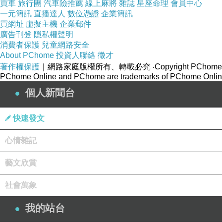
買車
旅行團
汽車險推薦
線上麻將
雜誌
星座命理
會員中心
一元簡訊
直播達人
數位憑證
企業簡訊
買網址
虛擬主機
企業郵件
廣告刊登
隱私權聲明
消費者保護
兒童網路安全
About PChome
投資人聯絡
徵才
著作權保護
｜網路家庭版權所有、轉載必究
‧Copyright PChome
第五次
上一篇：
PChome Online and PChome are trademarks of PChome Online
若災難爆發
下一篇：
個人新聞台
快速發文
心情雜記
藝文欣賞
社會萬象
我的站台