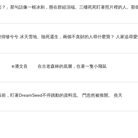
留在裡面？」那句話像一根冰刺，懸在群組頂端。三樓死死盯著照片裡的人。那
得慘兮兮 冰天雪地、險死還生，兩個不貪財的人尋什麼寶？ 人家追尋愛
古老森林的底層，住著一隻小飛鼠
，盯著DreamSeed不停跳動的資料流。 門忽然被推開。 堯天