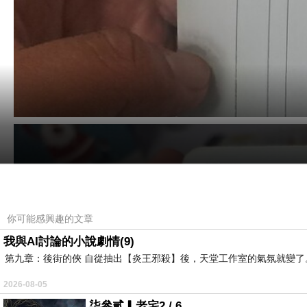
你可能感興趣的文章
我與AI討論的小說劇情(9)
第九章：後街的俠 自從抽出【炎王邪殺】後，天堂工作室的氣氛就變了。
2026-08-05
柒參貳▎老宅2 / 6