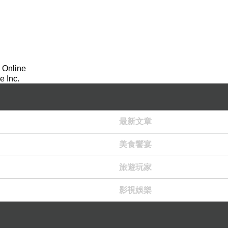
 Online
 Inc.
最新文章
美食饗宴
旅遊玩家
影視娛樂