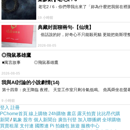
老宅2 / 6 - 你們帶我出來了「妳為什麼把我
19 小時前
典藏封面聊兩句-【仙境】
俗話說的好，好奇心不只能殺死貓 更能把衛斯理整
2026-08-05
◎飛鼠慕雄鷹
■寓言故事 ◎飛鼠慕雄鷹 ⊕潘文良 在
2026-08-05
我與AI討論的小說劇情(14)
第十四章：炎王降臨 夜裡。 天堂工作室只剩冷氣低鳴。 堯禹舜坐在螢幕前
9 小時前
登入
註冊
PChome首頁
線上購物
24h購物
書店
露天拍賣
比比昂代購
新聞
/
氣象
股市
個人新聞台
廣告刊登
加入聯播網
全球購物
買賣租屋
支付連
國際連
Pi 拍錢包
旅遊
服務中心