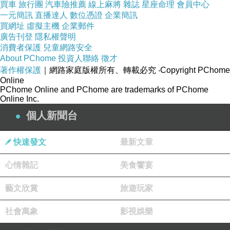
買車
旅行團
汽車險推薦
線上麻將
雜誌
星座命理
會員中心
一元簡訊
直播達人
數位憑證
企業簡訊
買網址
虛擬主機
企業郵件
廣告刊登
隱私權聲明
消費者保護
兒童網路安全
About PChome
投資人聯絡
徵才
著作權保護
｜網路家庭版權所有、轉載必究
‧Copyright PChome
Online
PChome Online and PChome are trademarks of PChome
Online Inc.
個人新聞台
快速發文
最新文章
心情雜記
美食饗宴
藝文欣賞
旅遊玩家
社會萬象
影視娛樂