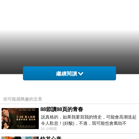
繼續閱讀
你可能感興趣的文章
88節讀88頁的青春
說真格的，如果我要寫我的情史，可能會高潮迭起
令人歎息！(好酸)，不過，我可能也會萬劫不
16 小時前
復...，每天跪鍵盤還是被判了花心的罪