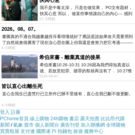
快其心意
我不是中毒太深， 只是在做笑果， PO文有題材，
快其心意 而以， 做某些事情讓自己的內心--- 感到
21 小時前
愉快。
2026。08。07。
畫圖真的不適合我越畫越排斥看得懂就好了應該是說如果改天需要用到
了自然就會很厲害了現在沒心思在圖上但我還是會努力把它考過———
6 小時前
希伯來書 - 離棄真道的後果
希伯來書10:26-10:31 10:26因為我們得知真道以
後、若故意犯罪、贖罪的祭就再沒有了． 10:27惟
2026-08-07
有戰懼等候審判和那燒滅眾敵人的烈火
皆以直心出離生死
直心念我生已盡梵行已立所作已辦不受後有，直心念我已斷不復更斷。
4 小時前
登入
註冊
PChome首頁
線上購物
24h購物
書店
露天拍賣
比比昂代購
新聞
/
氣象
股市
個人新聞台
廣告刊登
加入聯播網
全球購物
買賣租屋
支付連
國際連
Pi 拍錢包
旅遊
服務中心