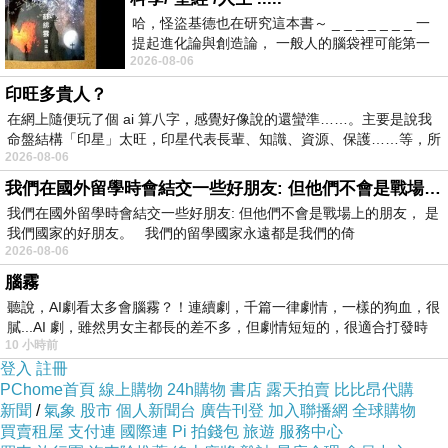
哈，怪盜基德也在研究這本書～ _ _ _ _ _ _ _ 一
提起進化論與創造論， 一般人的腦袋裡可能第一
2026-08-06
時間就有「 進化論很科
印旺多貴人？
在網上隨便玩了個 ai 算八字，感覺好像說的還蠻準……。主要是說我
命盤結構「印星」太旺，印星代表長輩、知識、資源、保護……等，所
2026-08-06
我們在國外留學時會結交一些好朋友: 但他們不會是戰場上的朋友
我們在國外留學時會結交一些好朋友: 但他們不會是戰場上的朋友， 是
我們國家的好朋友。 我們的留學國家永遠都是我們的倚
2026-08-06
腦霧
聽說，AI劇看太多會腦霧？！連續劇，千篇一律劇情，一樣的狗血，很
膩...AI 劇，雖然男女主都長的差不多，但劇情短短的，很適合打發時
10 小時前
登入
註冊
PChome首頁
線上購物
24h購物
書店
露天拍賣
比比昂代購
新聞
/
氣象
股市
個人新聞台
廣告刊登
加入聯播網
全球購物
買賣租屋
支付連
國際連
Pi 拍錢包
旅遊
服務中心