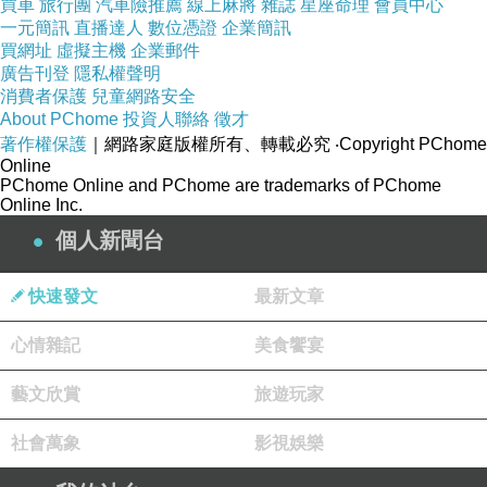
買車
旅行團
汽車險推薦
線上麻將
雜誌
星座命理
會員中心
一元簡訊
直播達人
數位憑證
企業簡訊
買網址
虛擬主機
企業郵件
廣告刊登
隱私權聲明
消費者保護
兒童網路安全
About PChome
投資人聯絡
徵才
著作權保護
｜網路家庭版權所有、轉載必究
‧Copyright PChome
Online
PChome Online and PChome are trademarks of PChome
Online Inc.
個人新聞台
快速發文
最新文章
心情雜記
美食饗宴
藝文欣賞
旅遊玩家
社會萬象
影視娛樂