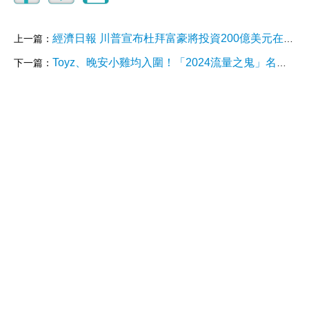
經濟日報 川普宣布杜拜富豪將投資200億美元在美國大建數據中心 | 美國新聞 | 國際 3 週前
上一篇：
Toyz、晚安小雞均入圍！「2024流量之鬼」名單出爐 荒謬大事一次看
下一篇：