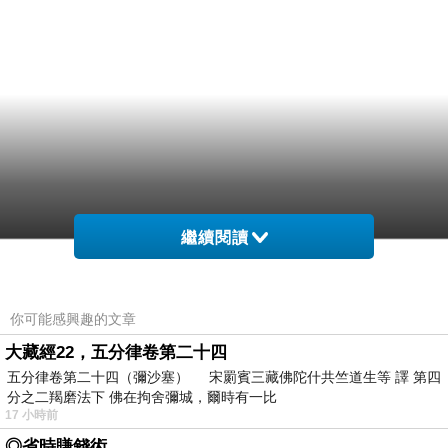
繼續閱讀
你可能感興趣的文章
大藏經22，五分律卷第二十四
五分律卷第二十四（彌沙塞） 宋罽賓三藏佛陀什共竺道生等 譯 第四
分之二羯磨法下 佛在拘舍彌城，爾時有一比
17 小時前
◎省時賺錢術