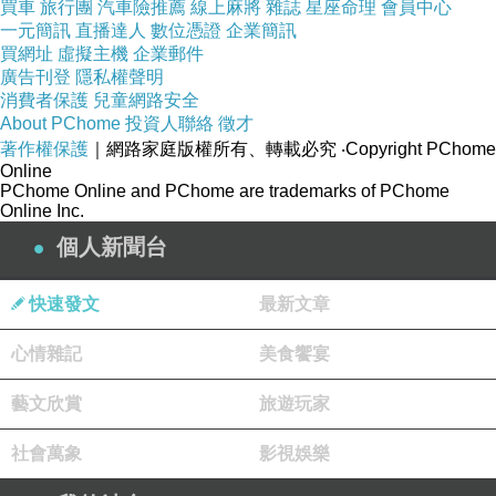
買車
旅行團
汽車險推薦
線上麻將
雜誌
星座命理
會員中心
一元簡訊
直播達人
數位憑證
企業簡訊
買網址
虛擬主機
企業郵件
廣告刊登
隱私權聲明
消費者保護
兒童網路安全
About PChome
投資人聯絡
徵才
著作權保護
｜網路家庭版權所有、轉載必究
‧Copyright PChome
Online
PChome Online and PChome are trademarks of PChome
Online Inc.
個人新聞台
快速發文
最新文章
心情雜記
美食饗宴
藝文欣賞
旅遊玩家
社會萬象
影視娛樂