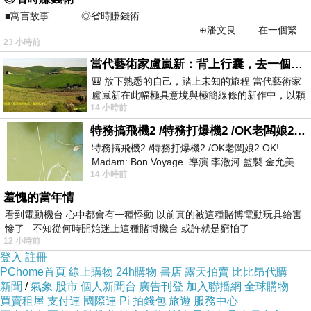
■寓言故事 ◎省時賺錢術
⊕潘文良 在一個繁
23 小時前
華的商業街上，有兩家傳統
當代藝術家盧嵐新：背上行囊，去一個沒有人認識你的地方——看風景，也遇見渴望出發的自己
🎒 放下熟悉的自己，踏上未知的旅程 當代藝術家
盧嵐新在此幅極具意境與極簡線條的新作中，以顆
14 小時前
粒感豐富的灰綠粗糙背景，搭配凝練且具
特務搞飛機2 /特務打爆機2 /OK老闆娘2 OK! Madam: Bon Voyage
特務搞飛機2 /特務打爆機2 /OK老闆娘2 OK!
Madam: Bon Voyage 導演 李澈河 監製 金允美
14 小時前
劇本 申鉉成 主演 嚴正化 朴誠雄
羞愧的當年情
看到電動機台 心中都會有一種悸動 以前真的被這種賭博電動玩具給害
慘了 不知從何時開始迷上這種賭博機台 或許就是窮怕了
12 小時前
登入
註冊
PChome首頁
線上購物
24h購物
書店
露天拍賣
比比昂代購
新聞
/
氣象
股市
個人新聞台
廣告刊登
加入聯播網
全球購物
買賣租屋
支付連
國際連
Pi 拍錢包
旅遊
服務中心