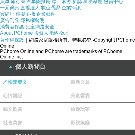
買車
旅行團
汽車險推薦
線上麻將
雜誌
星座命理
會員中心
一元簡訊
直播達人
數位憑證
企業簡訊
買網址
虛擬主機
企業郵件
廣告刊登
隱私權聲明
消費者保護
兒童網路安全
About PChome
投資人聯絡
徵才
著作權保護
｜網路家庭版權所有、轉載必究
‧Copyright PChome
Online
PChome Online and PChome are trademarks of PChome
Online Inc.
個人新聞台
快速發文
最新文章
心情雜記
美食饗宴
藝文欣賞
旅遊玩家
社會萬象
影視娛樂