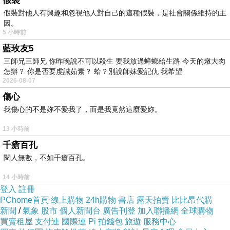
假裝
假裝對他人有興趣和忽視他人對自己的這種假裝，是社會關係維持的主
因。
5 小時前
藍玫友5
三師兄三師兄 你昨晚說不可以殺生 要我放過蟑螂給生路 今天的燉大肉
怎辦？ 你是否要虔誠茹素？ 蛤？別說師妹愛記仇 我希望
2026-08-07
傷心
我傷心的不是妳不愛我了，而是我竟然這麼愛妳。
13 小時前
千瘡百孔
閱人無數，不如千瘡百孔。
14 小時前
登入
註冊
PChome首頁
線上購物
24h購物
書店
露天拍賣
比比昂代購
新聞
/
氣象
股市
個人新聞台
廣告刊登
加入聯播網
全球購物
買賣租屋
支付連
國際連
Pi 拍錢包
旅遊
服務中心