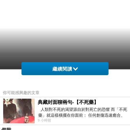
繼續閱讀
你可能感興趣的文章
典藏封面聊兩句-【不死藥】
人類對不死的渴望源自於對死亡的恐懼 而「不死
藥」就這樣橫擺在你面前： 任何創傷迅速癒合、
9 小時前
停止衰老、痛覺消失…堪