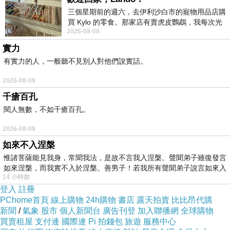
三個星期前的週六，去伊利沙白市的寵物用品店購
買 Kylo 的零食。那家店有賣虎皮鸚鵡，我每次光
2026-08-08
顧都會去看一下。他們偶爾會引進 C
實力
有實力的人，一般聽不見別人對他們說實話。
2026-08-08
千瘡百孔
閱人無數，不如千瘡百孔。
2026-08-08
如來不入涅槃
惟諸菩薩能見我身，常聞我法，是故不言我入涅槃。聲聞弟子雖復發言
如來涅槃，而我實不入於涅槃。善男子！若我所有聲聞弟子說言如來入
14 小時前
登入
註冊
PChome首頁
線上購物
24h購物
書店
露天拍賣
比比昂代購
新聞
/
氣象
股市
個人新聞台
廣告刊登
加入聯播網
全球購物
買賣租屋
支付連
國際連
Pi 拍錢包
旅遊
服務中心