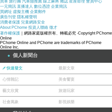
買車
旅行團
汽車險推薦
線上麻將
雜誌
星座命理
會員中心
一元簡訊
直播達人
數位憑證
企業簡訊
買網址
虛擬主機
企業郵件
廣告刊登
隱私權聲明
消費者保護
兒童網路安全
About PChome
投資人聯絡
徵才
著作權保護
｜網路家庭版權所有、轉載必究
‧Copyright PChome
Online
PChome Online and PChome are trademarks of PChome
Online Inc.
個人新聞台
快速發文
最新文章
心情雜記
美食饗宴
藝文欣賞
旅遊玩家
社會萬象
影視娛樂