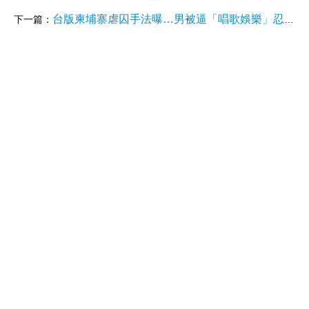
台版柬埔寨虐囚手法曝…男被逼「唱歌娛樂」忍辱12天墜樓亡 她大小便失禁慘死
下一篇：