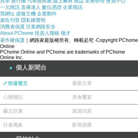
買車
旅行團
汽車險推薦
線上麻將
雜誌
星座命理
會員中心
一元簡訊
直播達人
數位憑證
企業簡訊
買網址
虛擬主機
企業郵件
廣告刊登
隱私權聲明
消費者保護
兒童網路安全
About PChome
投資人聯絡
徵才
著作權保護
｜網路家庭版權所有、轉載必究
‧Copyright PChome
Online
PChome Online and PChome are trademarks of PChome
Online Inc.
個人新聞台
快速發文
最新文章
心情雜記
美食饗宴
藝文欣賞
旅遊玩家
社會萬象
影視娛樂