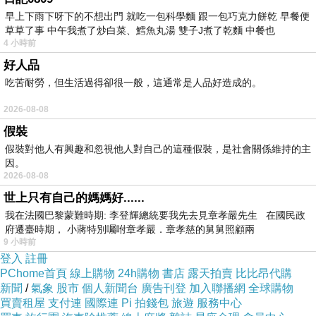
早上下雨下呀下的不想出門 就吃一包科學麵 跟一包巧克力餅乾 早餐便
草草了事 中午我煮了炒白菜、鱈魚丸湯 雙子J煮了乾麵 中餐也
4 小時前
好人品
吃苦耐勞，但生活過得卻很一般，這通常是人品好造成的。
2026-08-08
假裝
假裝對他人有興趣和忽視他人對自己的這種假裝，是社會關係維持的主
因。
2026-08-08
世上只有自己的媽媽好......
我在法國巴黎蒙難時期: 李登輝總統要我先去見章孝嚴先生 在國民政
府遷臺時期， 小蔣特別囑咐章孝嚴．章孝慈的舅舅照顧兩
9 小時前
登入
註冊
PChome首頁
線上購物
24h購物
書店
露天拍賣
比比昂代購
新聞
/
氣象
股市
個人新聞台
廣告刊登
加入聯播網
全球購物
買賣租屋
支付連
國際連
Pi 拍錢包
旅遊
服務中心