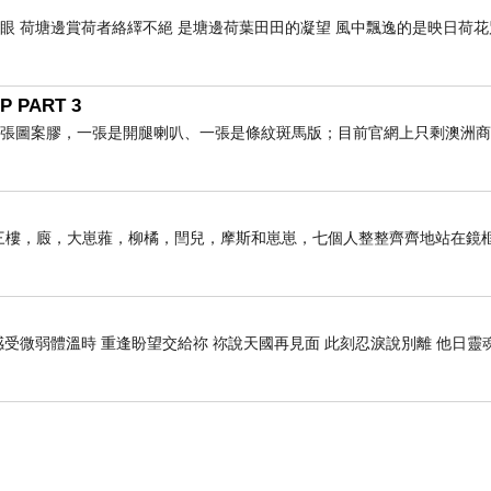
開眼 荷塘邊賞荷者絡繹不絕 是塘邊荷葉田田的凝望 風中飄逸的是映日荷
P PART 3
張圖案膠，一張是開腿喇叭、一張是條紋斑馬版；目前官網上只剩澳洲商店A
子前。三樓，廄，大崽蕥，柳橘，閆兒，摩斯和崽崽，七個人整整齊齊地站在鏡
感受微弱體溫時 重逢盼望交給祢 祢說天國再見面 此刻忍淚說別離 他日靈