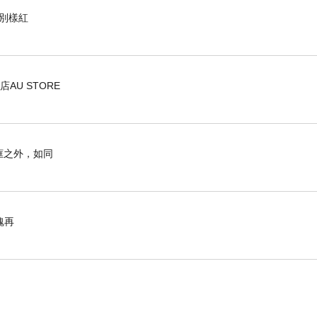
花別樣紅
U STORE
框之外，如同
魂再