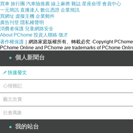
買車
旅行團
汽車險推薦
線上麻將
雜誌
星座命理
會員中心
一元簡訊
直播達人
數位憑證
企業簡訊
買網址
虛擬主機
企業郵件
廣告刊登
隱私權聲明
消費者保護
兒童網路安全
About PChome
投資人聯絡
徵才
著作權保護
｜網路家庭版權所有、轉載必究
‧Copyright PChome
PChome Online and PChome are trademarks of PChome Online
個人新聞台
快速發文
心情雜記
藝文欣賞
社會萬象
我的站台