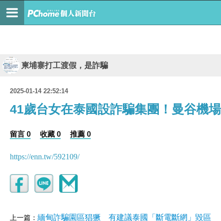
柬埔寨打工渡假，是詐騙
2025-01-14 22:52:14
41歲台女在泰國設詐騙集團！曼谷機
留言 0
收藏 0
推薦 0
https://enn.tw/592109/
緬甸詐騙園區猖獗 有建議泰國「斷電斷網」毀區
上一篇：