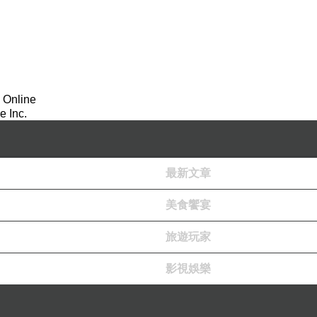
 Online
 Inc.
最新文章
美食饗宴
旅遊玩家
影視娛樂