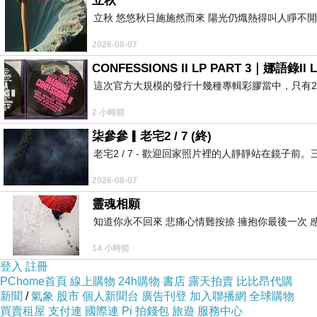
立秋
立秋 悠悠秋日施施然而來 陽光仍熾熱得叫人睜不
2026-08-07
CONFESSIONS II LP PART 3｜娜語錄II L
這次官方大規模的發行十幾種專輯彩膠當中，只有2
2 小時前
柒參參▎老宅2 / 7 (終)
老宅2 / 7 - 歡迎回家照片裡的人靜靜站在鏡
2026-08-07
靈魂相願
知道你永不回來 悲痛心情難按捺 擁抱你最後一次 
14 小時前
登入
註冊
PChome首頁
線上購物
24h購物
書店
露天拍賣
比比昂代購
新聞
/
氣象
股市
個人新聞台
廣告刊登
加入聯播網
全球購物
買賣租屋
支付連
國際連
Pi 拍錢包
旅遊
服務中心