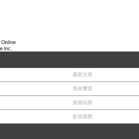
 Online
 Inc.
最新文章
美食饗宴
旅遊玩家
影視娛樂