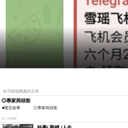
你可能感興趣的文章
◎專家與頭銜
■寓言故事 ◎專家與頭銜 ⊕潘文良
10 小時前
科學/ 聖經 /人生 .....