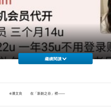
繼續閱讀
 在「新創之谷」裡——