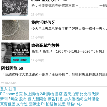
哈，怪盜基德也在研究這本書～ _ _ _ _ _ _
23 小時前
我的活動假牙
今天早上去拿活動假了拖了好幾天囉~~禮拜一去人
16 小時前
致敬高希均教授
高希均 高希均（1936年4月16日—2026年8月
17 小時前
阿我阿龍 56
「我總覺得你大老遠跑來不是為了牽線搭橋？」龍疆對梅麗特說話的語
2026-08-06
登入
註冊
PChome首頁
線上購物
24h購物
書店
露天拍賣
比比昂代購
新聞
/
氣象
股市
個人新聞台
廣告刊登
加入聯播網
全球購物
買賣租屋
支付連
國際連
Pi 拍錢包
旅遊
服務中心