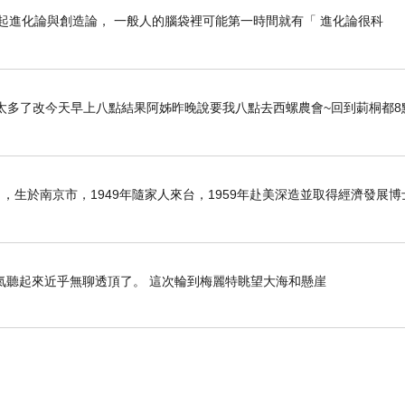
 _ 一提起進化論與創造論， 一般人的腦袋裡可能第一時間就有「 進化論很科
太多了改今天早上八點結果阿姊昨晚說要我八點去西螺農會~回到莿桐都8
6日），生於南京市，1949年隨家人來台，1959年赴美深造並取得經濟發展
氣聽起來近乎無聊透頂了。 這次輪到梅麗特眺望大海和懸崖