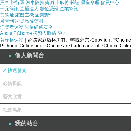
買車
旅行團
汽車險推薦
線上麻將
雜誌
星座命理
會員中心
一元簡訊
直播達人
數位憑證
企業簡訊
買網址
虛擬主機
企業郵件
廣告刊登
隱私權聲明
消費者保護
兒童網路安全
About PChome
投資人聯絡
徵才
著作權保護
｜網路家庭版權所有、轉載必究
‧Copyright PChome
PChome Online and PChome are trademarks of PChome Online
個人新聞台
快速發文
心情雜記
藝文欣賞
社會萬象
我的站台