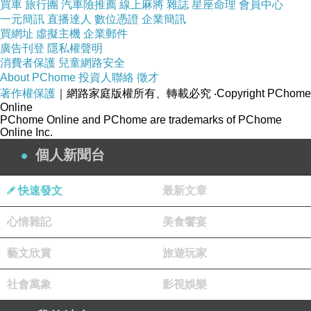
買車
旅行團
汽車險推薦
線上麻將
雜誌
星座命理
會員中心
一元簡訊
直播達人
數位憑證
企業簡訊
買網址
虛擬主機
企業郵件
廣告刊登
隱私權聲明
消費者保護
兒童網路安全
About PChome
投資人聯絡
徵才
著作權保護
｜網路家庭版權所有、轉載必究
‧Copyright PChome
Online
PChome Online and PChome are trademarks of PChome
Online Inc.
個人新聞台
快速發文
最新文章
心情雜記
美食饗宴
藝文欣賞
旅遊玩家
社會萬象
影視娛樂