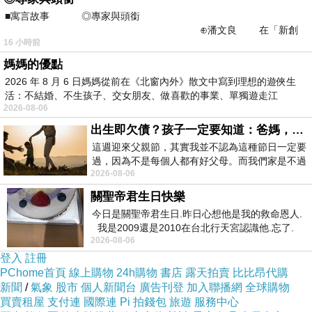
■寓言故事 ◎專家與頭銜
⊕潘文良 在「新創
16 小時前
之谷」裡——
媽媽的優點
2026 年 8 月 6 日媽媽從前在《北窗內外》散文中寫到理想的遊俠生
活：不結婚、不生孩子、交女朋友、做喜歡的事業、單獨遊走江
2026-08-06
湖⋯⋯，
出生即欠債？孩子一定要知道：爸媽，其實我不欠你們
這週迎來父親節，其實我並不認為這種節日一定要
過，因為不是每個人都有好父母。而我們家是不過
2026-08-06
節的，平時也沒什麼儀式感，生活趨近冷
關聖帝君生日快樂
今日是關聖帝君生日.昨日心想他是我的救命恩人.
我是2009還是2010在台北行天宮認識他.忘了.
2026-08-06
一個奇摩交友的網友學
登入
註冊
PChome首頁
線上購物
24h購物
書店
露天拍賣
比比昂代購
新聞
/
氣象
股市
個人新聞台
廣告刊登
加入聯播網
全球購物
買賣租屋
支付連
國際連
Pi 拍錢包
旅遊
服務中心