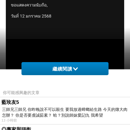
繼續閱讀
你可能感興趣的文章
藍玫友5
三師兄三師兄 你昨晚說不可以殺生 要我放過蟑螂給生路 今天的燉大肉
怎辦？ 你是否要虔誠茹素？ 蛤？別說師妹愛記仇 我希望
13 小時前
◎專家與頭銜