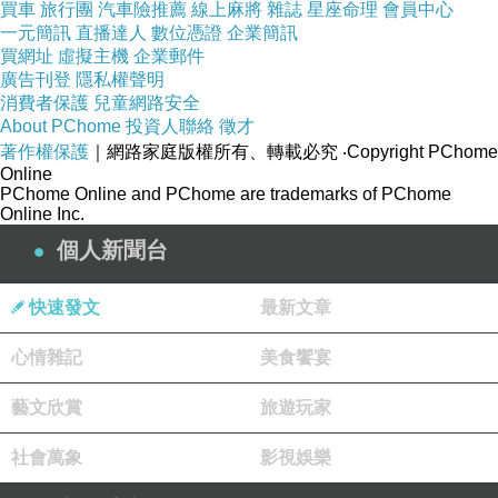
買車
旅行團
汽車險推薦
線上麻將
雜誌
星座命理
會員中心
一元簡訊
直播達人
數位憑證
企業簡訊
買網址
虛擬主機
企業郵件
廣告刊登
隱私權聲明
消費者保護
兒童網路安全
About PChome
投資人聯絡
徵才
著作權保護
｜網路家庭版權所有、轉載必究
‧Copyright PChome
Online
PChome Online and PChome are trademarks of PChome
Online Inc.
個人新聞台
快速發文
最新文章
心情雜記
美食饗宴
藝文欣賞
旅遊玩家
社會萬象
影視娛樂