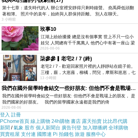
我與AI討論的小說劇情(17)
第十七章：遺失時代的人 辦公室裡安靜得只剩時鐘聲。 堯禹舜低頭翻
著相簿。 照片中的袁年，始終與人群保持距離。 別人在聊天。
3 小時前
玫事10
江湖上紛紛擾擾 總是沒有個事實 世上不只一位小
娃兒 人間總有千千萬萬人 他們心中有著一座山 梁
2026-08-06
山佛山泰華衡恆嵩 一山之高
柒參參▎老宅2 / 7 (終)
老宅2 / 7 - 歡迎回家照片裡的人靜靜站在鏡子前。
三樓，廄，大崽蕥，柳橘，閆兒，摩斯和崽崽，七
13 小時前
個人整整齊齊地站在鏡框之外，如同
我們在國外留學時會結交一些好朋友: 但他們不會是戰場上的朋友
我們在國外留學時會結交一些好朋友: 但他們不會是戰場上的朋友， 是
我們國家的好朋友。 我們的留學國家永遠都是我們的倚
2026-08-06
登入
註冊
PChome首頁
線上購物
24h購物
書店
露天拍賣
比比昂代購
新聞
/
氣象
股市
個人新聞台
廣告刊登
加入聯播網
全球購物
買賣租屋
支付連
國際連
Pi 拍錢包
旅遊
服務中心