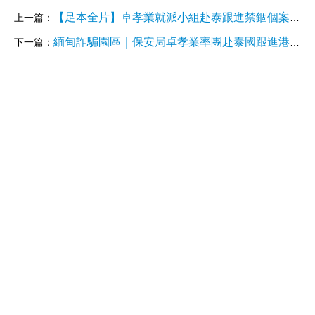
【足本全片】卓孝業就派小組赴泰跟進禁錮個案見記者
上一篇：
緬甸詐騙園區｜保安局卓孝業率團赴泰國跟進港人個案 有家屬稱政府「起碼佢肯做」
下一篇：