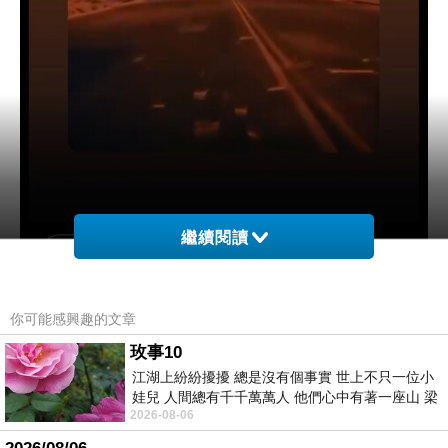
繼續閱讀
你可能感興趣的文章
玫事10
江湖上紛紛擾擾 總是沒有個事實 世上不只一位小
娃兒 人間總有千千萬萬人 他們心中有著一座山 梁
2026-08-06
山佛山泰華衡恆嵩 一山之高