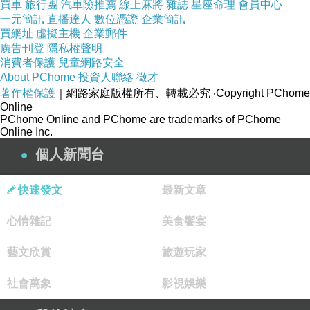
買車
旅行團
汽車險推薦
線上麻將
雜誌
星座命理
會員中心
一元簡訊
直播達人
數位憑證
企業簡訊
買網址
虛擬主機
企業郵件
廣告刊登
隱私權聲明
消費者保護
兒童網路安全
About PChome
投資人聯絡
徵才
著作權保護
｜網路家庭版權所有、轉載必究
‧Copyright PChome
Online
PChome Online and PChome are trademarks of PChome
Online Inc.
個人新聞台
快速發文
最新文章
心情雜記
美食饗宴
藝文欣賞
旅遊玩家
社會萬象
影視娛樂