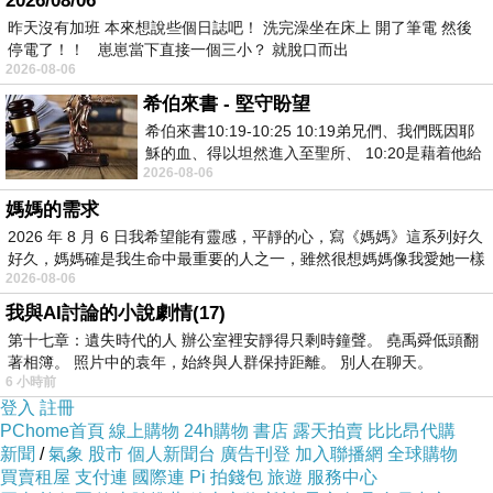
2026/08/06
昨天沒有加班 本來想說些個日誌吧！ 洗完澡坐在床上 開了筆電 然後
停電了！！ 崽崽當下直接一個三小？ 就脫口而出
2026-08-06
希伯來書 - 堅守盼望
希伯來書10:19-10:25 10:19弟兄們、我們既因耶
穌的血、得以坦然進入至聖所、 10:20是藉着他給
2026-08-06
我們開了一條又新又活的路從幔子經過
媽媽的需求
2026 年 8 月 6 日我希望能有靈感，平靜的心，寫《媽媽》這系列好久
好久，媽媽確是我生命中最重要的人之一，雖然很想媽媽像我愛她一樣
2026-08-06
我與AI討論的小說劇情(17)
第十七章：遺失時代的人 辦公室裡安靜得只剩時鐘聲。 堯禹舜低頭翻
著相簿。 照片中的袁年，始終與人群保持距離。 別人在聊天。
6 小時前
登入
註冊
PChome首頁
線上購物
24h購物
書店
露天拍賣
比比昂代購
新聞
/
氣象
股市
個人新聞台
廣告刊登
加入聯播網
全球購物
買賣租屋
支付連
國際連
Pi 拍錢包
旅遊
服務中心