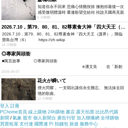
知道你永不回來 悲痛心情難按捺 擁抱你最後一次
感受微弱體溫時 重逢盼望交給祢 祢說天國再見面
5 小時前
此刻忍淚說別離 他日靈魂再
2026.7.10，第79、80、81、82尊素食大神「四大天王（護界）」降臨寶島台灣（6）
2026.7.10，第79、80、81、82尊素食神「四大天王（護界）」降臨
寶島台灣（6） https://zh.wikip
16 小時前
◎專家與頭銜
■寓言故事 ◎專家與頭銜
⊕潘文良 在「新創
2026-08-07
之谷」裡——
花火が瞬いて
煙火閃耀， 一支唱出讓你永生難忘、 無法抹去回
憶的歌曲。
12 小時前
登入
註冊
PChome首頁
線上購物
24h購物
書店
露天拍賣
比比昂代購
新聞
/
氣象
股市
個人新聞台
廣告刊登
加入聯播網
全球購物
買賣租屋
支付連
國際連
Pi 拍錢包
旅遊
服務中心