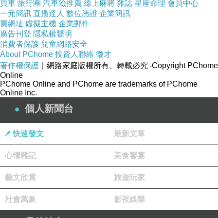
買車
旅行團
汽車險推薦
線上麻將
雜誌
星座命理
會員中心
一元簡訊
直播達人
數位憑證
企業簡訊
買網址
虛擬主機
企業郵件
廣告刊登
隱私權聲明
消費者保護
兒童網路安全
About PChome
投資人聯絡
徵才
著作權保護
｜網路家庭版權所有、轉載必究
‧Copyright PChome
Online
PChome Online and PChome are trademarks of PChome
Online Inc.
個人新聞台
快速發文
最新文章
心情雜記
美食饗宴
藝文欣賞
旅遊玩家
社會萬象
影視娛樂