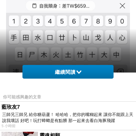
繼續閱讀
你可能感興趣的文章
藍玫友7
三師兄三師兄 給你糖葫蘆！ 哈哈哈，把你的嘴糊起來 讓你不能跟上天
說我壞話 好吧！玩打蟑螂是有點髒 那一起來去看白海豚飛躍
5 小時前
靈魂相願