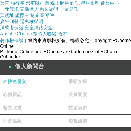
買車
旅行團
汽車險推薦
線上麻將
雜誌
星座命理
會員中心
一元簡訊
直播達人
數位憑證
企業簡訊
買網址
虛擬主機
企業郵件
廣告刊登
隱私權聲明
消費者保護
兒童網路安全
About PChome
投資人聯絡
徵才
著作權保護
｜網路家庭版權所有、轉載必究
‧Copyright PChome
Online
PChome Online and PChome are trademarks of PChome
Online Inc.
個人新聞台
快速發文
最新文章
心情雜記
美食饗宴
藝文欣賞
旅遊玩家
社會萬象
影視娛樂