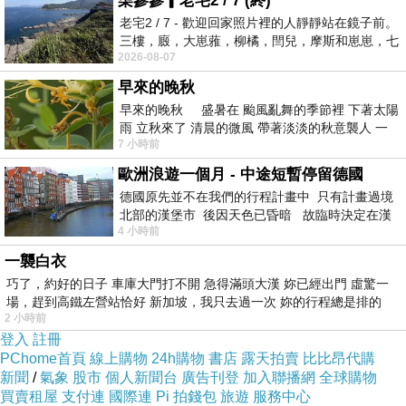
柒參參▎老宅2 / 7 (終)
老宅2 / 7 - 歡迎回家照片裡的人靜靜站在鏡子前。
三樓，廄，大崽蕥，柳橘，閆兒，摩斯和崽崽，七
2026-08-07
個人整整齊齊地站在鏡框之外，如同
早來的晚秋
早來的晚秋 盛暑在 颱風亂舞的季節裡 下著太陽
雨 立秋來了 清晨的微風 帶著淡淡的秋意襲人 一
7 小時前
下子 又被赤
歐洲浪遊一個月 - 中途短暫停留德國
德國原先並不在我們的行程計畫中 只有計畫過境
北部的漢堡市 後因天色已昏暗 故臨時決定在漢
4 小時前
堡市吃晚餐和過夜
一襲白衣
巧了，約好的日子 車庫大門打不開 急得滿頭大漢 妳已經出門 虛驚一
場，趕到高鐵左營站恰好 新加坡，我只去過一次 妳的行程總是排的
2 小時前
登入
註冊
PChome首頁
線上購物
24h購物
書店
露天拍賣
比比昂代購
新聞
/
氣象
股市
個人新聞台
廣告刊登
加入聯播網
全球購物
買賣租屋
支付連
國際連
Pi 拍錢包
旅遊
服務中心