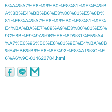
5%A4%A7%E6%96%B0%E8%81%9E%E4%B
A%8B%E4%BB%B6%E3%80%81%E5%8D%
81%E5%A4%A7%E6%96%B0%E8%81%9E%
E4%BA%BA%E7%89%A9%E3%80%81%E5%
9C%8B%E9%9A%9B%E5%8D%81%E5%A4
%A7%E6%96%B0%E8%81%9E%E4%BA%8B
%E4%BB%B6%E6%8E%92%E8%A1%8C%E
6%A6%9C-014622784.html