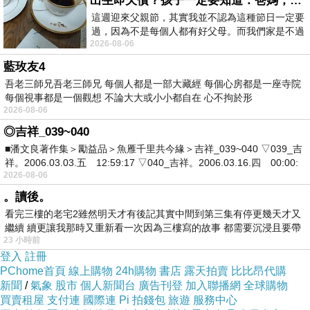
出生即欠債？孩子一定要知道：爸媽，其實我不欠你們
這週迎來父親節，其實我並不認為這種節日一定要
過，因為不是每個人都有好父母。而我們家是不過
2026-08-06
節的，平時也沒什麼儀式感，生活趨近冷
藍玫友4
吾老三師兄吾老三師兄 每個人都是一部大藏經 每個心房都是一座寺院
每個視事都是一個觀想 不論大大或小小都自在 心不拘於形
2026-08-06
◎吉祥_039~040
■潘文良著作集＞勵益品＞魚雁千里共今緣＞吉祥_039~040 ▽039_吉
祥。2006.03.03.五 12:59:17 ▽040_吉祥。2006.03.16.四 00:00:
2026-08-06
。讀後。
看完三樓的老宅2雖然明天才有後記其實中間到第三集有停更幾天才又
繼續 續更讓我那時又重新看一次因為三樓寫的故事 都需要沉浸且要帶
23 小時前
有
登入
註冊
PChome首頁
線上購物
24h購物
書店
露天拍賣
比比昂代購
新聞
/
氣象
股市
個人新聞台
廣告刊登
加入聯播網
全球購物
買賣租屋
支付連
國際連
Pi 拍錢包
旅遊
服務中心