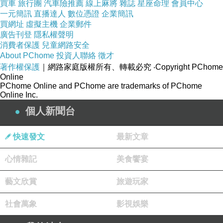
買車
旅行團
汽車險推薦
線上麻將
雜誌
星座命理
會員中心
一元簡訊
直播達人
數位憑證
企業簡訊
買網址
虛擬主機
企業郵件
廣告刊登
隱私權聲明
消費者保護
兒童網路安全
About PChome
投資人聯絡
徵才
著作權保護
｜網路家庭版權所有、轉載必究
‧Copyright PChome
Online
PChome Online and PChome are trademarks of PChome
Online Inc.
個人新聞台
快速發文
最新文章
心情雜記
美食饗宴
藝文欣賞
旅遊玩家
社會萬象
影視娛樂