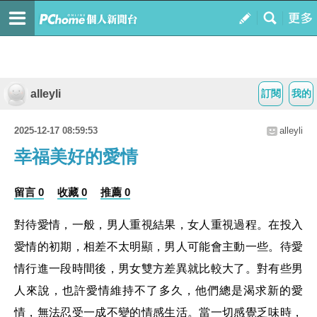
alleyli
訂閱
我的
2025-12-17 08:59:53
alleyli
幸福美好的愛情
留言 0
收藏 0
推薦 0
對待愛情，一般，男人重視結果，女人重視過程。在投入
愛情的初期，相差不太明顯，男人可能會主動一些。待愛
情行進一段時間後，男女雙方差異就比較大了。對有些男
人來說，也許愛情維持不了多久，他們總是渴求新的愛
情，無法忍受一成不變的情感生活。當一切感覺乏味時，