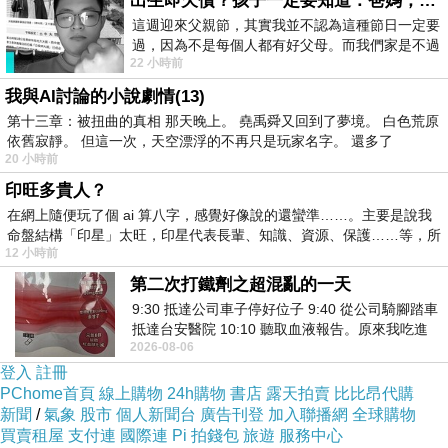
出生即欠債？孩子一定要知道：爸媽，其實我不欠你們
這週迎來父親節，其實我並不認為這種節日一定要
朋友的學生很多，如果只有一兩個學生不適應課表產生排斥，
過，因為不是每個人都有好父母。而我們家是不過
也就罷了，但是這是普遍人體和人性的反應，結果剛好相反，
22 小時前
節的，平時也沒什麼儀式感，生活趨近冷
只有一兩個學生不排斥，剩下多數學生都會排斥。朋友被學生
我與AI討論的小說劇情(13)
的抱怨搞得很煩，他心想為何要讓上課搞得這麼心累，於是他
第十三章：被扭曲的真相 那天晚上。 堯禹舜又回到了夢境。 白色荒原
依舊寂靜。 但這一次，天空漂浮的不再只是玩家名字。 還多了
開始順著學員，當學員開始抱怨身體哪裡關節痛、哪裡會痠，
20 小時前
他就設計些讓關節放鬆、肌肉舒緩的動作，做起來不累、效果
印旺多貴人？
又好，上完課立刻見效，學員更喜歡他；然而這麼做的代價
在網上隨便玩了個 ai 算八字，感覺好像說的還蠻準……。主要是說我
命盤結構「印星」太旺，印星代表長輩、知識、資源、保護……等，所
是，跟著學生的反應上課，而不是根據訓練目的，課程設計變
12 小時前
得碎片化，教練也很難追蹤訓練成效。
第二次打鐵劑之超混亂的一天
9:30 抵達公司車子停好位子 9:40 從公司騎腳踏車
「每次上完課都有個聲音跟我說，要回歸週期性訓練，才是真
抵達台安醫院 10:10 聽取血液報告。原來我吃進
2026-08-06
去的 B12 彌可保並非沒有吸收而是超
正有效」，朋友說，「可是討好學生比較輕鬆、也更有成就
登入
註冊
感，於是每次我還是選擇討好學生」。
PChome首頁
線上購物
24h購物
書店
露天拍賣
比比昂代購
新聞
/
氣象
股市
個人新聞台
廣告刊登
加入聯播網
全球購物
買賣租屋
支付連
國際連
Pi 拍錢包
旅遊
服務中心