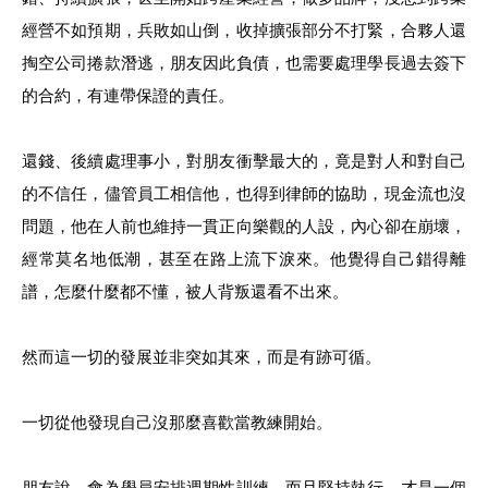
經營不如預期，兵敗如山倒，收掉擴張部分不打緊，合夥人還
掏空公司捲款潛逃，朋友因此負債，也需要處理學長過去簽下
的合約，有連帶保證的責任。
還錢、後續處理事小，對朋友衝擊最大的，竟是對人和對自己
的不信任，儘管員工相信他，也得到律師的協助，現金流也沒
問題，他在人前也維持一貫正向樂觀的人設，內心卻在崩壞，
經常莫名地低潮，甚至在路上流下淚來。他覺得自己錯得離
譜，怎麼什麼都不懂，被人背叛還看不出來。
然而這一切的發展並非突如其來，而是有跡可循。
一切從他發現自己沒那麼喜歡當教練開始。
朋友說，會為學員安排週期性訓練，而且堅持執行，才是一個