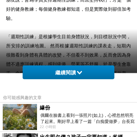
好的健身教練；每個健身教練都知道，但是實際做到卻倍加考
驗。
「週期性訓練」是根據學生目前身體狀況，到目標狀況中間，
所安排的訓練地圖。 然而根據週期性訓練的課表走，短期內
很難看到身體有具體的改變，不但看不到效果，反而會因為身
體不適應訓練過程，感到疲倦、勞累等不舒服，於是學生會靠
夭、會懷疑自己，會跟教練反應，甚至抱怨教練，想要放棄。
繼續閱讀
此時教練會有兩種選擇：一是順著學生，放下既定的週期性課
表，改用學生感覺舒服、沒那麼辛苦的課程內容，二是不管學
你可能感興趣的文章
生抱怨，繼續原本的週期性課表。而且教練安排週期性課表、
緣份
處理完學生反應，只執行了一部分，另部分是課後教練要隨時
偶爾在臉書上看到一張照片(如上)，心裡忽然明亮
比對學生現實狀況和課表進度，時時調整，這樣才能真正幫助
了起來。剛好早上看了一篇「白痴愛做夢」台長寫
22 小時前
學生走向更健康的人生。
的貼文，在回顧年輕時瘋狂愛上