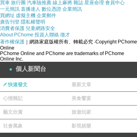
久而久之，學生的高滿意度逐漸也不能滿足他的成就感，所以
買車
旅行團
汽車險推薦
線上麻將
雜誌
星座命理
會員中心
一元簡訊
直播達人
數位憑證
企業簡訊
當學長找他擴張既有的健康餐規模，變成更大的連鎖體系，他
買網址
虛擬主機
企業郵件
欣然同意。過去的成功經驗讓他以為教練的成功方程式可以複
廣告刊登
隱私權聲明
製到經營餐飲連鎖，儘管是餐飲業外行、也沒有策略規劃，隨
消費者保護
兒童網路安全
About PChome
投資人聯絡
徵才
時見招拆招「應該」也能迎刃而解、逢凶化吉。更何況學長人
著作權保護
｜網路家庭版權所有、轉載必究
‧Copyright PChome
脈寬廣，東牽點線，西牽點線，一下做生意的連結就起來了，
Online
PChome Online and PChome are trademarks of PChome
朋友順著這個態勢跟著起飛，也沒去管細節。一直等到遇到瓶
Online Inc.
頸，走不下去，學長開始關店，他才開始注意經營細節，發覺
個人新聞台
大事不妙，沒多久學長就掏空公司、人間蒸發了。
快速發文
最新文章
「所以一切都是我的問題」，朋友說，「我挑容易、容易看到
心情雜記
美食饗宴
效果的事情做，忽略了事情背後沒有那麼容易」。
藝文欣賞
旅遊玩家
這讓我想起剛讀過《納瓦爾寶典》裡面的一句話：「如果在一
社會萬象
影視娛樂
個艱難的決定上意見不統一，你就應該選擇短期內更痛苦的道