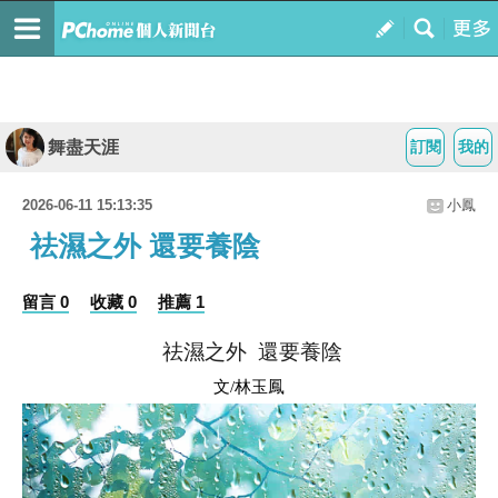
舞盡天涯
訂閱
我的
2026-06-11 15:13:35
小鳳
祛濕之外 還要養陰
留言 0
收藏 0
推薦 1
祛濕之外
還要養陰
文
/
林玉鳳