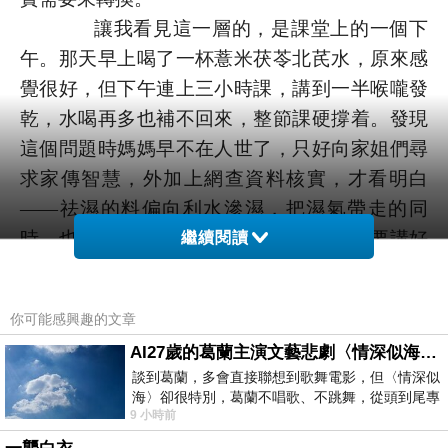
讓我看見這一層的，是課堂上的一個下
午。那天早上喝了一杯薏米茯苓北芪水，原來感
覺很好，但下午連上三小時課，講到一半喉嚨發
乾，水喝再多也補不回來，整節課硬撐着。發現
這個問題時媽媽早不在人世了，只好向家姐們尋
求家傳智慧，外加上網查資料核實，才看明白
——祛濕的料偏向利水滲濕，把濕氣帶走的同
時，也會把陰液一併拽走；對我這種一天要講好
繼續閱讀
幾小時課的人，反而容易把身體弄乾。
再查下去，網上教書、唱歌、做主播的
你可能感興趣的文章
人，都有他們的一套。我也回頭翻《黃帝內經 ·
AI27歲的葛蘭主演文藝悲劇〈情深似海〉 #戀上老電影 #葛蘭 #粟子
素問 · 至真要大論》論治法那段，看到“燥者濡
談到葛蘭，多會直接聯想到歌舞電影，但〈情深似
之”四個字——身體乾，就用潤的去濡養它，原來
海〉卻很特別，葛蘭不唱歌、不跳舞，從頭到尾專
9 小時前
中醫早就把道理說完了。從此我的背包裡多了一
心演戲。拍攝期間，經常工作超過12個鐘