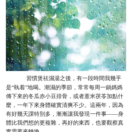
習慣煲祛濕湯之後，有一段時間我幾乎
是“執着”地喝。潮濕的季節，常常每周一鍋媽媽
傳下來的冬瓜赤小豆排骨，或者薏米茯苓加點什
麼，一年下來身體確實清爽不少。這兩年，因為
有好幾天課特別多，漸漸讓我發現一件事——身
體比我們想的更複雜，再好的東西，也要觀察真
實需要來轉換。