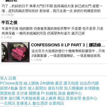
個保溫壺，上課的日子裡頭裝的不是清水：最常
一襲白衣
巧了，約好的日子 車庫大門打不開 急得滿頭大漢 妳已經出門 虛驚一
用的是沙參、玉竹、麥冬煲的水，再不就是羅漢
場，趕到高鐵左營站恰好 新加坡，我只去過一次 妳的行程總是排的
果泡的茶——單泡、配菊花清清肝火、配雞骨草
23 小時前
清清濕熱，或者乾脆泡陳皮化痰開聲。喝下去，
半百之後
整節課喉嚨都是潤的，聲音也穩當。
年過半百後 他的眼睛 仍會被美麗的身影所擊中 不是愛 也不是罪 只是
肉身深處 一條尚未熄滅的河流 仍渴望奔向遠方 歲月已經
慢慢地，我有了好幾種“專屬”湯水：覺得
6 小時前
身體濕沉，喝薏米茯苓五指毛桃；吃太飽要消
CONFESSIONS II LP PART 3｜娜語錄II LP PART 3
滯，泡點山楂陳皮；上課的日子，書包裡是沙參
這次官方大規模的發行十幾種專輯彩膠當中，只有
2張圖案膠，一張是開腿喇叭、一張是條紋斑馬
玉竹麥冬或羅漢果系列；風寒一來，又回到大暑
6 小時前
版；目前官網上只剩澳洲商店AU STORE
那壺薑水。哪一樣都不能變成日常的唯一。
方法是死的，身體是活的。要學的不是某
登入
註冊
一套湯水，而是怎樣聽出身體當下要的是什麼。
PChome首頁
線上購物
24h購物
書店
露天拍賣
比比昂代購
能聽得到，方法才放得對位置。
新聞
/
氣象
股市
個人新聞台
廣告刊登
加入聯播網
全球購物
（養好身體 · 九）
買賣租屋
支付連
國際連
Pi 拍錢包
旅遊
服務中心
買車
旅行團
汽車險推薦
線上麻將
雜誌
星座命理
會員中心
文
:
原載
2026
年
6
月
11
日
澳門日報「亂世備忘」專欄
一元簡訊
直播達人
數位憑證
企業簡訊