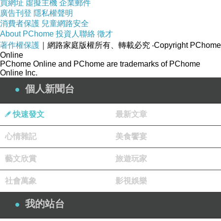
買網址
虛擬主機
企業郵件
圖
:https://carein.com.tw/wp-content/uploads/2022/05/summer-
廣告刊登
隱私權聲明
rain-wet-glass-abstract-background-landscape-rainy-day-
消費者保護
兒童網路安全
outside-window-blurred-background_rain-
About PChome
投資人聯絡
徵才
著作權保護
｜網路家庭版權所有、轉載必究
‧Copyright PChome
position_1000800.jpg?
Online
PChome Online and PChome are trademarks of PChome
fbclid=IwY2xjawSXP0NleHRuA2FlbQIxMABicmlkETJhQ3RN
Online Inc.
eWtIM2lCUzY0YXR2c3J0YwZhcHBfaWQQMjIyMDM5MTc4
個人新聞台
ODIwMDg5MgABHmpJJ5GONW2IKQKZfRGqEp0uNBmbZR
61A4E2pbF-
快速發文
最新文章
_U5RNPKej2Ogv7sPCYHU_aem_Ygl4WBac8wPAHdngrxvS
心情雜記
美食饗宴
Tw
藝文欣賞
旅遊玩家
社會萬象
影視娛樂
驅寒 原來是夏天的事
上一篇：
我的站台
嶺南夏天 先祛濕
下一篇：