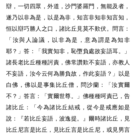
辯，一切四眾，外道，沙門婆羅門，無能及者，
遂乃以非為是，以是為非，知言非知非知言知，
恒以辯巧勝人之口，諸比丘見莫不歎伏。問言：
「汝與人論議，以非為是，意為謂是為知非
耶？」答：「我實知非，恥墮負處故妄語耳。」
諸長老比丘種種訶責，佛常讚歎不妄語，亦教人
不妄語，汝今云何為勝負故，作此妄語？」以是
白佛，佛以是事集比丘僧，問沙蘭：「汝實爾
不？」答言：「實爾世尊。」佛種種呵責已，告
諸比丘：「今為諸比丘結戒，從今是戒應如是
說：『若比丘妄語，波逸提。』爾時諸比丘，見
比丘尼言是比丘，見比丘言是比丘尼，或見男言