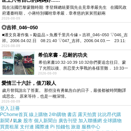
世上只有自己的媽媽好......
當共毀呰惱，使廢業。便往語言：「汝是下賤種
我在法國巴黎蒙難時期: 李登輝總統要我先去見章孝嚴先生 在國民政
府遷臺時期， 小蔣特別囑咐章孝嚴．章孝慈的舅舅照顧兩
姓工師小人，汝曾作諸大惡，無仁善行。」諸比
2026-08-09
丘聞，便生憂惱廢退學業。六群比丘語餘人言：
◎吉祥_046~050
■潘文良著作集＞勵益品＞魚雁千里共今緣＞吉祥_046~050 ▽046_吉
「我已壞彼，讀誦坐禪行道。」諸長老比丘種種
祥。2006.04.02.日 08:21:40 ▽047_吉祥。2006.04.03.一 23:11:
2026-08-09
呵責：「汝云何毀壞諸比丘，令廢學業？」以是
希伯來書 - 忍耐的功夫
白佛。佛以是事集比丘僧，問六群比丘：「汝實
希伯來書10:32-10:39 10:32你們要追念往日、蒙
爾不？」答言：「實爾世尊。」佛種種訶責已，
了光照以後、所忍受大爭戰的各樣苦難． 10:33一
2026-08-09
面被毀謗、遭患難、成了戲景、叫眾人
告諸比丘：「往昔有城名得叉尸羅，時彼城中彼
愛情三十六計，借刀殺人
婆羅門，有一特牛行疾多力，復有居士亦有一
歲月替我說出了答案。 那些沒有勇氣告白的日子，最後都被時間翻譯
成思念。 原來等待，也是一種深情。
牛，與彼無異。二人便共捔二牛力。要不如者，
2026-08-09
登入
註冊
賭金錢五十。彼婆羅門牛即便得勝，於是居士聽
PChome首頁
線上購物
24h購物
書店
露天拍賣
比比昂代購
新聞
/
氣象
股市
個人新聞台
廣告刊登
加入聯播網
全球購物
失金錢，更得五牛倍勝前者，重斷倍賭。彼婆羅
買賣租屋
支付連
國際連
Pi 拍錢包
旅遊
服務中心