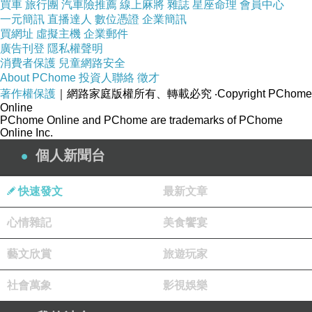
買車
門即語牛言：『彼居士更得一牛，其力非凡欲倍
旅行團
汽車險推薦
線上麻將
雜誌
星座命理
會員中心
一元簡訊
直播達人
數位憑證
企業簡訊
賭之，汝能為不？』答言：『我能。』即集一處
買網址
虛擬主機
企業郵件
廣告刊登
隱私權聲明
捔二牛力，時婆羅門恐牛不如，便毀呰摧齟，曲
消費者保護
兒童網路安全
About PChome
投資人聯絡
徵才
角痛挽薄領痛與：『汝今行步何以不正？』牛聞
著作權保護
｜網路家庭版權所有、轉載必究
‧Copyright PChome
Online
此語便大失力，不如彼牛。彼婆羅門倍輸物已，
PChome Online and PChome are trademarks of PChome
Online Inc.
而問牛言：『汝向云能，今何故不如？』答言：
個人新聞台
『我實堪能，聞毀呰故力便都盡，可更斷賭復使
倍上，要牽百車上于峻坂，常當捔力時美言見
快速發文
最新文章
誘，可言捲角，汝行步周正，形體姝好，閑挽百
心情雜記
美食饗宴
車上于峻坂。』於是更賭果便得勝，佛因是事即
藝文欣賞
旅遊玩家
說言：
社會萬象
影視娛樂
當設可意言，勿為不可語，畜生聞尚悅，引重