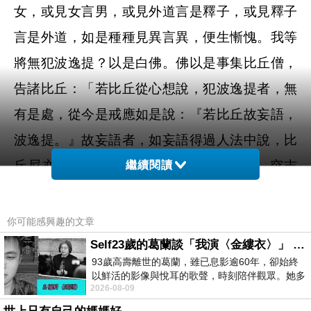
女，或見女言男，或見外道言是釋子，或見釋子
言是外道，如是種種見異言異，便生慚愧。我等
將無犯波逸提？以是白佛。佛以是事集比丘僧，
告諸比丘：「若比丘從心想說，犯波逸提者，無
有是處，從今是戒應如是說：『若比丘故妄語，
波逸提。』故妄語者，如妄語得過人法中說，比
丘尼亦如是。式叉摩那，沙彌，沙彌尼，突吉
繼續閱讀
羅。（一事竟）」
佛在舍衛國，爾時諸比丘，與和尚阿闍梨，同和
你可能感興趣的文章
尚阿闍梨，共勤學問，初夜後夜未曾睡眠，六群
Self23歲的葛蘭談「我演〈金縷衣〉」 #戀上老電影 #粟子 #葛蘭
93歲高壽離世的葛蘭，雖已息影逾60年，卻始終
比丘作是念：「今諸比丘展轉相教，晝夜不廢，
以鮮活的影像與悅耳的歌聲，時刻陪伴觀眾。她多
2026-08-09
才多藝、陽光開朗的形象，不僅保留在電影
如是不久當勝我等，當見我過，當求我失，我等