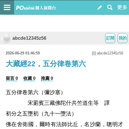
abcde12345z56
訂閱
我的
2026-06-29 01:46:59
abcde12345z56
大藏經22，五分律卷第六
留言 0
收藏 0
推薦 0
五分律卷第六（彌沙塞）
宋罽賓三藏佛陀什共竺道生等 譯
初分之五墮初（九十一墮法）
佛在舍衛國，爾時有法師比丘，名沙蘭，聰明才