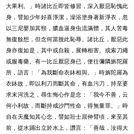
大果利。」時諸比丘即皆修習，深入厭惡恥愧此
身，譬如少年好喜淨潔，澡浴塗身著新淨衣，忽
以三尼嬰加其頸，膿血逼身虫流滿體，其人苦毒
無復餘想，但念何當脫此恥辱。諸比丘，厭惡此
身亦復如是，其中或自殺，展轉相害。或索刀繩
或服毒藥。有一比丘厭惡身已，便往彌隣旃陀羅
所，語言：「為我斷命衣鉢相與。」時旃陀羅為
衣鉢故，即以利刀而斷其命，有血污刀，持至婆
求末河洗之，尋生悔心作是念：「我今不善，云
何小利故，而斷持戒沙門性命，得無量罪。」時
自在天魔知其心念，譬如壯士屈伸臂頃，來至其
前，從水踊出立於水上，讚言：「善哉，汝得大