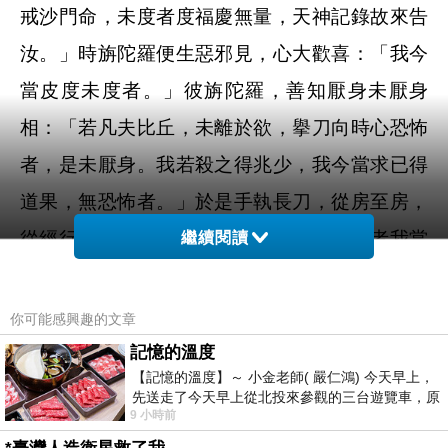
戒沙門命，未度者度福慶無量，天神記錄故來告
汝。」時旃陀羅便生惡邪見，心大歡喜：「我今
當皮度未度者。」彼旃陀羅，善知厭身未厭身
相：「若凡夫比丘，未離於欲，擧刀向時心恐怖
者，是未厭身。我若殺之得兆少，我今當求已得
道果，無恐怖者。」於是手執長刀，從房至房，
從經行處至經行處，高聲唱言：「欲滅度者我當
繼續閱讀
度之。」時諸比厭惡身者，皆出就之，尋斷其
命。於一日中殺十二十，乃至六十。以是因緣僧
你可能感興趣的文章
數減少。大德聲聞悉不復現。爾時世尊從三昧
記憶的溫度
【記憶的溫度】～ 小金老師( 嚴仁鴻) 今天早上，
起，在露處坐大眾園繞，觀視僧眾告阿難言：
先送走了今天早上從北投來參觀的三台遊覽車，原
9 小時前
以為展場已經差不多要安靜下來，卻發
「今日僧眾何故減少？」阿難白佛：「世尊一時