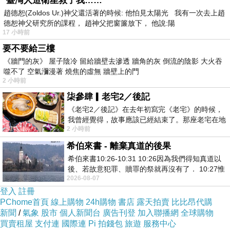
*臺灣人造衛星救了我……
為諸比丘，說不淨觀，比丘修習厭惡身苦，轉相
趙德恕(Zoldos Ur.)神父還活著的時候: 他怕見太陽光 我有一次去上趙
德恕神父研究所的課程， 趙神父把窗簾放下， 他說:陽
殘殺，乃至彌隣日之中，傷梵行人六十人命，是
17 小時前
故今日僧眾減少。善哉世尊，唯願更說餘善道
要不要給三樓
《牆門的灰》 屋子陰冷 留給牆壁去滲透 牆角的灰 倒流的陰影 大火吞
法，令諸比丘得安樂住。」佛告阿難：「汝今宣
噬不了 空氣瀰漫著 燒焦的虛無 牆壁上的門
2 小時前
令，依止毘舍離比丘，皆使來集普會講堂。」阿
柒參肆▎老宅2／後記
難受教即呼來集，集已白言：「唯聖知時。」世
《老宅2／後記》在去年初寫完《老宅》的時候，
尊從坐起，至講堂就座而坐，問諸比丘：「實有
我曾經覺得，故事應該已經結束了。那座老宅在地
2 小時前
震中倒塌，七個人終於離開那片黑暗，
上事不？」答言：「實爾世尊。」佛種種呵責：
希伯來書 - 離棄真道的後果
「汝等愚癡所作非法，豈不聞說，慈忍護念眾
希伯來書10:26-10:31 10:26因為我們得知真道以
後、若故意犯罪、贖罪的祭就再沒有了． 10:27惟
生，而今云何不憶此法？」呵已告諸比丘：「若
2026-08-07
有戰懼等候審判和那燒滅眾敵人的烈火
登入
註冊
自殺身，得偷羅遮罪。」又告：「又今已後，應
PChome首頁
線上購物
24h購物
書店
露天拍賣
比比昂代購
新聞
/
氣象
股市
個人新聞台
廣告刊登
加入聯播網
全球購物
修安般念，樂淨觀樂喜觀，觀已生惡，不善法即
買賣租屋
支付連
國際連
Pi 拍錢包
旅遊
服務中心