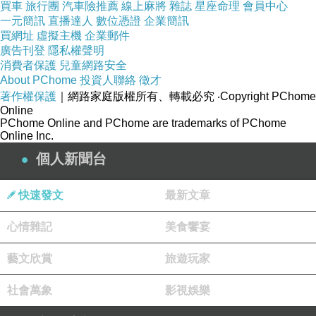
能除滅。以十利故，為諸比丘結戒，從今是戒應
買車
旅行團
汽車險推薦
線上麻將
雜誌
星座命理
會員中心
一元簡訊
直播達人
數位憑證
企業簡訊
如是說：『若比丘手自殺，人斷其命，是比丘得
買網址
虛擬主機
企業郵件
廣告刊登
隱私權聲明
波羅夷，不共住。』
消費者保護
兒童網路安全
About PChome
投資人聯絡
徵才
爾時眾多比丘得重病，有諸比丘來問訊言：「大
著作權保護
｜網路家庭版權所有、轉載必究
‧Copyright PChome
德，病寧有損，苦可忍不？」病比丘言：「病猶
Online
PChome Online and PChome are trademarks of PChome
常損苦不可忍。」便語諸比丘：「與我刀繩，與
Online Inc.
個人新聞台
我毒藥，與我增病食，將我至高岸邊。」時諸比
丘皆隨，病比丘或以刀自刺，或以繩自絞，或服
快速發文
最新文章
毒藥，或食增病食，或墜高岸自斷其命。諸比丘
心情雜記
美食饗宴
見其死已，便生悔心以白阿難。阿難將至佛所，
藝文欣賞
旅遊玩家
以事白佛。佛以是事集比丘僧，問諸比丘：「汝
社會萬象
影視娛樂
等實非不？」答言：「實爾世尊。」佛種種呵