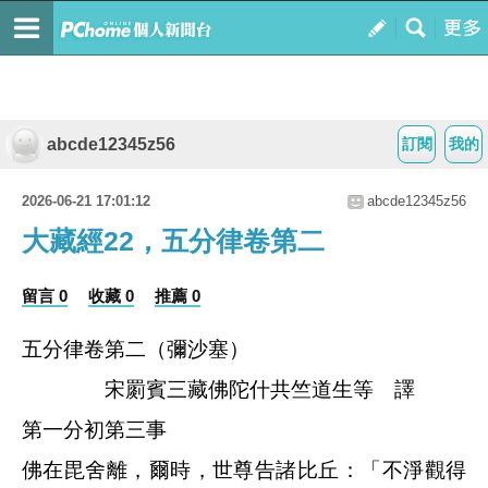
abcde12345z56
訂閱
我的
2026-06-21 17:01:12
abcde12345z56
大藏經22，五分律卷第二
留言 0
收藏 0
推薦 0
五分律卷第二（彌沙塞）
宋罽賓三藏佛陀什共竺道生等 譯
第一分初第三事
佛在毘舍離，爾時，世尊告諸比丘：「不淨觀得