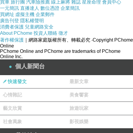
買車
旅行團
汽車險推薦
線上麻將
雜誌
星座命理
會員中心
一元簡訊
直播達人
數位憑證
企業簡訊
王有四未曾有法，以喻阿難亦有四未曾有法，按
買網址
虛擬主機
企業郵件
開元錄若函中，有四未曾有經，云與增一阿含，
廣告刊登
隱私權聲明
消費者保護
兒童網路安全
八難品同本異譯，今撿之丹本即是也。其國宋本
About PChome
投資人聯絡
徵才
著作權保護
｜網路家庭版權所有、轉載必究
‧Copyright PChome
經，即前毀函中，未曾有經。後漢失譯人名，出
Online
PChome Online and PChome are trademarks of PChome
古舊錄者耳。意者宋藏於此若函中，失真四未曾
Online Inc.
有經。而得毀函中未曾有經，以為名脫四字，遂
個人新聞台
加四字重編於此錯也。噫錯之失凡有四焉，失真
快速發文
最新文章
四未曾有經，一也。未曾有經一本重載，二也。
心情雜記
美食饗宴
又彼失譯而為法護譯，三也。彼是大乘而抑之，
編此小乘藏中，四也。故去宋經而取丹本，後賢
藝文欣賞
旅遊玩家
欲知今所去經，是何等者？請見毀函未曾有經，
社會萬象
影視娛樂
即是耳。）