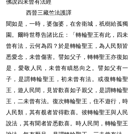
佛說四未曾有法經
西晉三藏竺法護譯
聞如是，一時，婆伽婆，在舍衛城，祇樹給孤獨
園。爾時世尊告諸比丘：「轉輪聖王有此，四未
曾有法，云何為四？於是轉輪聖王，為人民類皆
悉愛念，未曾傷害。譬如父子，轉轉聖王亦復如
是，愛敬人民，未曾有瞋怒向之。譬如父有一
子，是謂轉輪聖王，初未曾有法。或復轉輪聖
王，遊人民間，見皆歡喜如子親父，是謂轉輪聖
王，二未曾有法。復次轉輪聖王，住不遊行，時
人民類，其有覩者皆得歡喜。彼轉輪聖王與人民
說法，其有聞者皆悉歡喜。時人民間，轉輪聖王