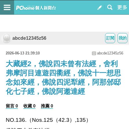
abcde12345z56
訂閱
我的
2026-06-13 21:39:10
abcde12345z56
大藏經2，佛說四未曾有法經，舍利
弗摩訶目連遊四衢經，佛說十一想思
念如來經，佛說四泥犁經，阿那邠邸
化七子經，佛說阿遫達經
留言 0
收藏 0
推薦 0
NO.136.
（
Nos.125
（
42.3
）
,135
）