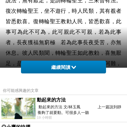
說法，無有厭足，是謂轉輪聖王，三未曾有法。
復次轉輪聖王，坐不遊行，時人民類，其有覩者
皆悉歡喜。復轉輪聖王教勅人民，皆悉歡喜，此
事可為此不可為，此可親此不可親，若為此事
者，長夜獲福無窮極 若為此事長夜受苦，亦無
休息。彼人民類聞，轉輪聖王如此教勅，喜無厭
足，是謂轉輪聖王，有此未曾有法。如是阿難，
繼續閱讀
比丘亦有四未曾有法，云何為四？於是阿難比
丘，若至比丘眾中，諸比丘見皆悉歡喜。彼阿難
你可能感興趣的文章
比丘為說法，其聞者皆悉歡喜。諸比丘聞阿難所
動起來的方法
說無厭足，是謂阿難比丘，第一未曾有法。若阿
動起來的方法 文/林玉鳳 上一篇說到靜
養夠了就要動。可很多人一聽
難比丘，默然至比丘尼眾中，其有見者皆悉歡
19 小時前
喜，彼阿難比丘為說法，其聞法者皆得歡喜，時