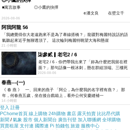
◎小鷹的抉擇
■寓言故事 ◎小鷹的抉擇
比丘尼眾，聞阿難說法不知厭足，是謂阿難比
⊕潘文良 在壁立千
2026-08-06
仞的懸崖上，有一座遮天蔽
丘，第二未曾有法。若復阿難默然，至優婆塞
阿我阿龍 56
處，見皆歡喜，彼阿難比丘為說法，時優婆塞
「我總覺得你大老遠跑來不是為了牽線搭橋？」龍疆對梅麗特說話的語
氣聽起來近乎無聊透頂了。 這次輪到梅麗特眺望大海和懸崖
眾，聞阿難所說無有厭足，是謂阿難比丘，第三
21 小時前
未曾有法。復次阿難比丘，默然至優婆夷中，彼
柒參貳▎老宅2 / 6
老宅2 / 6 - 你們帶我出來了「妳為什麼把我留在裡
眾見者皆悉歡喜 彼阿難比丘為說法，優婆夷聞
面？」那句話像一根冰刺，懸在群組頂端。三樓死
2026-08-06
死盯著照片裡的人。那個人確實站在
者無有厭足，是謂阿難比丘，四未曾有法。」爾
春燕---(一)
時諸比丘聞佛所說，歡喜奉行。佛說四未曾有
《 春 燕 》 一、回來的燕子 「阿公，為什麼我的名字裡有燕？」 那
經。
年，何春燕五歲，坐在後台戲箱上，看外公何安慶縫補一
14 小時前
（有一經，經名譯主諸藏皆同，而國宋兩本文義
登入
註冊
PChome首頁
線上購物
24h購物
書店
露天拍賣
比比昂代購
全同，始終唯說造塔功德，末雖結名未曾有法，
新聞
/
氣象
股市
個人新聞台
廣告刊登
加入聯播網
全球購物
買賣租屋
支付連
國際連
Pi 拍錢包
旅遊
服務中心
然一經始末，無四字之義，此丹本經，說轉輪聖