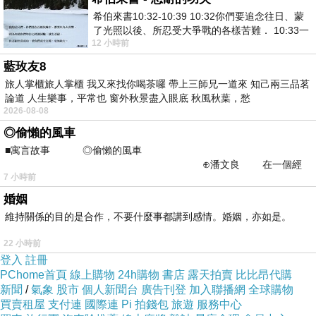
是。
希伯來書10:32-10:39 10:32你們要追念往日、蒙
復有聲聞有所演說，具大妙音，跋捺哩哥苾芻
了光照以後、所忍受大爭戰的各樣苦難． 10:33一
12 小時前
面被毀謗、遭患難、成了戲景、叫眾人
是。
藍玫友8
復有聲聞善解美語，而能談論，童子迦葉苾芻
旅人掌櫃旅人掌櫃 我又來找你喝茶囉 帶上三師兄一道來 知己兩三品茗
論道 人生樂事，平常也 窗外秋景盡入眼底 秋風秋葉，愁
是。
2026-08-08
◎偷懶的風車
復有聲聞，四威儀中具大精進，率嚕拏酤胝嚩蹉
■寓言故事 ◎偷懶的風車
苾芻是。
⊕潘文良 在一個經
7 小時前
常颳風的山丘上—&m
復有聲聞，於一切處能具速通，嚩哩呬哥苾芻
婚姻
是。
維持關係的目的是合作，不要什麼事都講到感情。婚姻，亦如是。
復有聲聞，善能進趣悟道得果，喞哩野哥苾芻
22 小時前
登入
註冊
是。
PChome首頁
線上購物
24h購物
書店
露天拍賣
比比昂代購
新聞
/
氣象
股市
個人新聞台
廣告刊登
加入聯播網
全球購物
復有聲聞，能具火界神通，修伽陀苾芻是。
買賣租屋
支付連
國際連
Pi 拍錢包
旅遊
服務中心