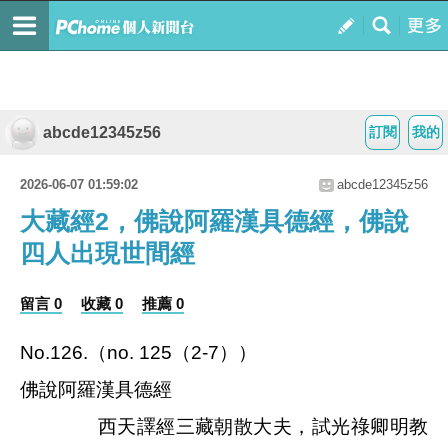
abcde12345z56
訂閱
我的
2026-06-07 01:59:02
abcde12345z56
大藏經2，佛說阿羅漢具德經，佛說
四人出現世間經
留言 0
收藏 0
推薦 0
No.126.
（
no. 125
（
2-7
））
佛說阿羅漢具德經
西天譯經三藏朝散大夫，試光祿卿明教