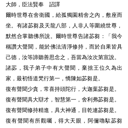
大師，臣法賢奉 詔譯
爾時世尊在舍衛國，給孤獨園精舍之內，敷座而
坐。有諸苾芻及天龍八部，人非人等圍繞世尊，
默然合掌聽佛所說。爾時世尊告諸苾芻：「我今
稱讚大聲聞，能於佛法清淨修持，而於自果皆具
己德，汝等諦聽善思念之，吾當為汝次第宣說。
諸苾，我子弟子中有大聲聞，棄捨王位久為出
家，最初悟道梵行第一，憍陳如苾芻是。
復有聲聞少貪，常喜持頭陀行，大迦葉苾芻是。
復有聲聞具大辯才，智慧第一，舍利弗苾芻是。
復有聲聞修持精進，具大神通，目乾連苾芻是。
復有聲聞有所觀囑，得大天眼，阿儞嚕馱苾芻