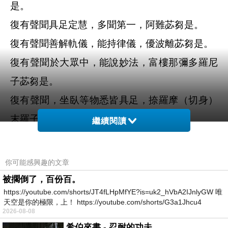
是。
復有聲聞具足定慧，多聞第一，阿難苾芻是。
復有聲聞善解軌儀，能持律儀，優波離苾芻是。
復有聲聞於大眾中，能說妙法，富樓那彌多羅尼
子苾芻是。
復有聲聞，坐臥等物悉皆具足，捺羅摩（切身）
末羅子苾芻是。
繼續閱讀
復有聲聞說法之音，如師子吼，賓度羅拔囉墮舍
苾芻是。
你可能感興趣的文章
復有聲聞善解經律，而能論義，迦旃延苾芻是。
被擱倒了，百份百。
https://youtube.com/shorts/JT4fLHpMfYE?is=uk2_hVbA2IJnlyGW 唯
復有聲聞，能於佛法信解第一，末朅哩苾芻是。
天空是你的極限，上！ https://youtube.com/shorts/G3a1Jhcu4
2026-08-08
復有聲聞，修持得果光顯氏族，迦留陀夷苾芻
希伯來書 - 忍耐的功夫