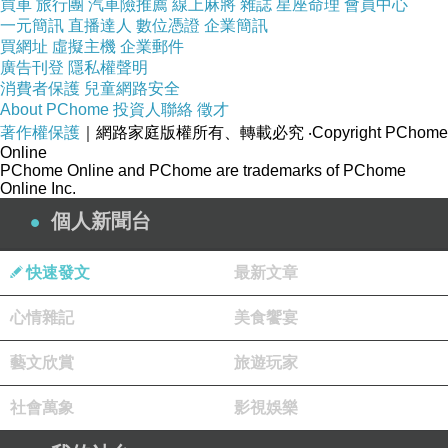
復有聲聞捨於上族，而樂出家，賢苾芻是。
買車
旅行團
汽車險推薦
線上麻將
雜誌
星座命理
會員中心
一元簡訊
直播達人
數位憑證
企業簡訊
復有聲聞，釋氏王族而捨出家，優樓頻螺迦葉苾
買網址
虛擬主機
企業郵件
廣告刊登
隱私權聲明
芻是。
消費者保護
兒童網路安全
About PChome
投資人聯絡
徵才
復有聲聞，於靈塔處而先受請，布蘭那苾芻是。
著作權保護
｜網路家庭版權所有、轉載必究
‧Copyright PChome
復有聲聞，隨所敷演而有大智，俱絺羅苾芻是。
Online
PChome Online and PChome are trademarks of PChome
復有聲聞，威儀端嚴身貌圓滿，烏波細那末朅梨
Online Inc.
個人新聞台
子苾芻是。
復有聲聞，唯於佛法解義第一，半託迦苾芻是。
快速發文
最新文章
復有聲聞，於四諦理能斷疑惑，大半託迦苾芻
心情雜記
美食饗宴
是。
藝文欣賞
旅遊玩家
復有聲聞言直無隱，誡諸苾芻，劫賓那苾芻是。
社會萬象
影視娛樂
復有聲聞，常行警誡諸苾芻尼，難那哥苾芻是。
復有聲聞人，多歸仰恒得財利，細嚩羅苾芻是。