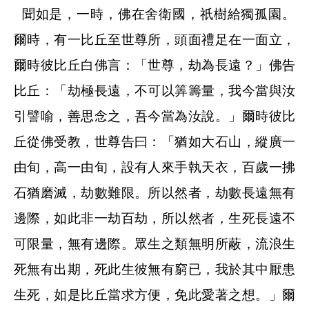
聞如是，一時，佛在舍衛國，祇樹給獨孤園。
爾時，有一比丘至世尊所，頭面禮足在一面立，
爾時彼比丘白佛言：「世尊，劫為長遠？」佛告
比丘：「劫極長遠，不可以筭籌量，我今當與汝
引譬喻，善思念之，吾今當為汝說。」爾時彼比
丘從佛受教，世尊告曰：「猶如大石山，縱廣一
由旬，高一由旬，設有人來手執天衣，百歲一拂
石猶磨滅，劫數難限。所以然者，劫數長遠無有
邊際，如此非一劫百劫，所以然者，生死長遠不
可限量，無有邊際。眾生之類無明所蔽，流浪生
死無有出期，死此生彼無有窮已，我於其中厭患
生死，如是比丘當求方便，免此愛著之想。」爾