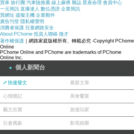
諦，如實知之。」爾時世尊便說斯偈：
買車
旅行團
汽車險推薦
線上麻將
雜誌
星座命理
會員中心
一元簡訊
直播達人
數位憑證
企業簡訊
施為眾福具，而逮第一義，其能憶施者，便發
買網址
虛擬主機
企業郵件
廣告刊登
隱私權聲明
歡喜心。
消費者保護
兒童網路安全
About PChome
投資人聯絡
徵才
「復次，師子長者，施主檀越布施之時，身壞
著作權保護
｜網路家庭版權所有、轉載必究
‧Copyright PChome
命終生三十三天，又有五事勝彼諸天，云何為
Online
PChome Online and PChome are trademarks of PChome
五？一者，顏貌豪貴威神光明，二者，所欲自在
Online Inc.
個人新聞台
無事不果，三者，若檀越施主生人中者，值富貴
家。四者，饒財多寶，五者，言從語用。是謂師
快速發文
最新文章
子，檀越有此五功德，引入善道。」爾時，師子
心情雜記
美食饗宴
大將聞佛所說，歡喜踊躍不能自勝，前白佛言：
藝文欣賞
旅遊玩家
「唯願世尊及比丘僧，當受我請。」爾時世尊默
社會萬象
影視娛樂
然受請，時師子大將，已見世尊默然受請，即從