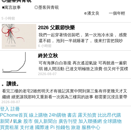
◎墨客與青硯
所，頭面禮足在一面立。爾時如來告大將曰：
■寓言故事 ◎墨客與青硯
⊕潘文良 一個年輕
「施主檀越有五功德，云何為五？
5 小時前
的墨客，在京城的古玩肆裡
於是施主名聞遠布，某甲村中，有此好施之
2026 父親節快樂
我們一起穿著情侶裝吧， 第一次泡冷水澡， 感覺
人，周窮濟乏無有愛惜，是謂師子大將，第一功
還不錯， 泡到一半就睡著了， 後來打雷把我吵
德，由施主所致。復次師子大將，施主檀越若至
6 小時前
醒， 手
終於立秋
剎利眾，婆羅門眾沙門眾中，皆無所畏亦無疑
可有海豚白白靠攏 再次遙迢氣旋 可再饒過一遍窮
難，是謂師子，第二功德。復次，施主檀越，多
弱 雖人間活動 已達文明極致之浪費 但又何干質樸
2026-08-07
者 只能白白陪葬
為人所愛念，普來宗仰如子愛母，其心不相離，
。讀後。
施主亦復如是，多為人所愛。復次師子，施主檀
看完三樓的老宅2雖然明天才有後記其實中間到第三集有停更幾天才又
繼續 續更讓我那時又重新看一次因為三樓寫的故事 都需要沉浸且要帶
越布施之時，發歡喜心，以有歡喜則有悅豫，意
2026-08-07
有
登入
註冊
性堅固，是時便自覺有樂有苦，亦不變悔，如實
PChome首頁
線上購物
24h購物
書店
露天拍賣
比比昂代購
新聞
/
氣象
股市
個人新聞台
廣告刊登
加入聯播網
全球購物
而自知。云何自知？知有苦諦苦習，苦盡苦出要
買賣租屋
支付連
國際連
Pi 拍錢包
旅遊
服務中心