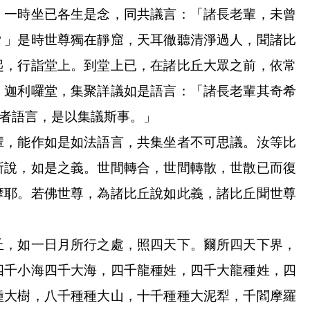
。一時坐已各生是念，同共議言：「諸長老輩，未曾
？」是時世尊獨在靜窟，天耳徹聽清淨過人，聞諸比
起，行詣堂上。到堂上已，在諸比丘大眾之前，依常
，迦利囉堂，集聚詳議如是語言：「諸長老輩其奇希
者語言，是以集議斯事。」
輩，能作如是如法語言，共集坐者不可思議。汝等比
所說，如是之義。世間轉合，世間轉散，世散已而復
摩耶。若佛世尊，為諸比丘說如此義，諸比丘聞世尊
丘，如一日月所行之處，照四天下。爾所四天下界，
四千小海四千大海，四千龍種姓，四千大龍種姓，四
種大樹，八千種種大山，十千種種大泥犁，千閻摩羅