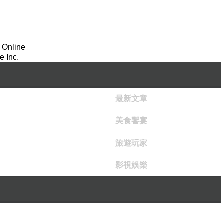
一大樹名菴婆囉，其本縱廣七由旬，下入於地二十一
旬，下入於地二十一由旬，出高百由旬，枝葉垂覆五
一石牛，高一由旬，以此因緣名瞿陀尼洲。諸比丘，
 Online
 Inc.
十由旬，以金從於閻浮樹下出生，是名故為閻浮檀，閻
吒賖摩利和，其本縱廣七由旬，乃至枝葉覆五十由旬
三十三天有一大樹，名波利夜多囉行比陀囉，其本縱
最新文章
提羅迦，高四萬二千由旬，上廣亦然可喜端與，七寶合
美食饗宴
由旬，周匝無量優鉢羅，鉢頭摩，拘牟頭，奔荼利迦
旅遊玩家
，乃至馬瑙等七寶所成。其佉提羅迦，伊沙陀羅，二
影視娛樂
次伊沙陀羅外有山，名遊揵陀羅，高一萬二千由旬，上
無量，優鉢羅，鉢頭摩，拘牟陀，奔荼利迦，搔揵地
成，其遊揵陀羅，去於善見，二山中間，廣一萬二千由