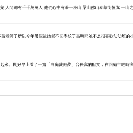
中分級，縱廣四十由旬，所有莊嚴七重牆壁，欄楯鈴
兒 人間總有千千萬萬人 他們心中有著一座山 梁山佛山泰華衡恆嵩 一山
閣臺殿，園池果樹及以眾鳥，皆悉具足。其上分級，
名曰常醉。諸比丘，須彌山半，四萬二千由旬中，有四
殿住。其夜摩天向上一倍，有兜率陀諸天宮殿住。其
她不當老師了所以今年暑假後她就不回學校了當時問她不是很喜歡幼幼班的
上一倍，有梵身諸天宮殿住。其他化上梵身天下，於
不麤天。廣果天上不麤天下，其間別有天宮住，名為
了起來。剛好早上看了一篇「白痴愛做夢」台長寫的貼文，在回顧年輕時
吒諸天宮殿。諸比丘，阿迦尼吒上更有諸天，名無邊
分，眾生所住。如是眾生若來若去，若生若滅邊際所
自餘一切諸世界中，亦復如是。諸比丘，須彌山王北面
洲，名弗婆毘提訶，其地縱廣九千由旬，圓如滿月，
面還似地形。諸須彌山王南面有洲，名閻浮提，其地縱
多囉究留洲。東面以天銀所成，照彼弗婆提訶洲。西