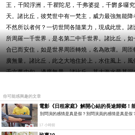
王，千閻浮洲，千瞿陀尼，千弗婆提，千欝多囉
天。諸比丘，彼梵世中有一梵主，威力最強無能降
不然所以者何？一切世間各隨業力，現成此世。諸
所周羅一千世界，是名第二中千世界。諸比丘，如
合已而安住，如是世界周匝轉燒，名為敗壞。周匝
廣無量。諸比丘，此之大地住於上，水住風上，風
千六萬由旬，邊廣無量。諸比丘，其大海水最甚深
由旬。諸比丘，須彌山王其底平正，下根連住大金
寶合成，所謂金銀琉璃頗梨，生種種樹。其樹欝茂
你可能感興趣的文章
四方有峯，其峯傍挺角出，各高七百由旬，微妙可
電影《日租家庭》解開心結的長途歸鄉！
別問演的感情是真是假？別問演員的感情是真是假
級，諸神住處，其最下級縱廣六十由旬，七重牆壁
17 小時前
馬瑙等七寶所成。其諸牆壁各有四門，彼一一門有