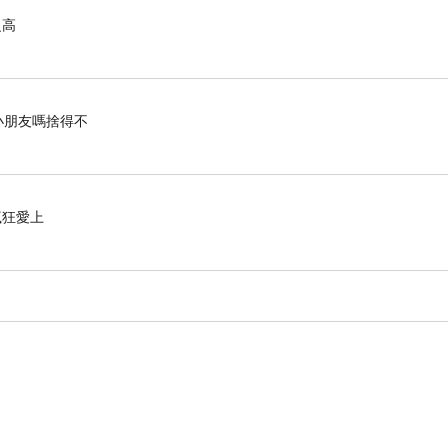
網，多羅行樹可喜齊平，周匝端正，亦為七寶金銀琉
之高
縱廣二十由旬，七重牆壁，乃至諸鳥名曰鉢手。其中
大天王宮殿。諸比丘，須彌山上，有三十三諸天宮
兜率天向上一倍，有化樂諸天宮殿住。其化樂天向上
小朋友嗎捨得不
其中間，有魔波旬諸宮殿住。倍梵身上有光音天，倍
無想眾生所居。倍不麤上有不惱天，倍不惱天上有善
瘋狂愛上
虛空處天，無邊識處天，無所有處天，非想非非想處
極，是世界中諸眾生輩，有生老死，墮在如是生道中
有洲，名欝多囉究留，其地縱廣十千由旬，四方正
彼間人面還似地形。諸比丘，須彌山王西面有洲，名
廣七千由旬，北廣南狹狀如車箱，其中人面還似地
面以天頗梨所成，照彼瞿陀尼洲。南面以天青琉璃所