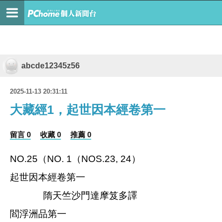
abcde12345z56
2025-11-13 20:31:11
大藏經1，起世因本經卷第一
留言 0
收藏 0
推薦 0
NO.25
（
NO. 1
（
NOS.23, 24
）
起世因本經卷第一
隋天竺沙門達摩笈多譯
閻浮洲品第一