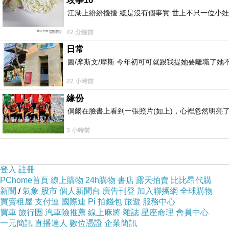
玫事10
諸香。復有諸鳥各出妙音，鳴聲間雜和雅清徹。其
江湖上紛紛擾擾 總是沒有個事實 世上不只一位小娃
璃，頗梨赤真珠，車渠馬瑙等，之所挍飾，門觀樓
42 分鐘前
級中有諸夜叉，名曰持鬘。其上級中有諸夜叉，
日常
殿，帝釋所住。三十三天向上一倍，有夜摩諸天宮
圖/摩斯文/摩斯 今年初可可就跟我提她要離職了
一倍，有他化自在諸天宮殿住。其他化自在天，向
22 小時前
緣份
光音上有遍淨天，倍遍淨上有廣果天，倍廣果上有
偶爾在臉書上看到一張照片(如上)，心裡忽然明亮
見天，倍善見上有善現天，倍善現上則是，阿迦尼
3 小時前
天，此等盡名諸天住處。諸比丘，如是之處如是界
住，至此不過。是故說言，娑婆世界無畏剎土，
登入
註冊
等，而彼人面還似地形。諸比丘，須彌山王東面有
PChome首頁
線上購物
24h購物
書店
露天拍賣
比比昂代購
新聞
/
氣象
股市
個人新聞台
廣告刊登
加入聯播網
全球購物
瞿陀尼，其地縱廣八千由旬，形如半月。彼諸人
買賣租屋
支付連
國際連
Pi 拍錢包
旅遊
服務中心
買車
旅行團
汽車險推薦
線上麻將
雜誌
星座命理
會員中心
形。諸比丘，須彌山王北面，以天金所成，照彼欝
一元簡訊
直播達人
數位憑證
企業簡訊