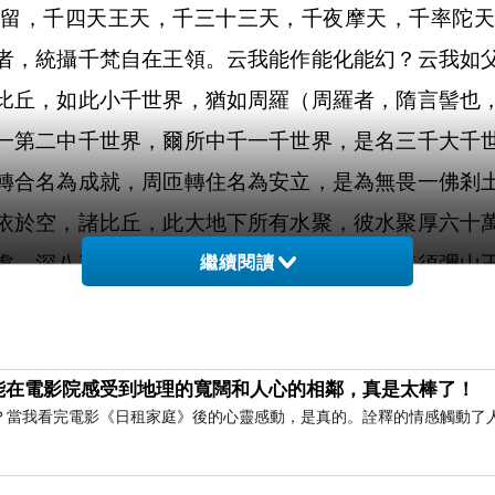
究留，千四天王天，千三十三天，千夜摩天，千率陀天
者，統攝千梵自在王領。云我能作能化能幻？云我如
比丘，如此小千世界，猶如周羅（周羅者，隋言髻也
一第二中千世界，爾所中千一千世界，是名三千大千
轉合名為成就，周匝轉住名為安立，是為無畏一佛剎
依於空，諸比丘，此大地下所有水聚，彼水聚厚六十
處，深八萬四千由旬，邊廣無量。諸比丘，其須彌山
繼續閱讀
輪上。諸比丘，其須彌山王，於大海中下狹上廣，漸
出種種香，其香遠熏遍滿諸山，多眾聖賢，最大威德
喜，七寶所成，所謂金銀琉璃頗梨，赤真珠車渠馬瑙
能在電影院感受到地理的寬闊和人心的相鄰，真是太棒了！
？當我看完電影《日租家庭》後的心靈感動，是真的。詮釋的情感觸動了
，七種欄楯，七重鈴網，復有七重多羅行樹，周匝園
諸壘堞，具足莊嚴，重閣輩軒却敵樓櫓，臺殿房廊，