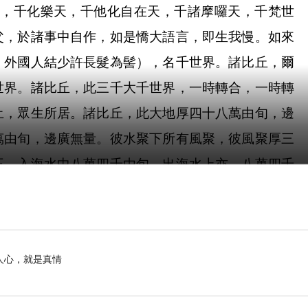
，千化樂天，千他化自在天，千諸摩囉天，千梵世
父，於諸事中自作，如是憍大語言，即生我慢。如來
，外國人結少許長髮為髻），名千世界。諸比丘，爾
世界。諸比丘，此三千大千世界，一時轉合，一時轉
土，眾生所居。諸比丘，此大地厚四十八萬由旬，邊
萬由旬，邊廣無量。彼水聚下所有風聚，彼風聚厚三
王，入海水中八萬四千由旬，出海水上亦，八萬四千
漸寬大端直不曲，牢固大身微妙最極，殊勝可觀。四
勝妙天神，之所住止。諸比丘，須彌山王，上分之中
等，之所莊嚴，曲臨海上。諸比丘，其須彌山下有三
人心，就是真情
遶可喜端正，其樹皆以金銀琉璃，頗梨赤真珠，車渠
樹林苑等并諸池沼，池出妙華眾雜香氣，有種種微妙