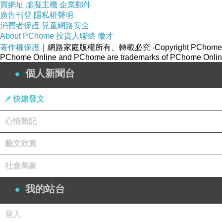
成，照此閻浮提洲。諸比丘，其欝多囉究留洲，有
買網址
虛擬主機
企業郵件
廣告刊登
隱私權聲明
弗婆毘提訶洲，有一大樹名迦曇婆，其本縱廣七由
消費者保護
兒童網路安全
About PChome
投資人聯絡
徵才
本縱廣七由旬，乃至枝葉覆五十由旬，而彼樹下有
著作權保護
｜網路家庭版權所有、轉載必究
‧Copyright PChome
PChome Online and PChome are trademarks of PChome Online
至枝葉覆五十由旬，而彼樹下，閻浮檀金聚，高二
個人新聞台
諸比丘，諸龍金翅鳥所居之處，有一大樹，名曰拘
其本縱廣七由旬，乃至枝葉覆五十由旬。諸比丘，
快速發文
覆五十由旬。諸比丘，須彌山下其次有山，名佉
心情雜記
丘，其須彌山，佉提羅迦，二山中間，廣八萬四千
藝文欣賞
名伊沙陀羅，高二萬一千由旬，上廣亦然微妙可喜
社會萬象
摩，拘牟頭，奔荼利迦，搔揵地雞，遍覆諸水。
羅，遊揵陀羅，二山中間，廣二萬一千由旬，周匝
我的站台
千由旬，上廣亦然可喜微妙，乃至馬瑙等七寶所
登入