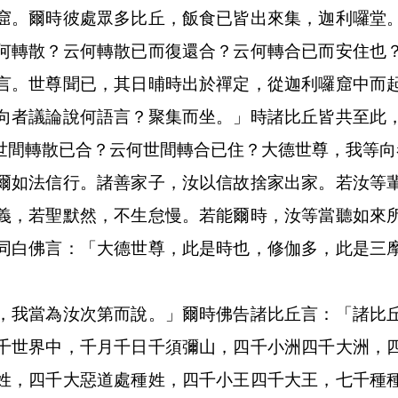
窟。爾時彼處眾多比丘，飯食已皆出來集，迦利囉堂
何轉散？云何轉散已而復還合？云何轉合已而安住也
言。世尊聞已，其日晡時出於禪定，從迦利囉窟中而
向者議論說何語言？聚集而坐。」時諸比丘皆共至此
世間轉散已合？云何世間轉合已住？大德世尊，我等向
爾如法信行。諸善家子，汝以信故捨家出家。若汝等
義，若聖默然，不生怠慢。若能爾時，汝等當聽如來
同白佛言：「大德世尊，此是時也，修伽多，此是三
，我當為汝次第而說。」爾時佛告諸比丘言：「諸比
千世界中，千月千日千須彌山，四千小洲四千大洲，
姓，四千大惡道處種姓，四千小王四千大王，七千種