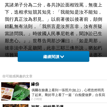
其諸弟子分為二分，各共諍訟面相毀罵，無復上
下，迭相求短競其知見：「我能知是汝不能知，
我行真正汝為邪見。」以前著後以後著前，顛倒
錯亂無有法則，「我所言是汝所言非，汝有所疑
當諮問我。」時彼國人民事尼乾者，聞諍訟已生
厭患心。』」世尊告周那沙彌曰：「如是周那，
彼非法中不足聽聞，此非三耶三佛所說，猶如朽
塔難可汙色，彼雖有師盡懷邪見，雖復有法盡不
繼續閱讀
真正，不足聽採不能出要，非是三耶三佛所說，
猶如故塔不可汙也。彼諸弟子有不順其法，捨彼
異見行於正見，周那，若有人來語彼弟子：『諸
你可能感興趣的文章
賢，汝師法正，當於中行何以捨離？』其彼弟子
緣份
偶爾在臉書上看到一張照片(如上)，心裡忽然明亮
信其言者，則二俱失道獲無量罪。所以者何？彼
了起來。剛好早上看了一篇「白痴愛做夢」台長寫
雖有法然不真正故。周那，若師不邪見，其法真
2 小時前
的貼文，在回顧年輕時瘋狂愛上
正善可聽採，能得出要，三耶三佛所說，譬如新