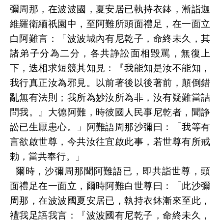
彌周那，在波波國，夏安居已執持衣鉢，漸詣迦
維羅衛緬祇園中，至阿難所頭面禮足，在一面立
白阿難言：「波波城內有尼乾子，命終未久，其
諸弟子分為二分，各共諍訟面相毀罵，無復上
下，迭相求短競其知見：『我能知是汝不能知，
我行真正汝為邪見。以前著後以後著前，顛倒錯
亂無有法則；我所為妙汝所為非，汝有疑難當詰
問我。』大德阿難，時彼國人民事尼乾者，聞諍
訟已生厭患心。」阿難語周那沙彌曰：「我等有
言欲啟世尊，今共汝往宜啟此事，若世尊有所戒
勅，當共奉行。」
爾時，沙彌周那聞阿難語已，即共詣世尊，頭
面禮足在一面立，爾時阿難白世尊曰：「此沙彌
周那，在波波國夏安居已，執持衣鉢漸來至此，
禮我足語我言：『波波國有尼乾子，命終未久，