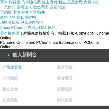
買車
旅行團
汽車險推薦
線上麻將
雜誌
星座命理
會員中心
『汝師法正汝所行是，今所修行勤苦如是，應於
一元簡訊
直播達人
數位憑證
企業簡訊
買網址
虛擬主機
企業郵件
現法成就道果。』彼諸弟子信受其語，二俱正見
廣告刊登
隱私權聲明
獲無量福，所以者何？法真正故。周那，或有導
消費者保護
兒童網路安全
師出世，使弟子生憂，或有導師出世，使弟子無
About PChome
投資人聯絡
徵才
著作權保護
｜網路家庭版權所有、轉載必究
‧Copyright PChome
憂。云何導師出世，使弟子生憂？周那，導師新
Online
出世間，成道未久，其法具足梵行清淨，如實真
PChome Online and PChome are trademarks of PChome
Online Inc.
要而不布現，然彼導師速取滅度，其諸弟子不得
個人新聞台
修行，皆愁憂言：『師初出世成道未久，其法清
淨梵行具足，如實真要竟不布現，而今導師便速
快速發文
最新文章
滅度，我等弟子不得修行。』是為導師出世，弟
心情雜記
美食饗宴
子愁憂。云何導師出世，弟子無憂？謂導師出
世，其法清淨梵行具足，如實真要而廣流布，然
藝文欣賞
旅遊玩家
後導師方取滅度，其諸弟子皆得修行，不懷憂
社會萬象
影視娛樂
言：『師初出世成道未久，其法清淨梵行具足，
如實真要而廣布現，然後導師方取滅度，使我弟