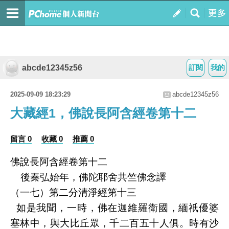
abcde12345z56
訂閱
我的
2025-09-09 18:23:29
abcde12345z56
大藏經1，佛說長阿含經卷第十二
留言 0
收藏 0
推薦 0
佛說長阿含經卷第十二
後秦弘始年，佛陀耶舍共竺佛念譯
（一七）第二分清淨經第十三
如是我聞，一時，佛在迦維羅衛國，緬祇優婆
塞林中，與大比丘眾，千二百五十人俱。時有沙