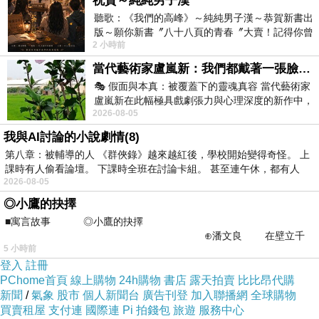
祝賀～純純男子漢
塔易可汙色，然諸弟子於此法中，不能勤修不能
聽歌：《我們的高峰》～純純男子漢～恭賀新書出
版～願你新書〞八十八頁的青春〞大賣！記得你曾
成就，捨平等道入於邪見。若有人來語彼弟子：
2 小時前
經在我的版留言…「好讚的圖^^感覺大家
『諸賢，汝師法正，當於中行何以捨離，入於邪
當代藝術家盧嵐新：我們都戴著一張臉，可真正的自己，總藏在那些被塗抹、被覆蓋的痕跡裡
見？』其彼弟子信其言者，則二俱真正，獲無量
🎭 假面與本真：被覆蓋下的靈魂真容 當代藝術家
福，所以者何？其法真正。」
盧嵐新在此幅極具戲劇張力與心理深度的新作中，
2026-08-05
運用質感豐富的紙材肌理、墨痕與大膽的
佛告周那：「彼雖有師然懷邪見，雖復有法盡
我與AI討論的小說劇情(8)
不真正，不足聽採不能出要，非三耶三佛所說，
第八章：被輔導的人 《群俠錄》越來越紅後，學校開始變得奇怪。 上
猶如朽塔可汙色；彼諸弟子法法成就，隨順其行
課時有人偷看論壇。 下課時全班在討論卡組。 甚至連午休，都有人
2026-08-05
起諸邪見。周那，若有人來語其弟子言：『汝師
◎小鷹的抉擇
法正汝所行是，今所修行勤苦如是，應於現法成
■寓言故事 ◎小鷹的抉擇
就道果。』彼諸弟子信受其言者，則二俱失道，
⊕潘文良 在壁立千
5 小時前
獲無量罪，所以者何？以法不真正故。周那，若
仞的懸崖上，有一座遮天蔽
登入
註冊
師不邪見，其法真正善可聽採，能得出要，三耶
PChome首頁
線上購物
24h購物
書店
露天拍賣
比比昂代購
三佛所說，譬如新塔易為汙色。又其弟子法法成
新聞
/
氣象
股市
個人新聞台
廣告刊登
加入聯播網
全球購物
買賣租屋
支付連
國際連
Pi 拍錢包
旅遊
服務中心
就，隨順修行而生正見，若有人來語其弟子言：