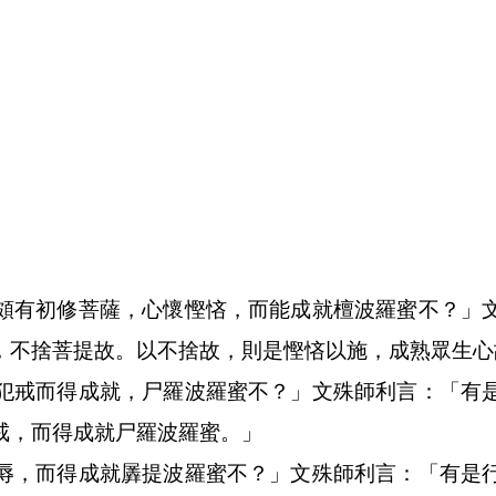
頗有初修菩薩，心懷慳悋，而能成就檀波羅蜜不？」
，不捨菩提故。以不捨故，則是慳悋以施，成熟眾生心
犯戒而得成就，尸羅波羅蜜不？」文殊師利言：「有
戒，而得成就尸羅波羅蜜。」
辱，而得成就羼提波羅蜜不？」文殊師利言：「有是