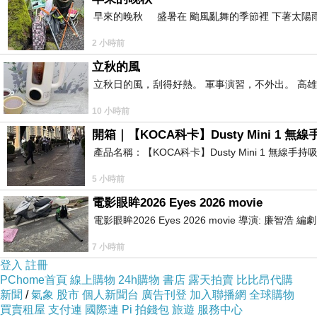
德善蹤。以善蹤故生於天上，若截其頭善蹤俱滅。
早來的晚秋 盛暑在 颱風亂舞的季節裡 下著太陽雨
天子言：「世尊，修行菩薩如是修行行業，世間稀
2 小時前
暫少嘗之，如服毒藥。若聲聞乘人除滅惱惱，堅固
立秋的風
立秋日的風，刮得好熱。 軍事演習，不外出。 高
間。聲聞亦爾，除已煩惱心故，雖行精進，不堪饒
知，修行菩薩亦復如是，修習慈悲悲心精進，是以
10 小時前
開箱｜【KOCA科卡】Dusty Mini 1 無
爾時，長老摩訶迦葉白佛言：「世尊，若聲聞修道
產品名稱：【KOCA科卡】Dusty Mini 1 無線手
喻，智者以喻而速開解。譬如於四大海，滿中成酥
5 小時前
大海中酥不？」迦葉言：「不也世尊。」佛言：「
電影眼眸2026 Eyes 2026 movie
千，是酥實為最上最尊，最多最貴，其一滴酥不可
電影眼眸2026 Eyes 2026 movie 導演: 廉智浩
習有為功德，無為行願普入佛智。迦葉當知，譬如
7 小時前
登入
註冊
所種，若至秋收其數無量，饒益眾生。其一粒米未
PChome首頁
線上購物
24h購物
書店
露天拍賣
比比昂代購
新聞
/
氣象
股市
個人新聞台
廣告刊登
加入聯播網
全球購物
薩於六波羅蜜，并四攝事功德，亦復如是。若成熟
買賣租屋
支付連
國際連
Pi 拍錢包
旅遊
服務中心