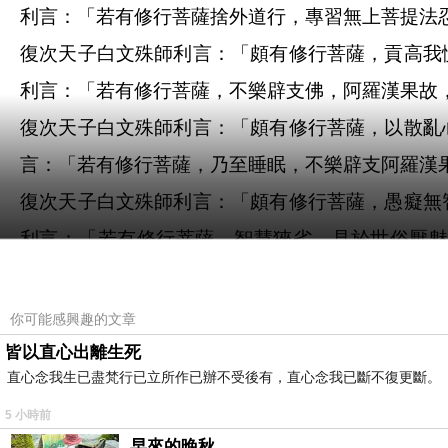
利言：「若有修行菩薩捨外道行，專習無上菩提法
復次天子白文殊師利言：「頗有修行菩薩，貢高我
利言：「若有修行菩薩，不樂辟支佛，阿羅漢果故
復次天子白文殊師利言：「頗有修行菩薩，以散亂
言：「若有修行菩薩，乃至睡眠，不樂辟支阿羅漢
復次天子白文殊師利言：「頗有修行菩薩，愚癡無
利言：「若有修行菩薩，智慧狹劣，見於世俗厭
蜜。」
爾時，如來歎文殊師利言：「善哉善哉！文殊師利
你可能感興趣的文章
羅蜜圓滿解脫。文殊師利，譬如有人一日之中，忍
皆以直心出離生死
直心念我生已盡梵行已立所作已辦不受後有，直心念我已斷不復更斷。
愛樂修六波羅蜜行，則不應爾。何以故？是中菩薩
5 小時前
天子，於意云何？譬如有人志存身命，忽被加害，
早來的晚秋