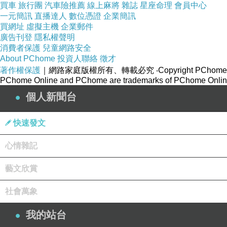
百千馱乘般入城邑，復有一顆無價寶珠，置於大海
買車
旅行團
汽車險推薦
線上麻將
雜誌
星座命理
會員中心
一元簡訊
直播達人
數位憑證
企業簡訊
有價值，頗能過此一寶珠不？」迦葉言：「不也世
買網址
虛擬主機
企業郵件
廣告刊登
隱私權聲明
船，若無障礙得到閻浮，則能普富一切眾生。若修
消費者保護
兒童網路安全
About PChome
投資人聯絡
徵才
發菩提心寶，而能忍辱不退菩提？云何菩提心寶而
著作權保護
｜網路家庭版權所有、轉載必究
‧Copyright PChome
其嬈惱劫奪善心，修行菩薩心有疑惑，是等邪魔來
PChome Online and PChome are trademarks of PChome Online
個人新聞台
種性，亦不斷絕一切佛行，亦不斷絕如來，三十二
樂染著世間快樂。若修行菩薩為眾生故，大悲忍辱
快速發文
勇猛至於彼岸，亦不疲倦修持精進，起方便心專心
心情雜記
行，我今勤求逆行，三界眾生違順我故，我應與其
藝文欣賞
生來集，各持兵器刀劍槍矟，隨我而行各懷是心
心，若發修持功德心。修行菩薩念此心時，我等則
社會萬象
怨心，我以忍辱而無讎惡，以何義故？我今是身，
我的站台