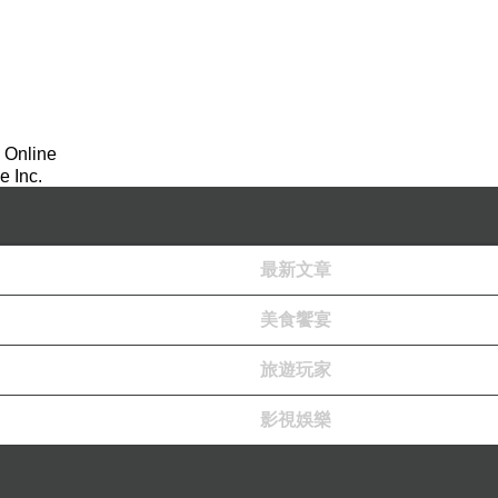
舟船之內，若無障礙到閻浮提，是珠普富閻浮提眾生
尊。」佛言：「彼諸琉璃珠無所直故，聲聞修入無為
行菩薩，三寶種性相續無斷，而能發起無上菩提，喻
有障礙？海慧當知，若修行菩薩，已發菩提心故，逢
 Online
惱菩薩，菩薩爾時心無退散，復不離隔無上菩提，亦
 Inc.
相八十種好。次第修行顯，集功德資糧，顯現清淨諸
其心堅固，被他輕賤罵辱，不可言說，苦楚打棒皆能
最新文章
堅固，他若惱者自不惱他，有人打罵自不瞋他，大乘
美食饗宴
相應和合，是等眾生瞋心勇猛，我求忍辱心懷隨順。
旅遊玩家
：『此修行菩薩，若行若立若坐若臥，若發菩提心時，
當斬斷其首，細截身分大如棗葉。』是等眾生專懷忿
影視娛樂
從無始三界已來，無邊數量轉易生死，無不經歷經於