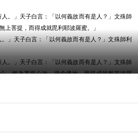
行人。」天子白言：「以何義故而有是人？」文殊師
無上菩提，而得成就毘利耶波羅蜜。」
人。」天子白言：「以何義故而有是人？」文殊師利
行人。」天子白言：「以何義故而有是人？」文殊師
心。然為菩提心故，攝念佛地，而得成就般若波羅
習行業真實不虛，所以者何？汝今聽我略說，般若波
戒心，瞋恚怠慢不攝念，心不樂聲聞緣覺道行。若心
惱。」佛言：「修行菩薩實怖煩惱，恐入聲聞地位。
寧割身肉不截其頭，何以故？若存其首，尚得修集功