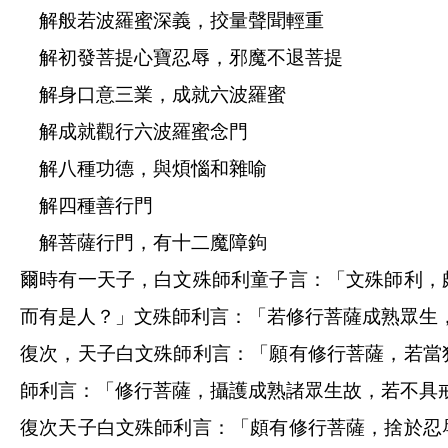
解般若波羅蜜深義，挍量聲聞輕重
解初發菩提心寶忍辱，邪魔不退菩提
解身口意三業，成就六波羅蜜
解成就觀行六波羅蜜念門
解八種功德，與煩惱和雜喻
解四種善行門
解菩薩行門，有十二魔障鉤
爾時有一天子，白文殊師利童子言：「文殊師利，
而有是人？」文殊師利言：「若修行菩薩成熟眾生
復次，天子白文殊師利言：「願有修行菩薩，若當
師利言：「修行菩薩，攝護成熟諸眾生故，若不具
復次天子白文殊師利言：「頗有修行菩薩，捨於忍