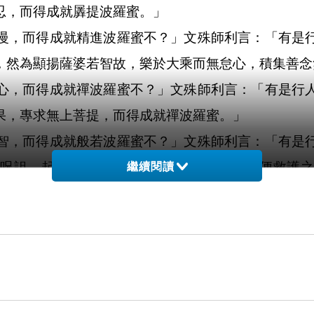
忍，而得成就羼提波羅蜜。」
慢，而得成就精進波羅蜜不？」文殊師利言：「有是
，然為顯揚薩婆若智故，樂於大乘而無怠心，積集善念
心，而得成就禪波羅蜜不？」文殊師利言：「有是行
果，專求無上菩提，而得成就禪波羅蜜。」
智，而得成就般若波羅蜜不？」文殊師利言：「有是
魅呪詛，起屍擾動驚亂他心，而菩薩無有，方便救護之
繼續閱讀
，誠如所說汝能分別，初修行菩薩，應作不應作，修
受飢餓不嘗毒食。修行菩薩亦復如是，寧守慳悋無持
應當有厄。」天子言：「世尊，修行菩薩不應怖畏煩
寧當截首寧截身耶？」天子言：「世尊，若欲存命，