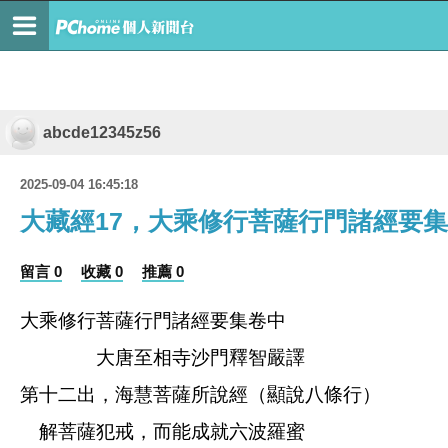
abcde12345z56
2025-09-04 16:45:18
大藏經17，大乘修行菩薩行門諸經要
留言 0
收藏 0
推薦 0
大乘修行菩薩行門諸經要集卷中
大唐至相寺沙門釋智嚴譯
第十二出，海慧菩薩所說經（顯說八條行）
解菩薩犯戒，而能成就六波羅蜜