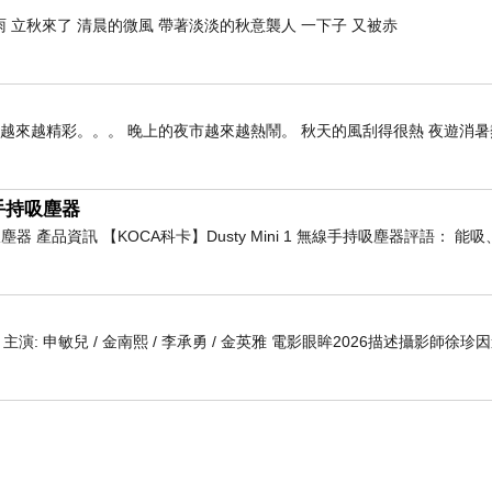
」佛告天子言：「修行菩薩亦復如是，寧捨威儀戒行
 立秋來了 清晨的微風 帶著淡淡的秋意襲人 一下子 又被赤
有甚為難信，聲聞緣覺精進行業，如修行菩薩犯戒。
精進，類於修行菩薩戒行，亦復如是。復次，譬如有
雄越來越精彩。。。 晚上的夜市越來越熱鬧。 秋天的風刮得很熱 夜遊消
益閻浮眾生，況餘世間。復次譬如大眾商主，多諸眷
饒益一切眾生，勝義諦世俗諦，廣施眾生快樂。」
線手持吸塵器
證無為果，修行菩薩乃在有為，以何義故？修行菩薩
持吸塵器 產品資訊 【KOCA科卡】Dusty Mini 1 無線手持吸塵器評語： 
，而有人取一牛毛，分為百分，以一分毛端，取其一
迦葉，於意云何？此二處酥，何者最上，最尊最多最
為比。」佛言：「迦葉，譬如百分毛端所取得酥，若
 編劇 主演: 申敏兒 / 金南熙 / 李承勇 / 金英雅 電影眼眸2026描述攝影師徐珍
蚊蟻之屬，唯能取得一粒食味，若復有人，三月廣種
能利己，況利眾生。」佛言：「迦葉當知，譬如蚊蟻
已，安立利益無量眾生，勝義諦世俗諦，普攝快樂，