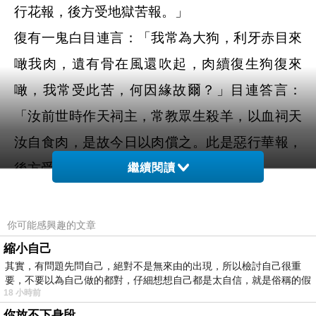
行花報，後方受地獄苦報。」
復有一鬼白目連言：「我常為大狗，利牙赤目來
噉我肉，遺有骨在風還吹起，肉續復生狗復來
噉，我常受此苦，何因緣故爾？」目連答言：
「汝前世時作天祠主，常教眾生殺羊，以血祠天
汝自食肉，是故今日以肉償之。此是惡行華報，
後方受地獄苦果，億百千倍也。」
繼續閱讀
復有一鬼白目連言：「大德，我常身上，有糞遍
塗漫，亦復噉之，何因緣故受如斯罪？」目連語
你可能感興趣的文章
言：「汝前世時作婆羅門，惡邪不信罪福。有乞
縮小自己
其實，有問題先問自己，絕對不是無來由的出現，所以檢討自己很重
食道人，意不欲使更來，即取其鉢成滿中糞，以
要，不要以為自己做的都對，仔細想想自己都是太自信，就是俗稱的假
18 小時前
飯著上持與道人，道人得已持還本處，以手食飯
你放不下身段