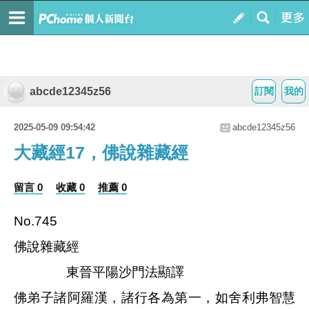
abcde12345z56
訂閱
我的
2025-05-09 09:54:42
abcde12345z56
大藏經17，佛說雜藏經
留言 0
收藏 0
推薦 0
No.745
佛說雜藏經
東晉平陽沙門法顯譯
佛弟子諸阿羅漢，諸行各為第一，如舍利弗智慧