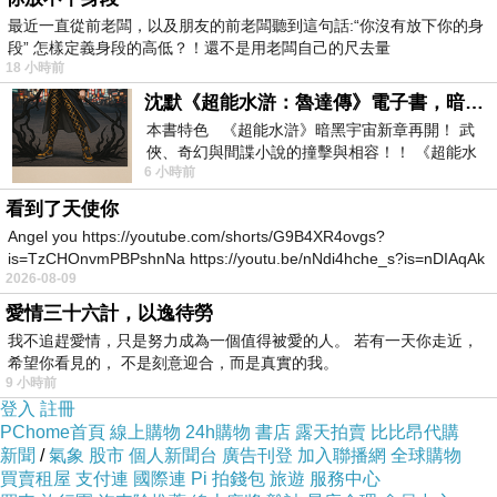
糞污其手，是故今日受如此罪，此惡行華報，後
最近一直從前老闆，以及朋友的前老闆聽到這句話:“你沒有放下你的身
段” 怎樣定義身段的高低？！還不是用老闆自己的尺去量
方受地獄苦果。」
18 小時前
復有一鬼白目連言：「大德，我腹極大如甕，咽
沈默《超能水滸：魯達傳》電子書，暗黑宇宙新章，一一五年八月璀璨上架！
本書特色 《超能水滸》暗黑宇宙新章再開！ 武
喉手腳甚細如針，不得飲食，何因緣故受如此
俠、奇幻與間諜小說的撞擊與相容！！ 《超能水
6 小時前
滸》系列第四部變幻登場
苦？」目連答言：「汝前世時作聚落主，自恃豪
看到了天使你
貴飲酒縱橫，輕欺餘人奪其飲食，飢困眾生，由
Angel you https://youtube.com/shorts/G9B4XR4ovgs?
是因緣受如此罪。此是華報，地獄苦果方在後
is=TzCHOnvmPBPshnNa https://youtu.be/nNdi4hche_s?is=nDIAqAk
2026-08-09
也。」
愛情三十六計，以逸待勞
復有一鬼白目連言：「我常趣溷欲食糞，有大群
我不追趕愛情，只是努力成為一個值得被愛的人。 若有一天你走近，
希望你看見的， 不是刻意迎合，而是真實的我。
鬼捉杖驅我，不得近廁，口中爛臭飢困無賴，何
9 小時前
登入
註冊
因緣故受如此罪？」目連答言：「汝前世時作佛
PChome首頁
線上購物
24h購物
書店
露天拍賣
比比昂代購
新聞
/
氣象
股市
個人新聞台
廣告刊登
加入聯播網
全球購物
圖主，有諸白衣賢者，供養眾僧供食具 若有客
買賣租屋
支付連
國際連
Pi 拍錢包
旅遊
服務中心