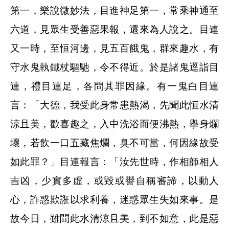
第一，樂說微妙法，目進神足第一，常乘神通至
六道，見眾生受善惡果報，還來為人說之。目連
又一時，至恒河邊，見五百餓鬼，群來趣水，有
守水鬼執鐵杖驅馳，令不得近。於是諸鬼逕詣目
連，禮目連足，各問其罪因緣。有一鬼白目連
言：「大德，我受此身常患熱渴，先聞此恒水清
涼且美，歡喜趣之，入中洗浴而便沸熱，擧身爛
壞，若飲一口五藏焦爛，臭不可當，何因緣故受
如此罪？」目連報言：「汝先世時，作相師相人
吉凶，少實多虛，或毀或譽自稱審諦，以動人
心，詐惑欺誑以求利養，迷惑眾生失如來事。是
故今日，雖聞此水清涼且美，到不如意，此是惡