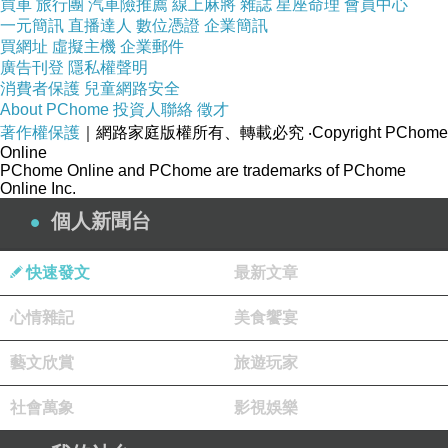
買車
旅行團
汽車險推薦
線上麻將
雜誌
星座命理
會員中心
僧來，汝便粗設麁供，客僧去已自食細者。以是
一元簡訊
直播達人
數位憑證
企業簡訊
因緣故，糞尚叵得何況好食。此是華報，後當受
買網址
虛擬主機
企業郵件
廣告刊登
隱私權聲明
地獄果。」
消費者保護
兒童網路安全
About PChome
投資人聯絡
徵才
復有一鬼白目連言：「我身上遍滿生舌，斧來斫
著作權保護
｜網路家庭版權所有、轉載必究
‧Copyright PChome
Online
舌斷續復生，如此不已，何因緣故爾？」目連答
PChome Online and PChome are trademarks of PChome
Online Inc.
言：「汝前世時作道人，眾僧差作蜜漿，石蜜塊
個人新聞台
大難消，以斧斫之，盜心噉一口，以是因緣，斧
還斫舌。」
快速發文
最新文章
復有一鬼白目連言：「我常有七枚熱鐵丸，直入
心情雜記
美食饗宴
我口，入復五藏焦爛，出還復入，何因緣受如此
藝文欣賞
旅遊玩家
罪？」目連答言：「汝前世時作沙彌行，果蓏子
社會萬象
影視娛樂
到師所，敬其師故偏心多與，實長七枚，是故受