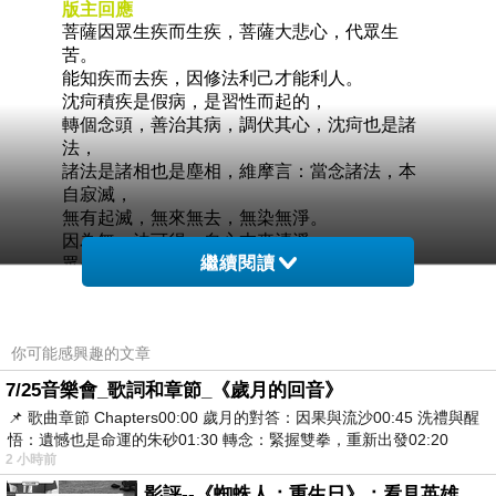
版主回應
菩薩因眾生疾而生疾，菩薩大悲心，代眾生
苦。
能知疾而去疾，因修法利己才能利人。
沈疴積疾是假病，是習性而起的，
轉個念頭，善治其病，調伏其心，沈疴也是諸
法，
諸法是諸相也是塵相，維摩言：當念諸法，本
自寂滅，
無有起滅，無來無去，無染無淨。
因為無一法可得，自心本來清淨，
繼續閱讀
眾生迷於本心，而普薩悟於本性。
2026-01-01 22:50:43
你可能感興趣的文章
阿祥
2025-12-02 05:47:03
7/25音樂會_歌詞和章節_《歲月的回音》
疾 ：是生理上的毛病
📌 歌曲章節 Chapters00:00​ 歲月的對答：因果與流沙00:45​ 洗禮與醒
是實體的症狀
悟：遺憾也是命運的朱砂01:30​ 轉念：緊握雙拳，重新出發02:20
有生死就有疾病
2 小時前
疾病有百百種 每個人都不完全一樣，
影評--《蜘蛛人：重生日》：看見英雄的孤獨與重生