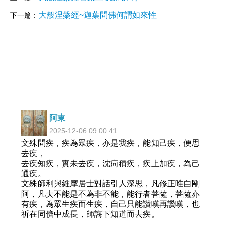
大般涅槃經~迦葉問佛何謂如來性
下一篇：
阿東
2025-12-06 09:00:41
文殊問疾，疾為眾疾，亦是我疾，能知己疾，便思
去疾，
去疾知疾，實未去疾，沈疴積疾，疾上加疾，為己
通疾。
文殊師利與維摩居士對話引人深思，凡修正唯自剛
阿，凡夫不能是不為非不能，能行者菩薩，菩薩亦
有疾，為眾生疾而生疾，自己只能讚嘆再讚嘆，也
祈在同儕中成長，師誨下知道而去疾。