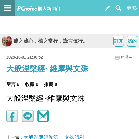
戒之藏心，德之常行，謹言慎行。
訂閱
我的
2025-10-01 21:30:52
稻香村
大般涅槃經~維摩與文殊
留言 6
收藏 0
推薦 0
大般涅槃經~維摩與文殊
大般涅槃經卷第二 文殊師利
上一篇：