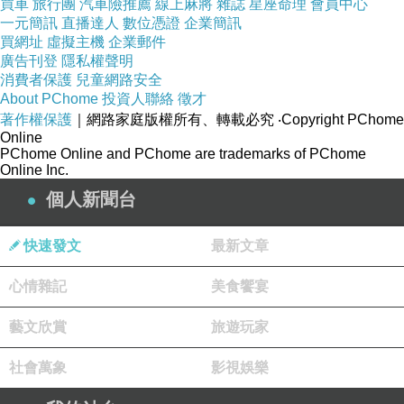
知道不生不滅的心性，病亦無病。
買車
旅行團
汽車險推薦
線上麻將
雜誌
星座命理
會員中心
2025-12-04 21:04:38
一元簡訊
直播達人
數位憑證
企業簡訊
買網址
虛擬主機
企業郵件
廣告刊登
隱私權聲明
sdak888
消費者保護
兒童網路安全
2025-11-20 22:05:22
About PChome
投資人聯絡
徵才
在此章中，維摩詰居士與文殊菩薩的對話
著作權保護
｜網路家庭版權所有、轉載必究
‧Copyright PChome
中，感到從愛與身同其受為出發點，他人生病，我
Online
也生病，他人痊癒，我也痊癒.
PChome Online and PChome are trademarks of PChome
人心貪欲，瞋恚，愚癡，法空，心空，病也空，放
Online Inc.
得下病遠離
個人新聞台
維摩居士是以自身來向大眾說法，法起法滅，遠離
病痛與煩惱，行菩薩道，發菩提心
快速發文
最新文章
版主回應
自心本是清淨，居維摩感嘆世間一切眾生被痴
心情雜記
美食饗宴
有愛所執迷，
所以變得本心不清淨了，眾生與佛無異，只差
藝文欣賞
旅遊玩家
別在迷與悟。
萬法唯心造，法起法滅法亦空，本無一法可
得，
社會萬象
影視娛樂
可得者非法也。
經云：吾所以有大患者，為我有身，及我無