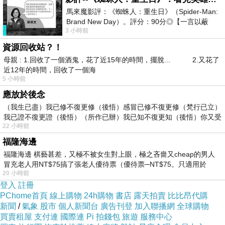
馬來魔影評：《蜘蛛人：重生日》（Spider-Man:
病：是心理上的障礙
Brand New Day）。評分：90分◎【一言以蔽
比方說 看見某人身體上有些症狀，自己也覺得自己
3 小時前
之】：一個失去一切的英雄，學會放下孤獨、
也有相同的症狀出現
人常常因為生理上的不舒服 就說是生病了
資源回收站？！
又因不舒服 就控制了人們大部分的注意力 導致進入
母親 : 1.回收了一個酒鬼，花了近15年的時間，擺脫... 2.又花了
死胡同
近12年的時間，回收了一個海
5 小時前
（此病從顛倒起，無有定處。若治顛倒，則病滅
矣）
應放於後念
所以應將空洞幻想的想法治好，自然就沒有病了
（我生已盡）我已修不復更修（後悟）感冒已修不復更修（梵行已立）
我已證不復更證（後悟）（所作已辦）我已知不復更知（後悟）你又受
版主回應
22 小時前
人吃五穀雜糧，都會有病，老了也體弱多病是
不爭的事，
福隆海邊
不管是心理的還是生理的病，都會使人焦慮不
福隆海邊 棋藝甚差，又極不被女生對上眼，極之吝嗇又cheap的男人
安。
冒充老人用NT$75搞了張老人優待票（優待票─NT$75。只適用於
心理的病是無中生有，想出來的病。
20 小時前
生理的病是身體有異，感受出的病。
登入
註冊
五蘊中色受想行識，亦為空幻，亦是顛倒見。
PChome首頁
線上購物
24h購物
書店
露天拍賣
比比昂代購
向外求法是病，顛倒妄想是病，
新聞
/
氣象
股市
個人新聞台
廣告刊登
加入聯播網
全球購物
順其自然知老死，
買賣租屋
支付連
國際連
Pi 拍錢包
旅遊
服務中心