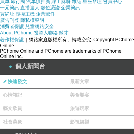
買車
旅行團
汽車險推薦
線上麻將
雜誌
星座命理
會員中心
一元簡訊
直播達人
數位憑證
企業簡訊
買網址
虛擬主機
企業郵件
廣告刊登
隱私權聲明
消費者保護
兒童網路安全
About PChome
投資人聯絡
徵才
著作權保護
｜網路家庭版權所有、轉載必究
‧Copyright PChome
Online
PChome Online and PChome are trademarks of PChome
Online Inc.
個人新聞台
快速發文
最新文章
心情雜記
美食饗宴
藝文欣賞
旅遊玩家
社會萬象
影視娛樂