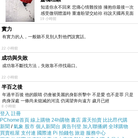
川普打那通電話是何必呢!
知道你永不回來 悲痛心情難按捺 擁抱你最後一次
感受微弱體溫時 重逢盼望交給祢 祢說天國再見面
現在真的是沒了面子，也輸了裡子。
19 小時前
此刻忍淚說別離 他日靈魂再
實力
有實力的人，一般聽不見別人對他們說實話。
22 小時前
成功與失敗
成功靠不斷找方法，失敗靠不停找藉口。
22 小時前
半百之後
年過半百後 他的眼睛 仍會被美麗的身影所擊中 不是愛 也不是罪 只是
肉身深處 一條尚未熄滅的河流 仍渴望奔向遠方 歲月已經
8 小時前
登入
註冊
PChome首頁
線上購物
24h購物
書店
露天拍賣
比比昂代購
新聞
/
氣象
股市
個人新聞台
廣告刊登
加入聯播網
全球購物
買賣租屋
支付連
國際連
Pi 拍錢包
旅遊
服務中心