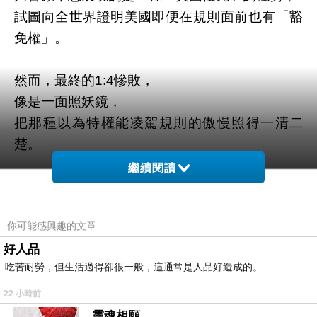
試圖向全世界證明美國即便在規則面前也有「豁
免權」。
然而，最終的1:4慘敗，
像是一面照妖鏡，
把那種以為特權能凌駕規則的傲慢照得一清二
楚。
繼續閱讀
全世界看到的不是強大，
而是一種輸不起的醜態，
你可能感興趣的文章
這不只是政治上的難堪，
好人品
更是讓美國在體育界成了被揶揄、被冷眼的對
吃苦耐勞，但生活過得卻很一般，這通常是人品好造成的。
象。
22 小時前
靈魂相願