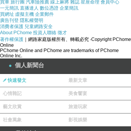
買車
旅行團
汽車險推薦
線上麻將
雜誌
星座命理
會員中心
主體示意圖、品牌名稱、產品型號以及主要特色
一元簡訊
直播達人
數位憑證
企業簡訊
買網址
虛擬主機
企業郵件
標示，讓人一眼即可快速了解產品定位與核心功
廣告刊登
隱私權聲明
能。包裝左右兩側則標示充電規格、產品名稱等
消費者保護
兒童網路安全
About PChome
投資人聯絡
徵才
資訊；至於包裝背面，則提供更完整的產品特色
著作權保護
｜網路家庭版權所有、轉載必究
‧Copyright PChome
與詳細規格說明，方便使用者在開箱前就能先行
Online
PChome Online and PChome are trademarks of PChome
掌握產品功能。以下也將針對 Hipporizz Zeno
Online Inc.
Qi2.2 25W 三合一無線充電座的產品特色與規格
個人新聞台
進行整理，提供給有興趣的讀者參考。
■ 特色
快速發文
最新文章
● 採用 Qi2.2 25W 真無線快充，30 分鐘可充電
心情雜記
美食饗宴
50%，效率較 15W 提升 135%
● 支援 PD3.0、QC3.0 快充協議
藝文欣賞
旅遊玩家
● 支援手機、耳機、手錶三合一同步充電，穩定
社會萬象
影視娛樂
不降速
● 適用於 Apple 與 Android 雙系統裝置