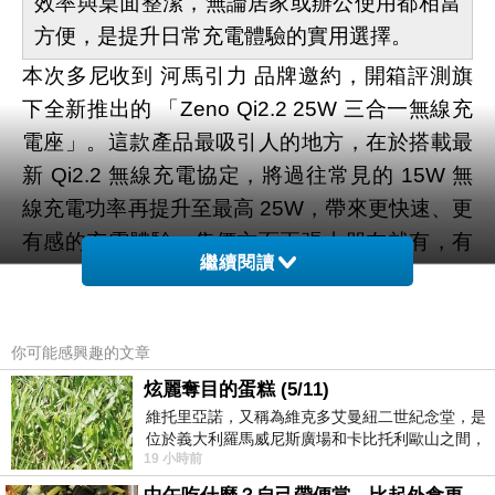
效率與桌面整潔，無論居家或辦公使用都相當
方便，是提升日常充電體驗的實用選擇。
本次多尼收到 河馬引力 品牌邀約，開箱評測旗
下全新推出的 「Zeno Qi2.2 25W 三合一無線充
電座」。這款產品最吸引人的地方，在於搭載最
新 Qi2.2 無線充電協定，將過往常見的 15W 無
線充電功率再提升至最高 25W，帶來更快速、更
有感的充電體驗。售價方面兩張小朋友就有，有
繼續閱讀
時候搭配官網的活動，折扣下來很有競爭力，若
你近期正好想添購一款實用又具備新規格的無線
充電座，不妨可以參考看看這款產品，一次搞定
你可能感興趣的文章
日常多裝置充電需求。
炫麗奪目的蛋糕 (5/11)
▼ Zeno Qi2.2 25W 三合一無線充電座產品頁面
維托里亞諾，又稱為維克多艾曼紐二世紀念堂，是
位於義大利羅馬威尼斯廣場和卡比托利歐山之間，
19 小時前
用以紀念統一義大利統一後的的第一位國