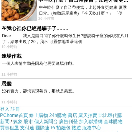
中午吃什麼？自己帶便當，比起外食更健康-夏季日常。(舞動馬尾廚房)
中午吃什麼？自己帶便當，比起外食更健康-夏季
日常。(舞動馬尾廚房) 「今天吃什麼？」 「便
20 小時前
當？麵？還是炒飯？」 每天都在選擇
在我心裡你已經是騙子了........
本篇開箱評測主要提供給有意購入河馬引力Zeno
Dear: 我只是隨口問了你什麼時候生日?想說獅子座的你現在八月
Qi2.2 25W 三合一無線充電座的讀者作為參考。
了，結果出現了20，我不 可置信地看著這個
10 小時前
全文將從產品外包裝、特色功能與詳細規格與評
逢場作戲
測開始介紹，並實際開箱帶大家一探內容物配置
一個人表情生動是因為他需要逢場作戲。
與本體設計細節。此外，多尼也會分享實際體驗
後的使用心得與回饋，包含日常充電便利性、充
11 小時前
電效率以及多設備同時使用的實際感受，幫助各
愚蠢
沒有實力，卻想表現善良，那就是愚蠢。
位讀者更進一步了解 Zeno是否值得入手，以及
是否符合自身的使用需求。
11 小時前
登入
註冊
產品包裝
PChome首頁
線上購物
24h購物
書店
露天拍賣
比比昂代購
新聞
/
氣象
股市
個人新聞台
廣告刊登
加入聯播網
全球購物
Zeno在外包裝設計上，整體採偏時尚輕奢的簡約
買賣租屋
支付連
國際連
Pi 拍錢包
旅遊
服務中心
風格，視覺設計相當俐落。包裝正面可看到產品