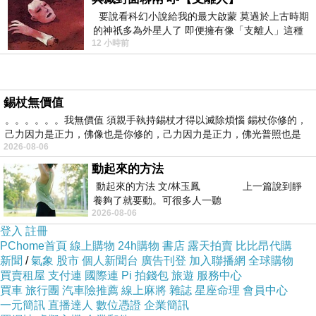
要說看科幻小說給我的最大啟蒙 莫過於上古時期
的神祇多為外星人了 即便擁有像「支離人」這種
12 小時前
驚世駭俗的神通法門 也未必讀
本篇開箱文主要提供想購買 PHILIPS
錫杖無價值
SHP9500CY 百年經典 Hi-Fi 有線耳罩式耳機讀
。。。。。。我無價值 須親手執持錫杖才得以滅除煩惱 錫杖你修的，
者可以參考，全文從產品包裝開始介紹含其特色
己力因力是正力，佛像也是你修的，己力因力是正力，佛光普照也是
2026-08-06
與規格，當然也不忘開箱一探其內容物跟主體細
動起來的方法
節的配置，最後更有多尼親自體驗後歸納出這副
動起來的方法 文/林玉鳳 上一篇說到靜
耳機比較有感優缺之處。藉此，讓各位讀者更好
養夠了就要動。可很多人一聽
2026-08-06
評估這副 PHILIPS SHP9500CY 百年經典 Hi-Fi
登入
註冊
有線耳罩式耳機是否值得購買回家。
PChome首頁
線上購物
24h購物
書店
露天拍賣
比比昂代購
新聞
/
氣象
股市
個人新聞台
廣告刊登
加入聯播網
全球購物
產品包裝
買賣租屋
支付連
國際連
Pi 拍錢包
旅遊
服務中心
PHILIPS SHP9500CY 百年經典 Hi-Fi 有線耳罩
買車
旅行團
汽車險推薦
線上麻將
雜誌
星座命理
會員中心
一元簡訊
直播達人
數位憑證
企業簡訊
式耳機在產品外包裝的設計部分跳脫以往的不