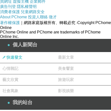
買網址
虛擬主機
企業郵件
同，甚至可說配色相比以往更大膽不少，其包裝
廣告刊登
隱私權聲明
消費者保護
兒童網路安全
正面標示有品牌、100 週年、特色圖標跟主體圖
About PChome
投資人聯絡
徵才
樣等資訊，左右兩側則是標示品牌、主體圖樣、
著作權保護
｜網路家庭版權所有、轉載必究
‧Copyright PChome
THE FREDDIE 致敬字樣，而包裝背面更有標示
Online
PChome Online and PChome are trademarks of PChome
著品牌、產品主體、THE FREDDIE 致敬字樣、
Online Inc.
內容物、單體配置等。關於 PHILIPS
個人新聞台
SHP9500CY 百年經典 Hi-Fi 有線耳罩式耳機的
特色與規格可詳見如下。
快速發文
最新文章
■ 特色
心情雜記
美食饗宴
● 致敬飛利浦百年聲學歷史，融合復古美學與現
代聲學科技，呈現經典外觀與高品質音效
藝文欣賞
旅遊玩家
● 採用開放式後背設計，打造寬廣自然的音場，
社會萬象
影視娛樂
模擬現場演奏的空間感與臨場感
● 搭載50mm鈷磁石（或部分資料提及釹磁鐵）
我的站台
驅動單體，提供層次豐富、解析精準的高傳真音