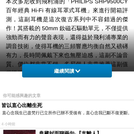
本次多尼收到飛利浦的「PHILIPS SHP9500CY
百年經典 Hi-Fi 有線耳罩式耳機」來進行開箱評
測，這副耳機是這次復古系列中不容錯過的傑
作！其搭載的 50mm 釹磁石驅動單元，不僅提供
強勁而有力的聲音表現，還得益於飛利浦專業的
調音技術，使得耳機的三頻響應均衡自然又磅礡
有力，長時間佩戴下來也無壓迫感，這副不論音
質、價位都非常不錯，多尼個人非常推薦這副值
繼續閱讀
得購買。
▼ PHILIPS SHP9500CY 百年經典 Hi-Fi 有線耳
罩式耳機的產品頁面
你可能感興趣的文章
皆以直心出離生死
直心念我生已盡梵行已立所作已辦不受後有，直心念我已斷不復更斷。
4 小時前
典藏封面聊兩句-【支離人】