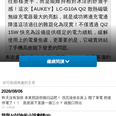
往那樣燙手，而是能維持相對冰涼的舒適手
感！這次【AUKEY】LC-G10A Qi2 散熱磁吸
無線充電器最大的亮點，就是成功將邊充電邊
降溫這項過往的難題化為現實！不僅透過 Qi2
15W 快充為設備提供穩定的電力續航，緩解
使用上的電量焦慮，更重要的是，它確實終結
了手機高效能下發燙的問題。
本次多尼收到合作多年廠商 WitsPer 智選家邀約
繼續閱讀
開箱旗下新販售產品「【AUKEY】LC-G10A
Qi2 散熱磁吸無線充電器（簡稱：小冰充）」，
如果各位讀者一直想找款可以一邊充電一邊降溫
你可能感興趣的文章
的充電設備，那麼這顆小冰充非常值得一看！用
2026/08/06
下來除尚未自帶電池需外接電源問題，其餘確實
昨天沒有加班 本來想說些個日誌吧！ 洗完澡坐在床上 開了筆電 然後
停電了！！ 崽崽當下直接一個三小？ 就脫口而出
解決邊充電邊降問的使用需求！可說是有在打大
20 小時前
型手遊，或者有在戶外手機影片拍攝者可以評估
我與AI討論的小說劇情(6)