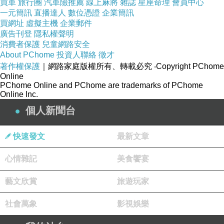
含其特色與規格，當然也包含開箱一探整個內容
買車
旅行團
汽車險推薦
線上麻將
雜誌
星座命理
會員中心
一元簡訊
直播達人
數位憑證
企業簡訊
物與主體細節的配置，最後更有多尼親自體驗後
買網址
虛擬主機
企業郵件
歸納出其優缺之處。期盼幫助各位讀者更好評估
廣告刊登
隱私權聲明
消費者保護
兒童網路安全
【AUKEY】LC-G10A Qi2 散熱磁吸無線充電器
About PChome
投資人聯絡
徵才
是否值得花錢購買回家！
著作權保護
｜網路家庭版權所有、轉載必究
‧Copyright PChome
Online
產品包裝
PChome Online and PChome are trademarks of PChome
Online Inc.
【AUKEY】LC-G10A Qi2 散熱磁吸無線充電器
個人新聞台
在產品外包裝的設計部分，依舊走品牌一貫商務
簡約風格，包裝正面標示有品牌、型號、特色及
快速發文
最新文章
支援 Qi2，包裝左右兩側則主要標示品牌、保固
標籤，至於包裝背面品牌、使用情境示意圖、規
心情雜記
美食饗宴
格資訊、品牌社群連結等。詳細有關【AUKEY】
藝文欣賞
旅遊玩家
LC-G10A Qi2 散熱磁吸無線充電器的特色與規格
彙整如下。
社會萬象
影視娛樂
■ 特色