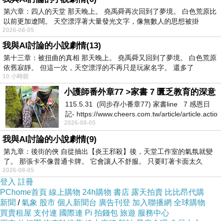
購買的好用產品。
第六章：四人的天堂 那天晚上。 堯禹舜再次回到了夢境。 白色荒原比
▼ 【AUKEY】LC-G10A Qi2 散熱磁吸無線充電
以前更加遼闊。 天空漂浮著大量發光文字，像無數人的思想被掛
2026-08-05
器的產品頁面
我與AI討論的小說劇情(13)
第十三章：被扭曲的真相 那天晚上。 堯禹舜又回到了夢境。 白色荒原
依舊寂靜。 但這一次，天空漂浮的不再只是玩家名字。 還多了
10 小時前
小護師番外章77 >家書 7 匱乏教育的深意
115.5.31 (同步存小番章77) 家書line 7 感恩日
記- https://www.cheers.com.tw/article/article.actio
2026-08-05
我與AI討論的小說劇情(9)
第九章：後街的俠 自從抽出【炎王邪殺】後，天堂工作室的氣氛就變
了。 那張卡不像普通卡牌。 它會讓人不舒服。 只要盯著卡面太久
2026-08-05
本篇開箱文主要提供想購買這顆【AUKEY】LC-
登入
註冊
G10A Qi2 散熱磁吸無線充電器（小冰充）的讀
PChome首頁
線上購物
24h購物
書店
露天拍賣
比比昂代購
新聞
/
氣象
股市
個人新聞台
廣告刊登
加入聯播網
全球購物
者可以在下單前參閱，全文從產品包裝開始介紹
買賣租屋
支付連
國際連
Pi 拍錢包
旅遊
服務中心