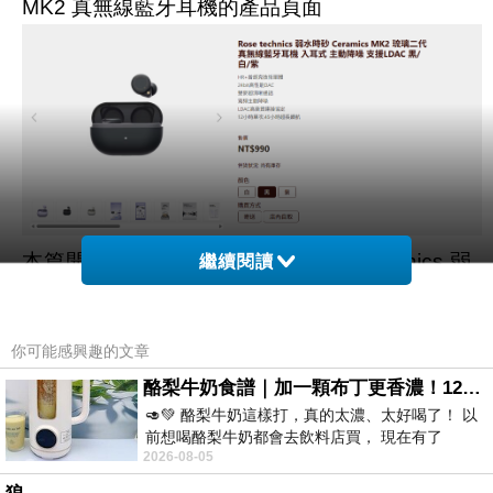
MK2 真無線藍牙耳機的產品頁面
本篇開箱文主要提供想購買【Rose technics 弱
繼續閱讀
水時砂】Ceramics 琉璃 MK2 真無線藍牙耳機讀
者可以參閱，全文從產品包裝開始介紹含其特色
你可能感興趣的文章
與規格，當然包含內容物跟主體細節配置，最後
酪梨牛奶食譜｜加一顆布丁更香濃！120秒完成飲料店級酪梨奶昔｜imami 旗艦豆漿機
更有多尼親自實際體驗後分享用後評價。提供各
🥑💚 酪梨牛奶這樣打，真的太濃、太好喝了！ 以
位讀者可以更好了解這副千元價位就可入手的卷
前想喝酪梨牛奶都會去飲料店買， 現在有了
王之作。
2026-08-05
imami 健康煮藝｜旗艦破壁智慧養生豆漿機，