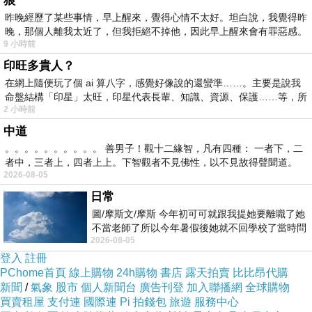
狼
產品包裝
昨晚經歷了某些事情，早上醒來，覺得心情不太好。坦白說，我覺得昨
【Rose technics 弱水時砂】Ceramics 琉璃
晚，那個人離我太近了，但我拒絕不掉他，因此早上醒來會有罪惡感。
9 小時前
MK2 真無線藍牙耳機在產品外包裝的設計僅有正
印旺多貴人？
面與背面有標示，正面標有品牌、型號、認證小
在網上隨便玩了個 ai 算八字，感覺好像說的還蠻準……。主要是說我
金標及主體圖樣，背面則是耳機本體結構跟特色
命盤結構「印星」太旺，印星代表長輩、知識、資源、保護……等，所
2 小時前
資訊等。詳細有關【Rose technics 弱水時砂】
中道
Ceramics 琉璃 MK2 真無線藍牙耳機的特色與規
。。。。。。。。。。 善男子！觀十二緣智，凡有四種： 一者下，二
格彙整如下。
者中，三者上，四者上上。下智觀者不見佛性，以不見故得聲聞道。
■ 特色
2026-08-05
● 搭載 HR+ 普朗克技術單體，沿用自家旗艦單元
日常
圖/摩斯文/摩斯 今年初可可就跟我提她要離職了她
架構，強調高解析 HiFi 聲音表現
不當老師了所以今年暑假後她就不回學校了當時問
● 採用鍍鈦球頂複合柔性懸邊振膜，兼顧紮實低
2026-08-05
她不是很喜歡幼幼班的小朋友嗎捨得不
頻與細緻高頻，走有線 HiFi 等級取向
登入
註冊
PChome首頁
線上購物
24h購物
書店
露天拍賣
比比昂代購
● 依照等響曲線開發調音，針對人耳不同頻率感
新聞
/
氣象
股市
個人新聞台
廣告刊登
加入聯播網
全球購物
受做科學調校，訴求原音重現與耐聽度
買賣租屋
支付連
國際連
Pi 拍錢包
旅遊
服務中心