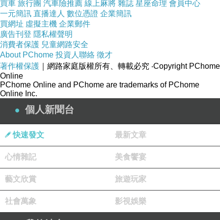
買車
旅行團
汽車險推薦
線上麻將
雜誌
星座命理
會員中心
● 內建高性能 24 位 DAC，信噪比達 113 dB，結
一元簡訊
直播達人
數位憑證
企業簡訊
合 SoC 內建 DSP 由聲學實驗室全鏈路調校
買網址
虛擬主機
企業郵件
廣告刊登
隱私權聲明
● 支援 LDAC 高音質協議，最高 96 kHz / 24
消費者保護
兒童網路安全
bit、最高 990 kbps 傳輸速率，遠高於一般 SBC
About PChome
投資人聯絡
徵才
● 主動降噪採 40 dB 超寬頻深度降噪，結合腔體
著作權保護
｜網路家庭版權所有、轉載必究
‧Copyright PChome
Online
被動隔音，降低噪音同時減少耳壓感
PChome Online and PChome are trademarks of PChome
Online Inc.
● 雙麥克風配合 SoC 內建 NPU 與 AI 神經網路
個人新聞台
通話降噪演算法，加強人聲清晰度
● 續航表現突出，耳機單次最高約 12 小時，搭
快速發文
最新文章
配充電盒總續航可達約 45 小時
● 支援低延遲遊戲模式，官方標示最低可達約 47
心情雜記
美食饗宴
ms，提升影音與遊戲聲畫同步感
藝文欣賞
旅遊玩家
● 支援雙設備同時連線，可在兩台裝置間快速切
換音源，提升日常使用便利性
社會萬象
影視娛樂
● 採用 USB‑C 充電介面與升級鋼殼電池設計，