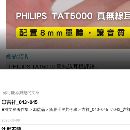
產品資訊
PHILIPS TAT5000 真無線耳機評語：
又是一副很推薦給日常環境下使用的無線耳機之作！
使用上想聽歌、追劇的聆聽所需。
你可能感興趣的文章
本次多尼再次收到飛利浦邀約開箱新推出的「PHIL
◎吉祥_043~045
音質、降噪、續航的使用所需！簡單又純粹的做到一副耳
■潘文良著作集＞勵益品＞魚雁千里共今緣＞吉祥_043~045 ▽043_吉祥。2006.0
找日常使用的耳機那這副值得評估購買回家。
▼ PHILIPS TAT5000 真無線耳機的產品頁面
2026-08-08
沈默不語