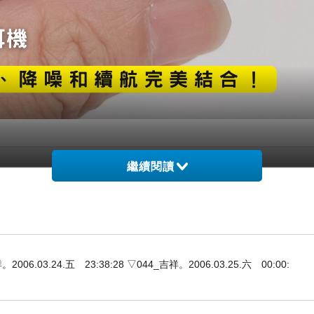
繼續閱讀
塞進 8 mm 尺寸的單體 + 6 顆麥克風，讓用戶
IPS TAT5000 真無線耳機」，其耳機經過多尼親
機該做的事情，當然現在標配 APP 功能 PHILIPS
3.24.五 23:38:28 ▽044_吉祥。2006.03.25.六 00:00: