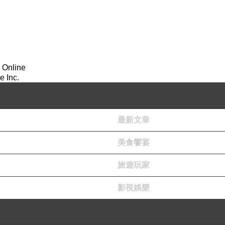
 Online
 Inc.
最新文章
美食饗宴
旅遊玩家
影視娛樂
5000 真無線耳機的讀者可以在下單前參考，全文從產品
後歸納出這副耳機主要的優缺之處。期盼讓各位讀者能更全面