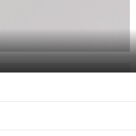
可以享受音質、降噪、續航一次到位的耳機！解決日常
自實測非常推薦給日常需求者！一次滿足平常生活中對於
 TAT5000 真無線耳機也有支援！如果各位讀者在