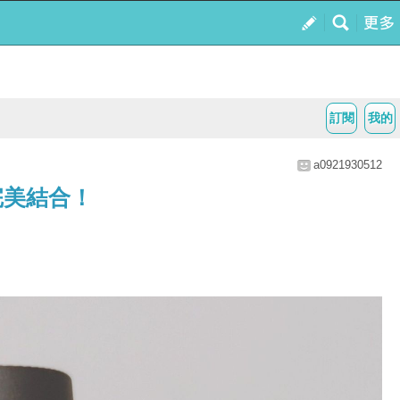
訂閱
我的
a0921930512
航完美結合！