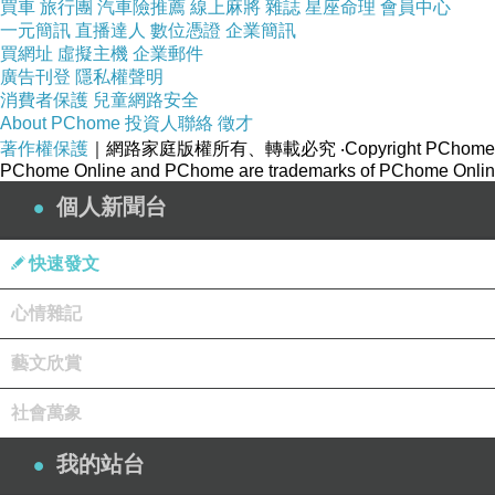
買車
旅行團
汽車險推薦
線上麻將
雜誌
星座命理
會員中心
一元簡訊
直播達人
數位憑證
企業簡訊
買網址
虛擬主機
企業郵件
廣告刊登
隱私權聲明
消費者保護
兒童網路安全
About PChome
投資人聯絡
徵才
著作權保護
｜網路家庭版權所有、轉載必究
‧Copyright PChome
PChome Online and PChome are trademarks of PChome Online
個人新聞台
快速發文
心情雜記
藝文欣賞
社會萬象
本篇開箱文主要提供想購買 PHILIPS TAT
內容物跟主體細節的配置，最後更有多尼親自體驗實測
我的站台
否值得花錢購買回家。