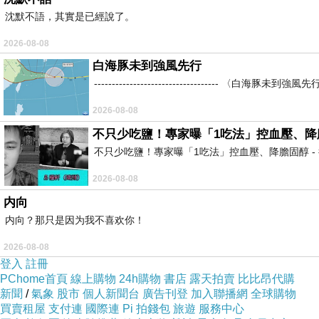
沈默不語，其實是已經說了。
2026-08-08
白海豚未到強風先行
----------------------------------
2026-08-08
不只少吃鹽！專家曝「1吃法」控血壓、降膽固醇 
不只少吃鹽！專家曝「1吃法」控血壓、降膽固醇 - 得舒飲食(DASH Di
2026-08-08
内向
内向？那只是因为我不喜欢你！
2026-08-08
登入
註冊
PChome首頁
線上購物
24h購物
書店
露天拍賣
比比昂代購
新聞
/
氣象
股市
個人新聞台
廣告刊登
加入聯播網
全球購物
買賣租屋
支付連
國際連
Pi 拍錢包
旅遊
服務中心