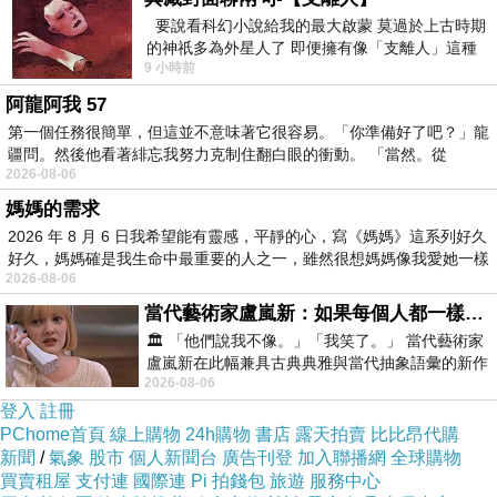
要說看科幻小說給我的最大啟蒙 莫過於上古時期
繳作業的概念也是補救的機會
, 5/1 J
生日禮物。
的神祇多為外星人了 即便擁有像「支離人」這種
9 小時前
驚世駭俗的神通法門 也未必讀
115.4.29
阿龍阿我 57
第一個任務很簡單，但這並不意味著它很容易。「你準備好了吧？」龍
感恩日記
-30
元買書季又到
,
看到《十倍勝》增版
,
想買來替
疆問。然後他看著緋忘我努力克制住翻白眼的衝動。 「當然。從
換原來翻過多次的書
,
2026-08-06
《給予》《有錢人的書櫃都有一本人文書》《真正的比爾
媽媽的需求
2026 年 8 月 6 日我希望能有靈感，平靜的心，寫《媽媽》這系列好久
蓋茲》。
好久，媽媽確是我生命中最重要的人之一，雖然很想媽媽像我愛她一樣
内耗著會不會不知足
,
捨舊
>.<
。
2026-08-06
還是想買回來
,
被文文看見
,
推薦她一陣子都要看的
,
提醒保
當代藝術家盧嵐新：如果每個人都一樣，這世界該有多無聊？
有節奏
🏛️ 「他們說我不像。」「我笑了。」 當代藝術家
盧嵐新在此幅兼具古典典雅與當代抽象語彙的新作
《十倍勝》是一本工具書。
2026-08-06
中，以沈靜的藍色空間為背景，描繪了
她心動了
,
我樂意割愛。
登入
註冊
PChome首頁
線上購物
24h購物
書店
露天拍賣
比比昂代購
感恩
,
好書推廣
,
傳播閱讀的力量。
新聞
/
氣象
股市
個人新聞台
廣告刊登
加入聯播網
全球購物
買賣租屋
支付連
國際連
Pi 拍錢包
旅遊
服務中心