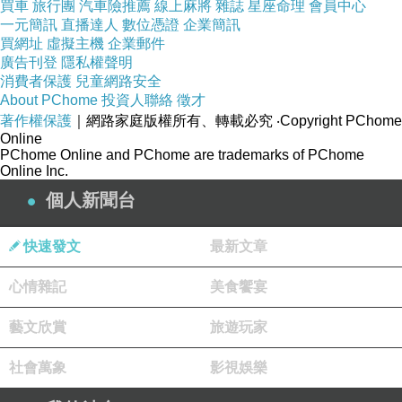
買車
旅行團
汽車險推薦
線上麻將
雜誌
星座命理
會員中心
115.5.4
一元簡訊
直播達人
數位憑證
企業簡訊
感恩日記
-
連假三天
,
整理演說報告、
J
生產補考、閱讀、看
買網址
虛擬主機
企業郵件
廣告刊登
隱私權聲明
了久違的劇
消費者保護
兒童網路安全
哈
...
減少思考
,
但不免後悔浪費時間看劇。ㄑ地獄占卜師〉
About PChome
投資人聯絡
徵才
著作權保護
｜網路家庭版權所有、轉載必究
‧Copyright PChome
理解戰後生活困苦
.
Online
貧窮
,
在得到財富後會加倍犒賞自己
,
PChome Online and PChome are trademarks of PChome
Online Inc.
有錢讓人迷失嗎？有時人生的本質也會遺忘。
個人新聞台
ㄑ金部長的夢想人生〉我們這一輩人的職場中年危機
,
或者
是學怎麼放下。未完待續。
快速發文
最新文章
心情雜記
美食饗宴
幫
J
度過生產補考
,
感恩眷顧
,
線上補考也是禮物
,
感恩過關。
藝文欣賞
旅遊玩家
社會萬象
影視娛樂
115.5.5