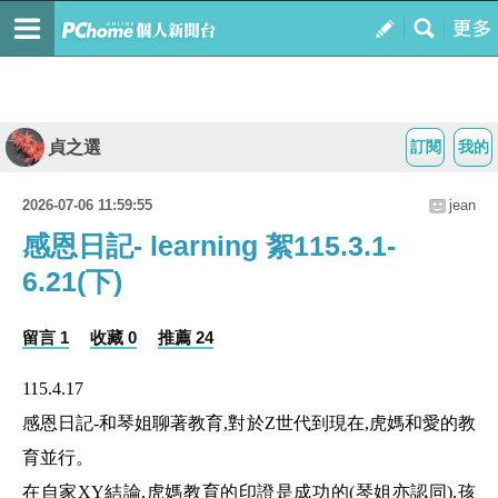
貞之選
訂閱
我的
2026-07-06 11:59:55
jean
感恩日記- learning 絮115.3.1-
6.21(下)
留言 1
收藏 0
推薦 24
115.4.17
感恩日記
-
和琴姐聊著教育
,
對於
Z
世代到現在
,
虎媽和愛的教
育並行。
在自家
XY
結論
,
虎媽教育的印證是成功的
(
琴姐亦認同
),
孩