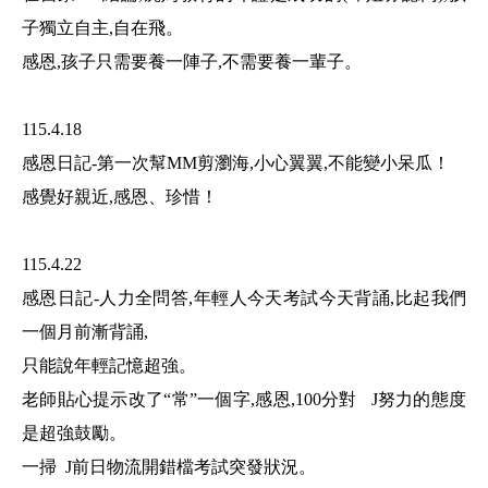
子獨立自主
,
自在飛。
感恩
,
孩子只需要養一陣子
,
不需要養一輩子。
115.4.18
感恩日記
-
第一次幫
MM
剪瀏海
,
小心翼翼
,
不能變小呆瓜！
感覺好親近
,
感恩、珍惜！
115.4.22
感恩日記
-
人力全問答
,
年輕人今天考試今天背誦
,
比起我們
一個月前漸背誦
,
只能說年輕記憶超強。
老師貼心提示改了“常”一個字
,
感恩
,100
分對
J
努力的態度
是超強鼓勵。
一掃
J
前日物流開錯檔考試突發狀況。