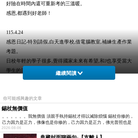
好險在時間內還可重新考的三溫暖。
感恩
,
都遇到好老師！
115.4.24
感恩日記
-
特別請假
,
白天進學校
,
借電腦教室
,
補練生產作業
考題。
日校年輕的學子很多
,
覺得國家未來有希望
,
和
J
也享受當大
學生的日子。
繼續閱讀
終於想到可幫
J
生產模考
,
按圖索驥
,
抱佛腳認真把
Excel
做報
表公式練起。
你可能感興趣的文章
考試
,
老師也適時支援
J,
因材施教
,
分數是次之
,
重視是學生來
錫杖無價值
上課的態度。
。。。。。。我無價值 須親手執持錫杖才得以滅除煩惱 錫杖你修的，
感恩
,
認真上課態度
,
反饋老師教學相長的高度。
己力因力是正力，佛像也是你修的，己力因力是正力，佛光普照也是
ps.
公告補考的名單有
J
2026-08-06
感恩
,
逆思維
,
反過來想
典藏封面聊兩句-【支離人】
,5/1
假期線上補考繳交
,