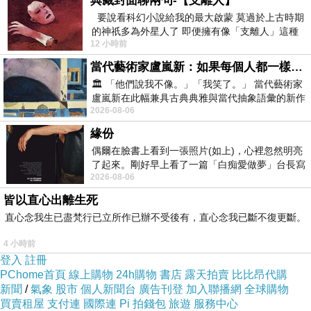
典藏封面聊兩句-【支離人】
要說看科幻小說給我的最大啟蒙 莫過於上古時期
不必加油
輕鬆過日子罷
的神祇多為外星人了 即便擁有像「支離人」這種
在靜靜的午後
我們笑著
12 小時前
驚世駭俗的神通法門 也未必讀
當代藝術家盧嵐新：如果每個人都一樣，這世界該有多無聊？
P96,
回憶
2**
🏛️ 「他們說我不像。」「我笑了。」 當代藝術家
盧嵐新在此幅兼具古典典雅與當代抽象語彙的新作
和兒子手牽著手
2026-08-06
中，以沈靜的藍色空間為背景，描繪了
到車站
等你回來
緣份
在人群中
偶爾在臉書上看到一張照片(如上)，心裡忽然明亮
了起來。剛好早上看了一篇「白痴愛做夢」台長寫
看見你
揮揮手
2026-08-06
的貼文，在回顧年輕時瘋狂愛上
皆以直心出離生死
三人一起走在回家的小路
直心念我生已盡梵行已立所作已辦不受後有，直心念我已斷不復更斷。
桂花散出陣陣的香味
4 小時前
不知從哪家傳來
登入
註冊
PChome首頁
線上購物
24h購物
書店
露天拍賣
比比昂代購
收音機的歌聲
新聞
/
氣象
股市
個人新聞台
廣告刊登
加入聯播網
全球購物
那車站 那小路
買賣租屋
支付連
國際連
Pi 拍錢包
旅遊
服務中心