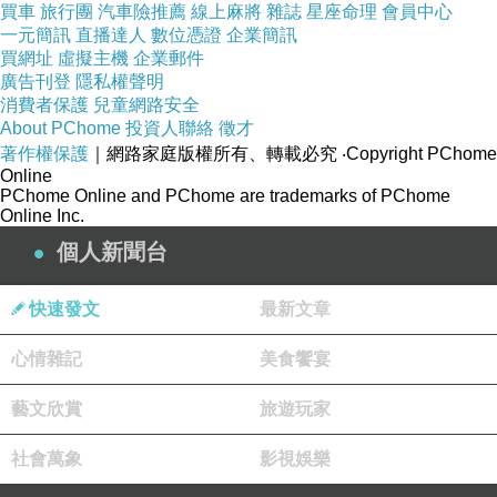
買車
旅行團
汽車險推薦
線上麻將
雜誌
星座命理
會員中心
現在是否
活力依舊？
一元簡訊
直播達人
數位憑證
企業簡訊
買網址
虛擬主機
企業郵件
廣告刊登
隱私權聲明
消費者保護
兒童網路安全
P58,
當我寂寞
About PChome
投資人聯絡
徵才
P62,
人生別氣餒
著作權保護
｜網路家庭版權所有、轉載必究
‧Copyright PChome
Online
P70,
儲蓄
PChome Online and PChome are trademarks of PChome
Online Inc.
p76,
天空
個人新聞台
P108,
蟋蟀
快速發文
最新文章
心情雜記
美食饗宴
藝文欣賞
旅遊玩家
社會萬象
影視娛樂