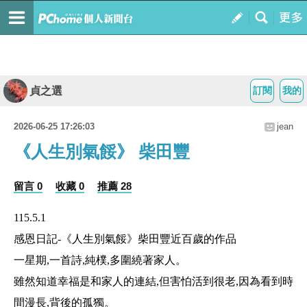
貞之選
訂閱
我的
2026-06-25 17:26:03
jean
《人生別氣餒》 柴田豐
留言 0
收藏 0
推薦 28
115.5.1
感恩日記
-
《人生別氣餒》柴田豐近百歲的作品
一星期
,
一首詩
,
純樸
,
多圍繞著家人。
雖然知道幸福是和家人的連結
,
但害怕活到很老
,
因為看到時
間漫長
,
背後的孤獨。