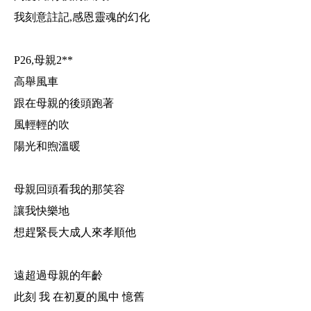
我刻意註記
,
感恩靈魂的幻化
P26,
母親
2**
高舉風車
跟在母親的後頭跑著
風輕輕的吹
陽光和煦溫暖
母親回頭看我的那笑容
讓我快樂地
想趕緊長大成人來孝順他
遠超過母親的年齡
此刻 我 在初夏的風中 憶舊