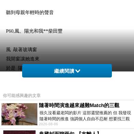
聽到母親年輕時的聲音
P60,
風、陽光和我
**
柴田豐
風
敲著玻璃窗
我開窗讓她進來
於是
陽光也跟著進來
繼續閱讀
三個人
開始聊天
你可能感興趣的文章
阿婆
你獨自一個人不會寂寞嗎
隨著時間演進越來越難Match的三觀
很久沒看葳老闆的影片 這部還蠻推薦的 但 我發現
風和陽光問我
隨著時間的推進 強調個人自由不忍耐 想要找三觀
人 歸根究柢 都是獨自一個人我這麼回答
2026-08-06
接近的不要說對象 連朋友都超