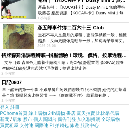
開箱｜【KOCA科卡】Dusty Mini 1 無線手持吸塵器
產品名稱：【KOCA科卡】Dusty Mini 1 無線手持
吸塵器 產品資訊 【KOCA科卡】Dusty Mini 1 無
1 小時前
線手持吸塵器評語： 能吸、能吹兼具兩
彥五郎事件簿二百六十三:Club
小詩時間~~~原野
上一篇：
重石不再只是歲月的累積，更能像標籤一般，標籤
越多，反而更能像是勳章一般，加冕著榮耀萬丈。
2026-08-06
習慣一如縱容，成了再難輕輕放下的罪證
招牌森雞湯課程腳底+指壓體驗！環境、價格、按摩過程全紀錄，森SPA足體養生館松江館最新價格表
文章目錄 森SPA足體養生館松江館：高CP值舒壓首選 森SPA足體養
生館松江館交通方式與地理位置：捷運出站走路
2 小時前
日記0807
早上醒來的第一件事 不跟早餐店阿姨們聊幾句 很不習慣 她們的紅茶還
是全糖 我喝起來比較習慣 ~~~ 《偷偷藏不住》 越看越有趣，
1 小時前
登入
註冊
PChome首頁
線上購物
24h購物
書店
露天拍賣
比比昂代購
新聞
/
氣象
股市
個人新聞台
廣告刊登
加入聯播網
全球購物
買賣租屋
支付連
國際連
Pi 拍錢包
旅遊
服務中心