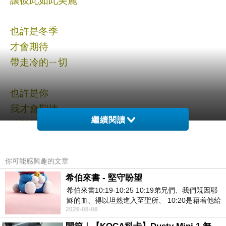
也許是冬季
才會期待
帶走冷的ㄧ切
也許是你
我才會期待
繼續閱讀
時間帶來的一切
微風與冷雨
你可能感興趣的文章
體溫與擁抱
希伯來書 - 堅守盼望
歡喜與悲傷
希伯來書10:19-10:25 10:19弟兄們、我們既因耶
冷與熱交會的那一刻
穌的血、得以坦然進入至聖所、 10:20是藉着他給
2026-08-06
我們開了一條又新又活的路從幔子經過
指尖與琴鍵。