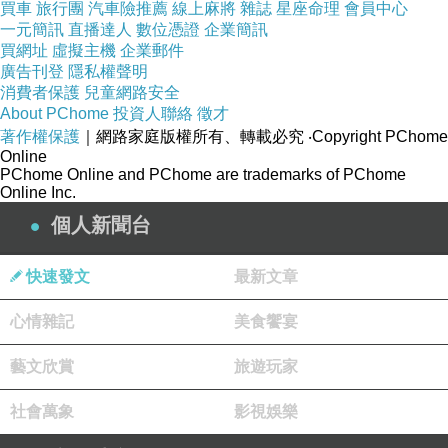
買車
旅行團
汽車險推薦
線上麻將
雜誌
星座命理
會員中心
一元簡訊
直播達人
數位憑證
企業簡訊
買網址
虛擬主機
企業郵件
廣告刊登
隱私權聲明
消費者保護
兒童網路安全
About PChome
投資人聯絡
徵才
著作權保護
｜網路家庭版權所有、轉載必究
‧Copyright PChome
Online
PChome Online and PChome are trademarks of PChome
Online Inc.
個人新聞台
快速發文
最新文章
心情雜記
美食饗宴
藝文欣賞
旅遊玩家
社會萬象
影視娛樂