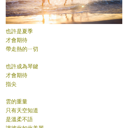
也許是夏季
才會期待
帶走熱的ㄧ切
也許成為琴鍵
才會期待
指尖
雲的重量
只有天空知道
是溫柔不語
讓彼此如此美麗