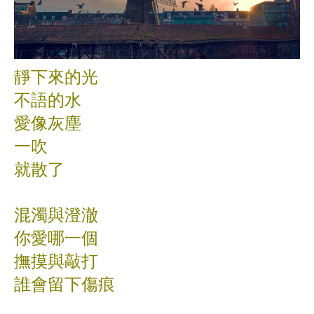
靜下來的光
不語的水
愛像灰塵
一吹
就散了
混濁與澄澈
你愛哪一個
撫摸與敲打
誰會留下傷痕