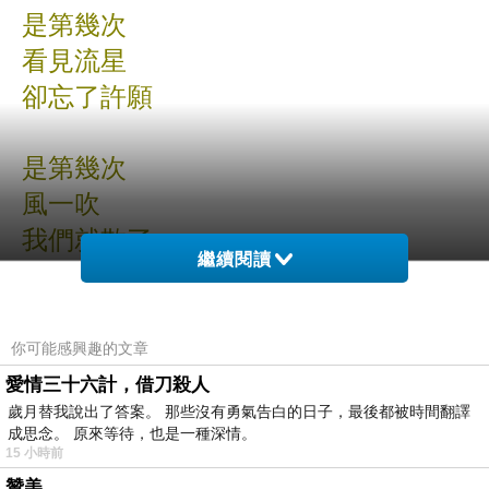
是第幾次
看見流星
卻忘了許願
是第幾次
風一吹
我們就散了
繼續閱讀
你可能感興趣的文章
愛情三十六計，借刀殺人
小詩時間~~~心與心擁抱就成了我們
上一篇：
歲月替我說出了答案。 那些沒有勇氣告白的日子，最後都被時間翻譯
成思念。 原來等待，也是一種深情。
小詩時間~~~原野
下一篇：
15 小時前
贊美