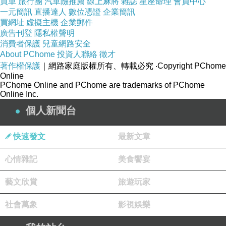
買車
旅行團
汽車險推薦
線上麻將
雜誌
星座命理
會員中心
一元簡訊
直播達人
數位憑證
企業簡訊
買網址
虛擬主機
企業郵件
廣告刊登
隱私權聲明
消費者保護
兒童網路安全
About PChome
投資人聯絡
徵才
著作權保護
｜網路家庭版權所有、轉載必究
‧Copyright PChome
Online
PChome Online and PChome are trademarks of PChome
Online Inc.
個人新聞台
快速發文
最新文章
心情雜記
美食饗宴
藝文欣賞
旅遊玩家
社會萬象
影視娛樂