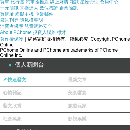
買車
旅行團
汽車險推薦
線上麻將
雜誌
星座命理
會員中心
一元簡訊
直播達人
數位憑證
企業簡訊
買網址
虛擬主機
企業郵件
廣告刊登
隱私權聲明
消費者保護
兒童網路安全
About PChome
投資人聯絡
徵才
著作權保護
｜網路家庭版權所有、轉載必究
‧Copyright PChome
Online
女孩，願妳 ... 活得人如其名
PChome Online and PChome are trademarks of PChome
Online Inc.
活出溫柔輕盈又有餘裕的秋天感
個人新聞台
記得做人啊 ~ 最重要就是開心
！
快速發文
最新文章
心情雜記
美食饗宴
藝文欣賞
旅遊玩家
社會萬象
影視娛樂
居然有人為我寫詩
上一篇：