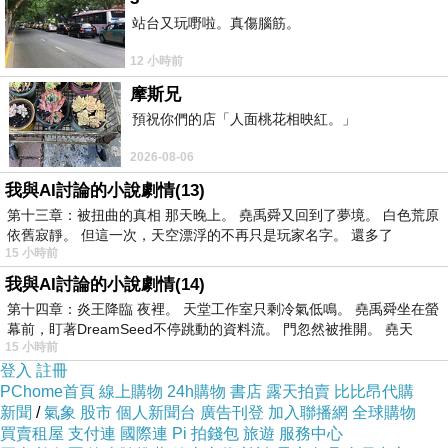
站台又玩嘢啦。真傷腦筋。
跌下來再上去
12 小時前
就像是不倒翁
摩斯兄
明明已是撲空
預祝你們的店「人面桃花相映紅。」
再盡全力補中
2026-08-06
沿途紅燈再紅
我與AI討論的小說劇情(13)
第十三章：被扭曲的真相 那天晚上。 堯禹舜又回到了夢境。 白色荒原
無人可擋我路
依舊寂靜。 但這一次，天空漂浮的不再只是玩家名字。 還多了
望著是萬馬千軍都直衝
15 小時前
我沒有溫柔 唯獨有這點英勇
我與AI討論的小說劇情(14)
第十四章：炎王降臨 夜裡。 天堂工作室只剩冷氣低鳴。 堯禹舜坐在螢
幕前，盯著DreamSeed不停跳動的資料流。 門忽然被推開。 堯天
15 小時前
登入
註冊
PChome首頁
線上購物
24h購物
書店
露天拍賣
比比昂代購
新聞
/
氣象
股市
個人新聞台
廣告刊登
加入聯播網
全球購物
買賣租屋
支付連
國際連
Pi 拍錢包
旅遊
服務中心