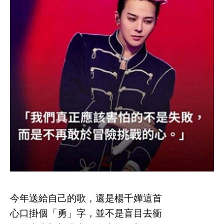
今年送給自己的歌，還是楊千嬅這首
心口掛個「勇」字，並不是盲目去衝