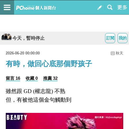
今天，暫時停止
訂閱
我的
2026-06-20 00:00:00
秋天
有時，做回心底那個野孩子
留言 16
收藏 0
推薦 32
雖然跟
GD (權志龍) 不熟
但，有被他這個金句觸動到