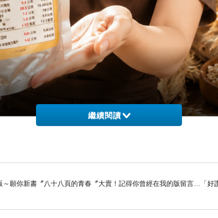
繼續閱讀
一杯天然穀香，把健康慢慢喝回來 ☕✨
飲食方式，卻也因此少了許多天然穀物的營養。直到接
版～願你新書〞八十八頁的青春〞大賣！記得你曾經在我的版留言…「好讚
溫暖而樸實的香氣，彷彿把人帶回最單純的年代。沒