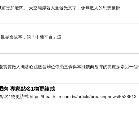
以前更加遼闊。 天空漂浮著大量發光文字，像無數人的思想被掛
與健康飲食推廣，希望讓消費者以最簡單的方式攝取天
世界盃故事，談「中葡平台」這
老老實實做人撫著心跳聽音辨位依憑直覺與本能鑽向裂隙的亮處探索另一個
言，是值得信賴的天然食品品牌。
肥肉 專家點名1物更該戒
ps://health.ltn.com.tw/article/breakingnews/5528513