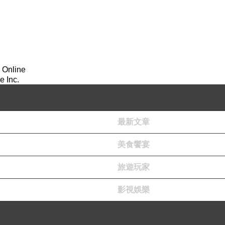
 Online
 Inc.
最新文章
重要可溶性膳食纖維來源。
美食饗宴
旅遊玩家
影視娛樂