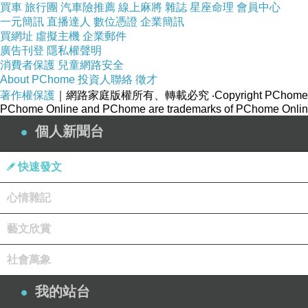
買車
旅行團
汽車險推薦
線上麻將
雜誌
星座命理
會員中心
製造地：台灣
一元簡訊
直播達人
數位憑證
企業簡訊
買網址
虛擬主機
企業郵件
大麥富含：
廣告刊登
隱私權聲明
✔ β-葡聚醣（Beta-Glucan）
消費者保護
兒童網路安全
✔ 水溶性膳食纖維
About PChome
投資人聯絡
徵才
著作權保護
｜網路家庭版權所有、轉載必究
‧Copyright PChome
✔ 非水溶性膳食纖維
PChome Online and PChome are trademarks of PChome Online
✔ 維生素B群
個人新聞台
✔ 鉀、鎂等礦物質
✔ 天然植物營養素
快速發文
其中最受到重視的就是β-葡聚醣，是大麥中特有的
心情雜記
🏅食品安全與品質把關
藝文欣賞
順祥天然食品坊全榖大麥粉包裝標示：
✅ 251項農藥殘留檢驗合格
社會萬象
✅ 通過重金屬檢驗
我的站台
✅ 不含反式脂肪酸