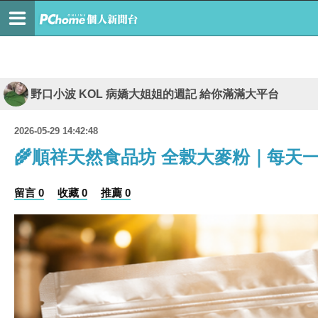
野口小波 KOL 病嬌大姐姐的週記 給你滿滿大平台
2026-05-29 14:42:48
🌾順祥天然食品坊 全榖大麥粉｜每天
留言 0
收藏 0
推薦 0