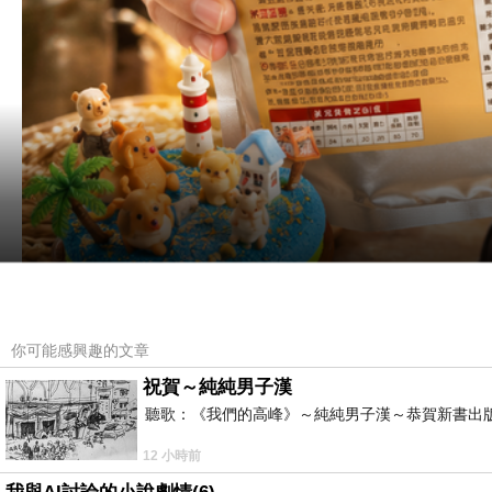
🌾順祥天然食品坊 全榖大麥粉｜每天
你可能感興趣的文章
在忙碌的生活裡，我們總是在追求更快、更方便的
祝賀～純純男子漢
大麥這個古老卻充滿智慧的天然食材。
聽歌：《我們的高峰》～純純男子漢～恭賀新書出
當熱水緩緩沖入杯中，大麥的穀香慢慢散開，那種
12 小時前
粹的美味。