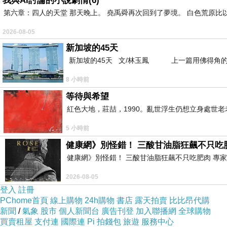
我與AI討論的小說劇情(6)
第六章：四人的天堂 那天晚上。 堯禹舜再次回到了夢境。 白色荒原比
🌾關於順祥天然食品坊
順祥天然食品坊多年來專注於天然食品、養生穀物
2026-08-05
品牌堅持：
新加坡的45天
新加坡的45天 文/林玉鳳 上一篇用佛得角的
✅ 嚴選天然原料
✅ 重視食品安全檢驗
8 小時前
✅ 推廣天然養生飲食
等待與希望
✅ 不追求過度加工食品
紅色大地，莊喆，1990。亂世浮生仍想立身處世
✅ 堅持天然穀物原始風味
5 小時前
對於重視養生、素食者、銀髮族與健康管理族群而
健康網》別怪錯！ 三酸甘油脂狂飆不只吃
健康網》別怪錯！ 三酸甘油脂狂飆不只吃肥肉 專家點名1物更該戒 htt
🌿全榖大麥粉產品特色
2026-08-05
主要成分：
登入
註冊
🌾 大麥
PChome首頁
線上購物
24h購物
書店
露天拍賣
比比昂代購
🌾 麥芽
新聞
/
氣象
股市
個人新聞台
廣告刊登
加入聯播網
全球購物
買賣租屋
支付連
國際連
Pi 拍錢包
旅遊
服務中心
產地：美國大麥原料