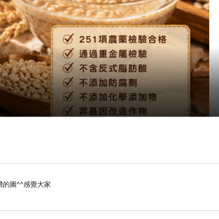
觸【順祥天然食品坊 全榖大麥粉】，我才重新認識
的圖^^感覺大家
有過多添加，沒有複雜調味，有的只是天然穀物最純