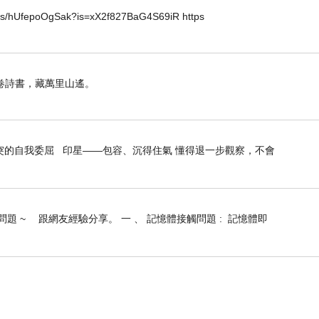
horts/hUfepoOgSak?is=xX2f827BaG4S69iR https
卷詩書，藏萬里山遙。
突的自我委屈 印星——包容、沉得住氣 懂得退一步觀察，不會
 ~ 跟網友經驗分享。 一 、 記憶體接觸問題 : 記憶體即