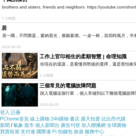
brothers and sisters, friends and neighbors https://youtube.com/s
3 小時前
居
居一隅，不問塵囂，窗納晨光，簷聽暮潮。一桌一椅，容四時風月，半
2026-08-05
工作上官印相生的柔順智慧 | 命理知識
你現在的退讓，是看懂局勢後的選擇，還是害怕衝
3 小時前
三個常見的電腦故障問題
踏入電腦這個行業 ，個人常碰到以下幾個電腦故障問題
2026-08-05
登入
註冊
PChome首頁
線上購物
24h購物
書店
露天拍賣
比比昂代購
新聞
/
氣象
股市
個人新聞台
廣告刊登
加入聯播網
全球購物
買賣租屋
支付連
國際連
Pi 拍錢包
旅遊
服務中心