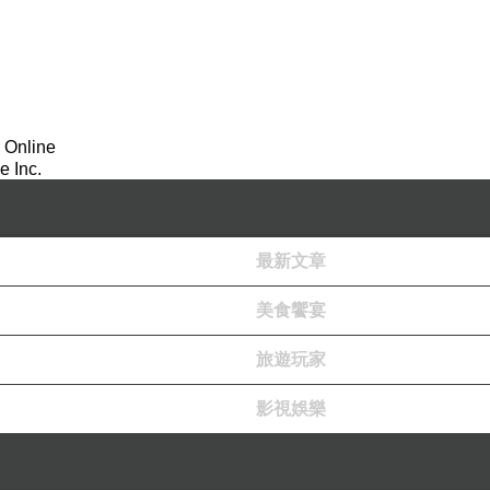
 Online
 Inc.
最新文章
美食饗宴
旅遊玩家
影視娛樂