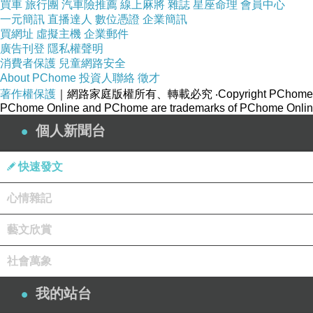
買車
旅行團
汽車險推薦
線上麻將
雜誌
星座命理
會員中心
一元簡訊
直播達人
數位憑證
企業簡訊
買網址
虛擬主機
企業郵件
廣告刊登
隱私權聲明
消費者保護
兒童網路安全
About PChome
投資人聯絡
徵才
著作權保護
｜網路家庭版權所有、轉載必究
‧Copyright PChome
PChome Online and PChome are trademarks of PChome Online
個人新聞台
快速發文
心情雜記
藝文欣賞
社會萬象
我的站台