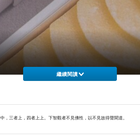
繼續閱讀
者中，三者上，四者上上。下智觀者不見佛性，以不見故得聲聞道。