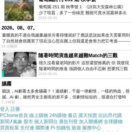
葡萄園 251 期 秋季號 1 《詩寫大安森林公園》
少了喧囂，多了一份綠意 難能可貴水泥叢林多出
2026-08-06
一
2026。08。07。
畫圖真的不適合我越畫越排斥看得懂就好了應該是說如果改天需要用到
了自然就會很厲害了現在沒心思在圖上但我還是會努力把它考過———
52 分鐘前
隨著時間演進越來越難Match的三觀
很久沒看葳老闆的影片 這部還蠻推薦的 但 我發現
隨著時間的推進 強調個人自由不忍耐 想要找三觀
2026-08-06
接近的不要說對象 連朋友都超
腦霧
聽說，AI劇看太多會腦霧？！連續劇，千篇一律劇情，一樣的狗血，很
膩...AI 劇，雖然男女主都長的差不多，但劇情短短的，很適合打發時
7 小時前
登入
註冊
PChome首頁
線上購物
24h購物
書店
露天拍賣
比比昂代購
新聞
/
氣象
股市
個人新聞台
廣告刊登
加入聯播網
全球購物
買賣租屋
支付連
國際連
Pi 拍錢包
旅遊
服務中心