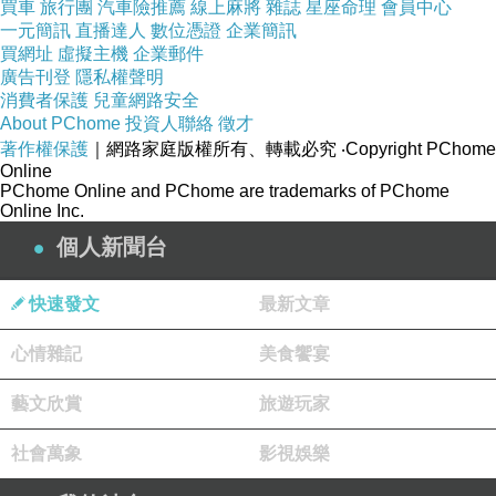
買車
旅行團
汽車險推薦
線上麻將
雜誌
星座命理
會員中心
一元簡訊
直播達人
數位憑證
企業簡訊
買網址
虛擬主機
企業郵件
廣告刊登
隱私權聲明
消費者保護
兒童網路安全
About PChome
投資人聯絡
徵才
著作權保護
｜網路家庭版權所有、轉載必究
‧Copyright PChome
Online
PChome Online and PChome are trademarks of PChome
Online Inc.
個人新聞台
快速發文
最新文章
心情雜記
美食饗宴
藝文欣賞
旅遊玩家
社會萬象
影視娛樂