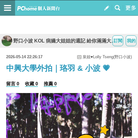
野口小波 KOL 病嬌大姐姐的週記 給你滿滿大平台
訂閱
我的
2026-05-14 22:26:17
泉姐♥Lolly Tseng(野口小波)
中興大學外拍｜珞羽 & 小波 💗
留言 0
收藏 0
推薦 0