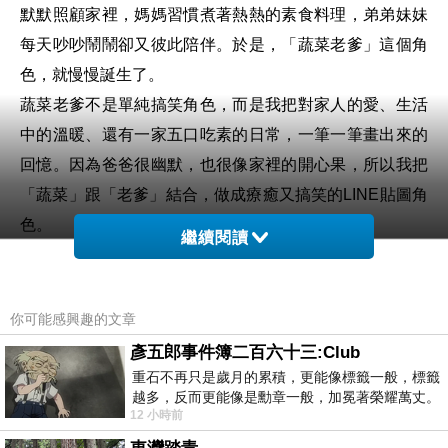
默默照顧家裡，媽媽習慣煮著熱熱的素食料理，弟弟妹妹
每天吵吵鬧鬧卻又彼此陪伴。於是，「蔬菜老爹」這個角
色，就慢慢誕生了。
蔬菜老爹不是單純搞笑角色，而是我把對家人的愛、生活
中的溫暖、還有一家五口吃素的日常，一筆一筆畫出來的
回憶。因為爸爸很幽默，也很像家裡的開心果，所以我把
「蔬菜」跟「老爹」結合，做成療癒又搞笑的LINE貼圖角
色。
繼續閱讀
我一直很希望，大家在聊天時，不只是使用冷冰冰的文
字，而是能透過貼圖，把情緒、關心、禮貌、鼓勵傳達出
去。所以我設計了很多不同主題，像是禮貌回覆、撒嬌搞
你可能感興趣的文章
笑、節慶祝福、同事聊天、家庭問候、甚至還有中日文翻
彥五郎事件簿二百六十三:Club
譯版，希望每個人都能找到適合自己的聊天風格。
重石不再只是歲月的累積，更能像標籤一般，標籤
越多，反而更能像是勳章一般，加冕著榮耀萬丈。
目前「蔬菜老爹」系列已經正式販售中，也非常謝謝一路
12 小時前
習慣一如縱容，成了再難輕輕放下的罪證
支持我的朋友們。看到有人使用我的貼圖，真的會有種