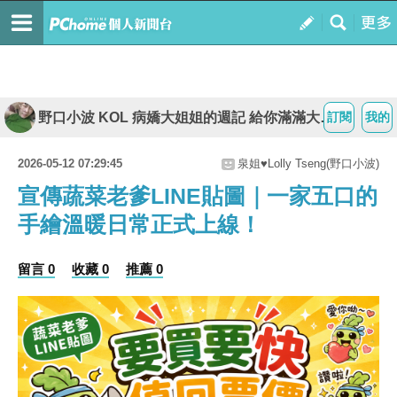
野口小波 KOL 病嬌大姐姐的週記 給你滿滿大平台
訂閱
我的
2026-05-12 07:29:45
泉姐♥Lolly Tseng(野口小波)
宣傳蔬菜老爹LINE貼圖｜一家五口的
手繪溫暖日常正式上線！
留言 0
收藏 0
推薦 0