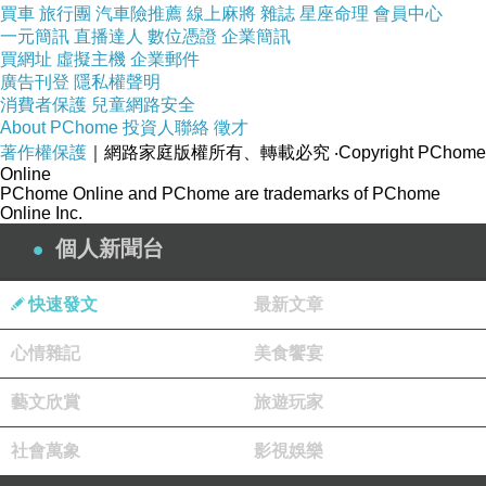
【蔬菜老爹系列貼圖連結】
買車
旅行團
汽車險推薦
線上麻將
雜誌
星座命理
會員中心
一元簡訊
直播達人
數位憑證
企業簡訊
[蔬菜老爹（撒嬌搞笑幽默篇）]
買網址
虛擬主機
企業郵件
https://line.me/S/sticker/33714423/?lang=zh-
廣告刊登
隱私權聲明
消費者保護
Hant&utm_source=gnsh_stickerDetail
兒童網路安全
About PChome
投資人聯絡
徵才
[蔬菜老爹（禮貌答覆篇）]
著作權保護
｜網路家庭版權所有、轉載必究
‧Copyright PChome
https://line.me/S/sticker/32303639/?lang=zh-
Online
PChome Online and PChome are trademarks of PChome
Hant&utm_source=gnsh_stickerDetail
Online Inc.
[蔬菜老爹（大字體簡短回覆）]
個人新聞台
https://line.me/S/sticker/33709193/?lang=zh-
Hant&utm_source=gnsh_stickerDetail
快速發文
最新文章
[蔬菜老爹（同事夥伴友情篇）]
心情雜記
美食饗宴
https://line.me/S/sticker/33507664/?lang=zh-
Hant&utm_source=gnsh_stickerDetail
藝文欣賞
旅遊玩家
[蔬菜父女中日文版（日語翻譯禮貌篇）]
社會萬象
影視娛樂
https://line.me/S/sticker/33457461/?lang=zh-