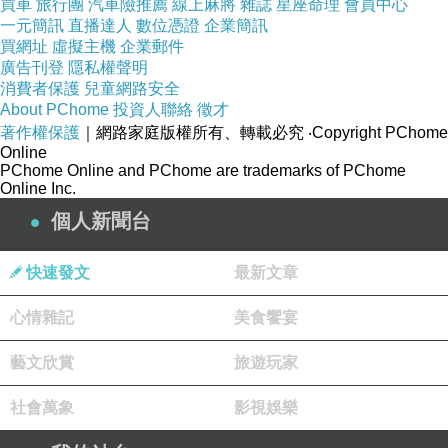
中彰投合作課程學習心得
買車
旅行團
汽車險推薦
線上麻將
雜誌
星座命理
會員中心
一元簡訊
直播達人
數位憑證
企業簡訊
這次課程是中彰投地區合作機構共同安排的專業
買網址
虛擬主機
企業郵件
課程，內容非常豐富，也非常貼近現在社群創作
廣告刊登
隱私權聲明
消費者保護
兒童網路安全
需求。從手機基礎攝影概念開始，到進階剪接技
About PChome
投資人聯絡
徵才
巧，再到現在最熱門的 Reels 短影音錄製，每一
著作權保護
｜網路家庭版權所有、轉載必究
‧Copyright PChome
Online
段都非常實用。
PChome Online and PChome are trademarks of PChome
老師先教大家理解鏡頭運用技巧，像是左右運
Online Inc.
鏡、環繞運鏡、推拉鏡頭與畫面轉場。以前我只
個人新聞台
是拿起手機直接拍，完全不知道原來不同角度和
快速發文
最新文章
速度會讓影片呈現完全不同的感覺。
接著進入剪接教學，老師手把手教大家怎麼整理
心情雜記
美食饗宴
素材、抓節奏點、搭配音樂、加字幕與設計轉場
藝文欣賞
旅遊玩家
效果。尤其是錄製 Reels 的技巧真的很受用，像
是前三秒吸引觀眾的方法、畫面安排節奏感、讓
社會萬象
影視娛樂
影片更有故事性，這些都是以前完全沒接觸過的