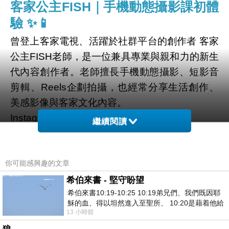
客家公主FISH｜手機動態攝影課初體
驗 ✨📱
曾登上客家電視、活躍於社群平台的創作者
客家
公主FISH老師
，是一位兼具專業與親和力的新生
代內容創作者。老師擅長手機動態攝影、短影音
剪輯、Reels企劃拍攝，也經常分享生活創作、
美感影像與客家文化內容。
Instagram：@cioufish824
繼續閱讀
透過細膩且有溫度的作品風格，讓更多人看見手
機影像創作的魅力，也讓客家文化用更年輕、更
生活化的方式被大家認識。
你可能感興趣的文章
希伯來書 - 堅守盼望
第一次上手機動態攝影課心得
希伯來書10:19-10:25 10:19弟兄們、我們既因耶
穌的血、得以坦然進入至聖所、 10:20是藉着他給
這是我第一次正式參加手機動態攝影課，本來還
13 小時前
我們開了一條又新又活的路從幔子經過
很擔心自己完全沒基礎會不會跟不上，結果一進