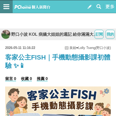
野口小波 KOL 病嬌大姐姐的週記 給你滿滿大平台
訂閱
我的
2026-05-11 11:16:22
泉姐♥Lolly Tseng(野口小波)
客家公主FISH｜手機動態攝影課初體
驗 ✨📱
留言 0
收藏 0
推薦 0