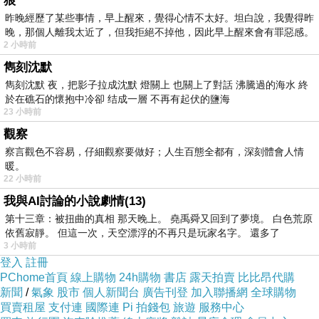
狼
教室就感受到很輕鬆自在的氛圍。客家公主FISH
昨晚經歷了某些事情，早上醒來，覺得心情不太好。坦白說，我覺得昨
老師本人非常活潑、客氣，講話清楚又有條理，
晚，那個人離我太近了，但我拒絕不掉他，因此早上醒來會有罪惡感。
2 小時前
而且非常聰明，會把複雜的攝影觀念用最簡單的
雋刻沈默
方式讓大家理解。
雋刻沈默 夜，把影子拉成沈默 燈關上 也關上了對話 沸騰過的海水 終
上課時老師完全沒有距離感，很親切，也很願意
於在礁石的懷抱中冷卻 结成一層 不再有起伏的鹽海
23 小時前
回答大家的問題，互動自然又很好相處，讓原本
觀察
緊張的我很快就放鬆下來。老師一步一步帶大家
察言觀色不容易，仔細觀察要做好；人生百態全都有，深刻體會人情
操作，不論是手機設定、運鏡方式，還是拍攝角
暖。
度，都教得非常仔細。
22 小時前
我與AI討論的小說劇情(13)
整堂課非常有趣，不會讓人覺得枯燥，反而會越
第十三章：被扭曲的真相 那天晚上。 堯禹舜又回到了夢境。 白色荒原
學越有成就感。尤其看到自己拍出比平常更有質
依舊寂靜。 但這一次，天空漂浮的不再只是玩家名字。 還多了
感的畫面時，真的很開心。這堂課讓我發現，原
3 小時前
登入
註冊
來只要掌握方法，手機也能拍出很厲害的作品，
PChome首頁
線上購物
24h購物
書店
露天拍賣
比比昂代購
真的學到很多，也更期待下一次上課！
新聞
/
氣象
股市
個人新聞台
廣告刊登
加入聯播網
全球購物
買賣租屋
支付連
國際連
Pi 拍錢包
旅遊
服務中心