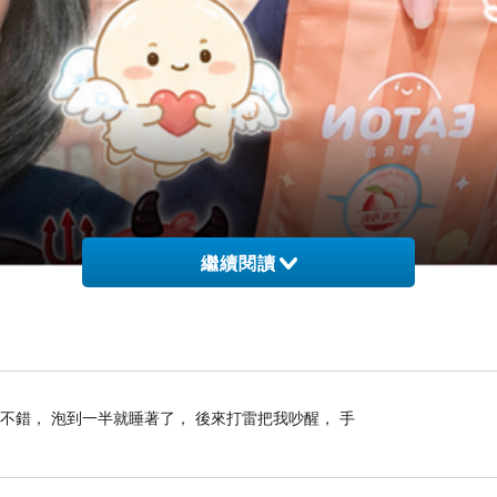
繼續閱讀
不錯， 泡到一半就睡著了， 後來打雷把我吵醒， 手