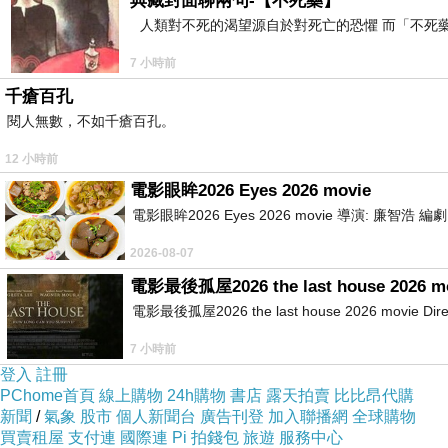
典藏封面聊兩句-【不死藥】
人類對不死的渴望源自於對死亡的恐懼 而「不死
7 小時前
千瘡百孔
閱人無數，不如千瘡百孔。
12 小時前
電影眼眸2026 Eyes 2026 movie
電影眼眸2026 Eyes 2026 movie 導演: 廉智浩
2026-08-07
電影最後孤屋2026 the last house 2026 m
電影最後孤屋2026 the last house 2026 movie Directed
7 小時前
登入
註冊
PChome首頁
線上購物
24h購物
書店
露天拍賣
比比昂代購
新聞
/
氣象
股市
個人新聞台
廣告刊登
加入聯播網
全球購物
買賣租屋
支付連
國際連
Pi 拍錢包
旅遊
服務中心