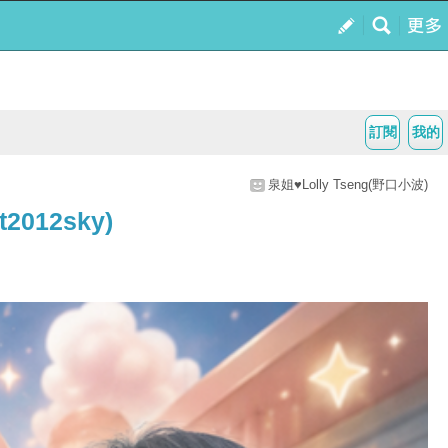
訂閱
我的
泉姐♥Lolly Tseng(野口小波)
12sky)