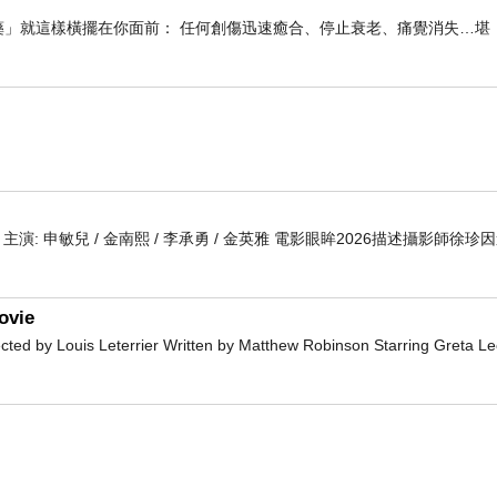
藥」就這樣橫擺在你面前： 任何創傷迅速癒合、停止衰老、痛覺消失…堪
 編劇 主演: 申敏兒 / 金南熙 / 李承勇 / 金英雅 電影眼眸2026描述攝影師徐珍
ovie
 by Louis Leterrier Written by Matthew Robinson Starring Greta L