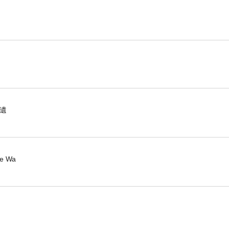
因遺
ee Wa