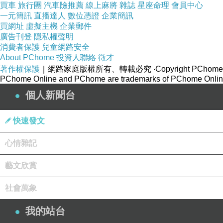
買車
旅行團
汽車險推薦
線上麻將
雜誌
星座命理
會員中心
一元簡訊
直播達人
數位憑證
企業簡訊
買網址
虛擬主機
企業郵件
廣告刊登
隱私權聲明
消費者保護
兒童網路安全
About PChome
投資人聯絡
徵才
著作權保護
｜網路家庭版權所有、轉載必究
‧Copyright PChome
PChome Online and PChome are trademarks of PChome Online
個人新聞台
快速發文
✨野口小波特別推薦｜伊頓食品果乾，
心情雜記
喜歡嘴饞時來點清爽不負擔的小零食嗎？
藝文欣賞
這次野口小波要真心推薦我最近超愛的
伊頓食品果
每一包都可愛到捨不得拆，重點是果香自然、Q彈
社會萬象
草莓、水蜜桃、芭樂三種人氣口味，每一款都有讓
我的站台