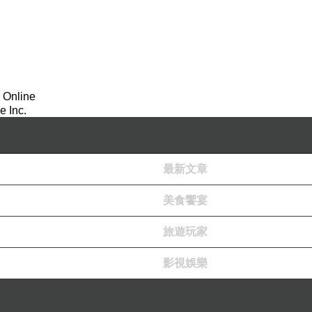
 Online
 Inc.
最新文章
療癒系零食的幸福滋味來啦！✨
美食饗宴
旅遊玩家
乾系列
！
順口，追劇、下午茶、工作嘴饞、出門隨身帶都超適合
影視娛樂
人一吃上癮的小驚喜，真的超值得囤貨團購！