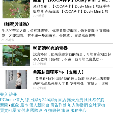
開箱｜【KOCA科卡】Dusty Mini 1 無線手持吸塵器
產品名稱：【KOCA科卡】Dusty Mini 1 無線手持
吸塵器 產品資訊 【KOCA科卡】Dusty Mini 1 無
9 小時前
線手持吸塵器評語： 能吸、能吹兼具兩
《蜂蜜與漣漪》
生活的苦悶之處，必有其蜂蜜。 你說要學習蜜獾，毫不畏懼地 直搗蜂
窩，才能親嚐。 甚至練一身鐵布衫、金鐘罩， 在暴風雨來襲
21 小時前
88節讀88頁的青春
說真格的，如果我要寫我的情史，可能會高潮迭起
令人歎息！(好酸)，不過，我可能也會萬劫不
22 小時前
復...，每天跪鍵盤還是被判了花心的罪
典藏封面聊兩句-【支離人】
要說看科幻小說給我的最大啟蒙 莫過於上古時期
的神祇多為外星人了 即便擁有像「支離人」這種
18 小時前
驚世駭俗的神通法門 也未必讀
登入
註冊
PChome首頁
線上購物
24h購物
書店
露天拍賣
比比昂代購
新聞
/
氣象
股市
個人新聞台
廣告刊登
加入聯播網
全球購物
買賣租屋
支付連
國際連
Pi 拍錢包
旅遊
服務中心