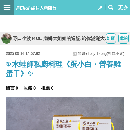
野口小波 KOL 病嬌大姐姐的週記 給你滿滿大平台
訂閱
我的
2025-09-16 14:57:02
泉姐♥Lolly Tseng(野口小波)
✨水蛙師私廚料理《蛋小白・營養雞
蛋干》✨
留言 0
收藏 0
推薦 0