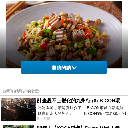
繼續閱讀
你可能感興趣的文章
計畫趕不上變化的九州行 (8) B-CON環球塔
吃飽喝足，該認真玩耍了… B-CON塔就在活魚迴
轉壽司水天的對面。 B-CON的正式名稱叫 別
9 小時前