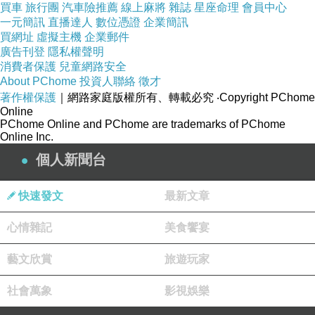
買車
旅行團
汽車險推薦
線上麻將
雜誌
星座命理
會員中心
一元簡訊
直播達人
數位憑證
企業簡訊
買網址
虛擬主機
企業郵件
廣告刊登
隱私權聲明
消費者保護
兒童網路安全
About PChome
投資人聯絡
徵才
著作權保護
｜網路家庭版權所有、轉載必究
‧Copyright PChome
Online
PChome Online and PChome are trademarks of PChome
Online Inc.
個人新聞台
✨水蛙師私廚料理《蛋小白・營養雞蛋干》✨
🎖 奇真傳奇・御廚張和錦
快速發文
最新文章
在餐飲界享譽盛名的張和錦師傅（人稱「水蛙
心情雜記
美食饗宴
師」），
以數十年的烹飪經驗與對飲食文化的堅持，
藝文欣賞
旅遊玩家
創立「奇真會館」以及「水蛙師外燴團隊」。
社會萬象
影視娛樂
他認為料理的價值，不只在於飽足，