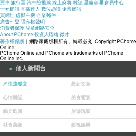
買車
旅行團
汽車險推薦
線上麻將
雜誌
星座命理
會員中心
西伯利亞力量
一元簡訊
直播達人
數位憑證
企業簡訊
#바부쉬카아가피야
#허브케어
#スキンケア好きな人
買網址
虛擬主機
企業郵件
廣告刊登
隱私權聲明
と繋がりたい
#러시아화장품
#러시아스킨케어
#피부
消費者保護
兒童網路安全
미인되자
About PChome
投資人聯絡
徵才
˘ ³˘)♥
*｡
#(
#(≧ω≦)
#(´∀｀*)ﾉ｡+ﾟ
著作權保護
｜網路家庭版權所有、轉載必究
‧Copyright PChome
Online
PChome Online and PChome are trademarks of PChome
Online Inc.
個人新聞台
【推薦美妝商品】Wheatbelt by Geologie Cosmetics 真的超好用
上一篇：
快速發文
最新文章
✨【野口小波｜35歲台中MD的攝影狂熱人生】✨ —— 輕熟女棉花糖女孩的專業態度 × 自由生活 × 攝影日常
下一篇：
心情雜記
美食饗宴
藝文欣賞
旅遊玩家
社會萬象
影視娛樂