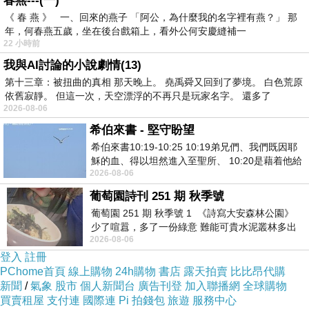
春燕---(一)
自然療法，主打純天然、有機、無添加。
《 春 燕 》 一、回來的燕子 「阿公，為什麼我的名字裡有燕？」 那
💬 他們的產品在歐洲、中亞、東亞都有銷售，尤其在韓國
年，何春燕五歲，坐在後台戲箱上，看外公何安慶縫補一
22 小時前
與日本因為「草本×冰鎮×無添加」而成為小眾潮流品，
我與AI討論的小說劇情(13)
被許多美妝部落客推薦使用，也常出現在日韓網美或生活
第十三章：被扭曲的真相 那天晚上。 堯禹舜又回到了夢境。 白色荒原
VLOG 中 💻📷。
依舊寂靜。 但這一次，天空漂浮的不再只是玩家名字。 還多了
🎯 使用心得（真心推薦）
2026-08-06
✅ 眼部凝膠質地非常清爽，冰冰涼涼的，敷在眼睛周圍有
希伯來書 - 堅守盼望
立刻放鬆的感覺，消腫效果真的有感，早上急救神器！
希伯來書10:19-10:25 10:19弟兄們、我們既因耶
穌的血、得以坦然進入至聖所、 10:20是藉着他給
✅ 面膜則有淡淡的草本清香，不會黏膩，敷個 5-10 分鐘
2026-08-06
我們開了一條又新又活的路從幔子經過
就能感受到皮膚變得清透柔嫩，很適合約會前、上妝前使
葡萄園詩刊 251 期 秋季號
用。
葡萄園 251 期 秋季號 1 《詩寫大安森林公園》
🙌 整體 CP 值高，包裝設計也很有特色，金色與森林綠色
少了喧囂，多了一份綠意 難能可貴水泥叢林多出
搭配起來有種 vintage 的高級感，讓人一用就愛上。
2026-08-06
一
登入
註冊
🔖
PChome首頁
線上購物
24h購物
書店
露天拍賣
比比昂代購
#BabushkaAgafya
#Agafya奶奶配方
#天然護膚
#
新聞
/
氣象
股市
個人新聞台
廣告刊登
加入聯播網
全球購物
買賣租屋
俄羅斯美妝
支付連
#HerbalBeauty
國際連
Pi 拍錢包
#冷感眼膜
旅遊
服務中心
#清爽面膜
#