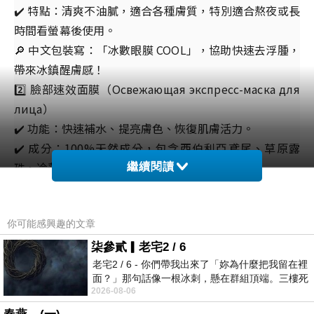
✔️ 特點：清爽不油膩，適合各種膚質，特別適合熬夜或長
時間看螢幕後使用。
🔎 中文包裝寫：「冰數眼膜 COOL」，協助快速去浮腫，
帶來冰鎮醒膚感！
2️⃣ 臉部速效面膜（Освежающая экспресс-маска для
лица）
✔️ 功能：快速補水、提亮膚色、恢復肌膚活力。
✔️ 成分：100%天然成分，包含西伯利亞鳶尾、草原露
珠、冷薄荷等。
繼續閱讀
✔️ 不含 SLS 與對羥基苯甲酸酯（Paraben-free），適合
敏感肌膚使用。
你可能感興趣的文章
🧓🏼【品牌背景】
「阿加菲奶奶的配方」是由俄羅斯一家知名天然美容品公
柒參貳▎老宅2 / 6
司 Pervoe Reshenie 推出的品牌。品牌形象以一位穿著
老宅2 / 6 - 你們帶我出來了「妳為什麼把我留在裡
面？」那句話像一根冰刺，懸在群組頂端。三樓死
傳統服飾的西伯利亞老太太“阿加菲”為精神象徵，象徵
2026-08-06
死盯著照片裡的人。那個人確實站在
天然、手工與信賴。她的配方傳承自西伯利亞的藥草學與