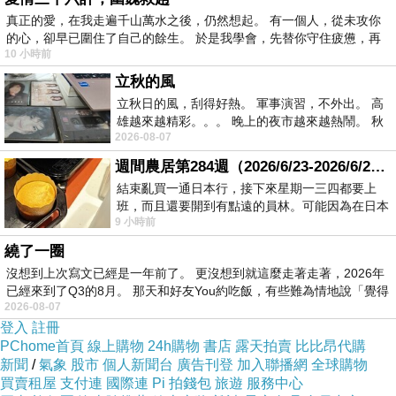
因此，
真正的愛，在我走遍千山萬水之後，仍然想起。 有一個人，從未攻你
的心，卻早已圍住了自己的餘生。 於是我學會，先替你守住疲憊，再
人若聽見福音，卻不以
信心
接受神能成就祂的應許
10 小時前
那不管聽了多少的福音都與人無益、無法進入安息
立秋的風
立秋日的風，刮得好熱。 軍事演習，不外出。 高
雄越來越精彩。。。 晚上的夜市越來越熱鬧。 秋
〝其實造物之工、從創世以來已經成全了〞
2026-08-07
天的風刮得很熱 夜遊消暑熱。。。
說的是
天地萬物都造齊了
(
創
2:1)
週間農居第284週（2026/6/23-2026/6/24) 夏至 金黃稻浪洋溢豐收喜悅
結束亂買一通日本行，接下來星期一三四都要上
班，而且還要開到有點遠的員林。可能因為在日本
9 小時前
花不少錢，星期一出門上班時，心裡沒有一
繞了一圈
希伯來書 - 不可硬著心
上一篇：
沒想到上次寫文已經是一年前了。 更沒想到就這麼走著走著，2026年
已經來到了Q3的8月。 那天和好友You約吃飯，有些難為情地說「覺得
希伯來書 - 安息日的主
下一篇：
2026-08-07
登入
註冊
PChome首頁
線上購物
24h購物
書店
露天拍賣
比比昂代購
新聞
/
氣象
股市
個人新聞台
廣告刊登
加入聯播網
全球購物
買賣租屋
支付連
國際連
Pi 拍錢包
旅遊
服務中心