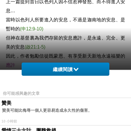
上一篇提到昔日以色列人因不信惹神發怒、而不得進入安
息
…
當時以色列人所要進入的安息，不過是迦南地的安息、是
暫時的
(
申
12:9-10)
但神在基督裏為我們存留的安息應許，是永遠、完全、更
美的安息
(
啟
21:1-5)
因此，作者勉勵信徒既蒙恩、有享受新天新地永遠福樂的
應許
繼續閱讀
就當〝畏懼〞，
也就是存
敬畏、戰兢的態度跟從神、憑信心領受神的應許
不可硬著心，像出埃及的以色列民一樣
你可能感興趣的文章
口頭說要聽從神的話，但一遇到試探和苦難時
贊美
贊美可能比侮辱一個人更容易造成永久性的傷害。
心就剛硬，口說抱怨的話、行事悖逆
以致惹神的怒氣說︰他們斷不可進入我的安息
10 小時前
口說抱怨、行事悖逆，全是因為他們
不信
神的應許
愛情三十六計，圍魏救趙