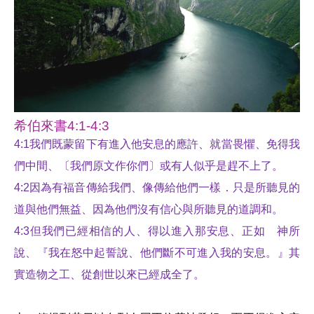
希伯來書
4:1-4:3
4:1
我們既蒙留下有進入他安息的應許、就當畏懼、免得我
們中間、〔我們原文作你們〕或有人似乎是趕不上了。
4:2
因為有福音傳給我們、像傳給他們一樣．只是所聽見的
道與他們無益、因為他們沒有信心與所聽見的道調和。
4:3
但我們已經相信的人、得以進入那安息、正如 神所
說、『我在怒中起誓說、他們斷不可進入我的安息。』其
實造物之工、從創世以來已經成全了。