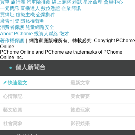
買車
旅行團
汽車險推薦
線上麻將
雜誌
星座命理
會員中心
一元簡訊
直播達人
數位憑證
企業簡訊
買網址
虛擬主機
企業郵件
廣告刊登
隱私權聲明
消費者保護
兒童網路安全
About PChome
投資人聯絡
徵才
著作權保護
｜網路家庭版權所有、轉載必究
‧Copyright PChome
Online
PChome Online and PChome are trademarks of PChome
Online Inc.
個人新聞台
快速發文
最新文章
心情雜記
美食饗宴
藝文欣賞
旅遊玩家
社會萬象
影視娛樂