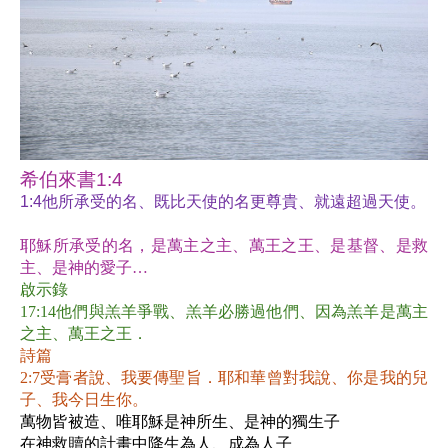
希伯來書
1:4
1:4
他所承受的名、既比天使的名更尊貴、就遠超過天使。
耶穌所承受的名，是萬主之主、萬王之王、是基督、是救
主、是神的愛子
…
啟示錄
17:14
他們與羔羊爭戰、羔羊必勝過他們、因為羔羊是萬主
之主、萬王之王．
詩篇
2:7
受膏者說、我要傳聖旨．耶和華曾對我說、你是我的兒
子、我今日生你。
萬物皆被造、唯耶穌是神所生、是神的獨生子
在神救贖的計畫中降生為人、成為人子