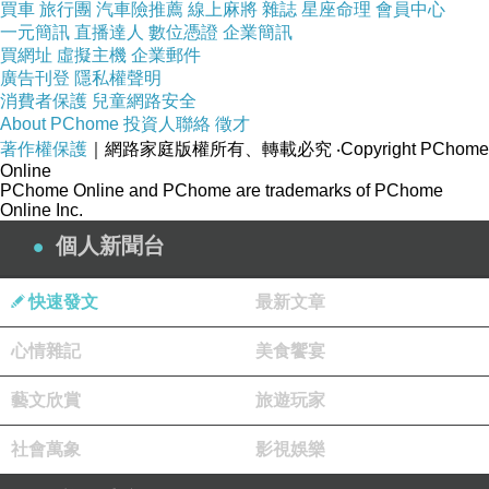
買車
旅行團
汽車險推薦
線上麻將
雜誌
星座命理
會員中心
單指普通人類之子
一元簡訊
直播達人
數位憑證
企業簡訊
而以亞蘭文書寫的人子、是指出現在神聖且榮耀的異象當
買網址
虛擬主機
企業郵件
中，
廣告刊登
隱私權聲明
得著權柄與榮耀、受萬族敬拜的那一位，
消費者保護
兒童網路安全
是整本舊約聖經中，唯一一處經文使用這個字。
About PChome
投資人聯絡
徵才
著作權保護
｜網路家庭版權所有、轉載必究
‧Copyright PChome
Online
PChome Online and PChome are trademarks of PChome
Online Inc.
個人新聞台
希伯來書 - 耶穌是神的兒子
上一篇：
快速發文
最新文章
希伯來書 - 耶穌受天使敬拜
下一篇：
心情雜記
美食饗宴
藝文欣賞
旅遊玩家
社會萬象
影視娛樂