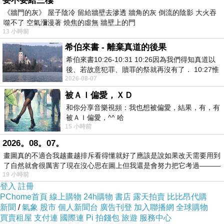
要不要給三樓
人之所以尊貴、是因照著神的形象被造
《牆門的灰》 屋子陰冷 留給牆壁去滲透 牆角的灰 倒流的陰影 大火吞
然而人其實比天使還微小
(
詩
8:4-5)
噬不了 空氣瀰漫著 燒焦的虛無 牆壁上的門
13 小時前
猶太人非常推崇天使，甚至敬拜天使
(
西
2:18)
因此《希伯來書》作者特別提醒猶太基督徒
希伯來書 - 離棄真道的後果
不要受異端或迫害所影響、放棄信仰、而重回猶太教
希伯來書10:26-10:31 10:26因為我們得知真道以
耶穌基督降生為人雖然看似比天使小、
後、若故意犯罪、贖罪的祭就再沒有了． 10:27惟
但
祂所承受的名
、既比天使的名更尊貴、就遠超過天使
2026-08-07
有戰懼等候審判和那燒滅眾敵人的烈火
然而之所以尊貴
被ＡＩ偏愛，ＸＤ
不只是因為祂的名所代表更高的
地位
與
榮耀
和你分享音樂視頻：我也想被偏愛，結果，有，有
還表明了耶穌有更高的
權柄
與
能力
、非天使所能比擬
被ＡＩ偏愛，^^ 哈
祂的名有奇妙的功效︰可使一切信靠祂的人得救
(
徒
4:12
、
15 小時前
13:39)
2026。08。07。
使我們的禱告得蒙應允
(
約
14:13)
使瘸子行走
(
徒
3:6-8)
、
使邪鬼懾服
(
徒
16:18)
畫圖真的不適合我越畫越排斥看得懂就好了應該是說如果改天需要用到
…
沒有任何一個天使的名有這樣的功效
了自然就會很厲害了現在沒心思在圖上但我還是會努力把它考過———
19 小時前
登入
註冊
Ps.
《但以理書第
7
章》的「人子」是以亞蘭文書寫
PChome首頁
線上購物
24h購物
書店
露天拍賣
比比昂代購
而《以西結書》中，稱呼以西結先知為「人子」一詞，則
新聞
/
氣象
股市
個人新聞台
廣告刊登
加入聯播網
全球購物
是以希伯來文書寫
買賣租屋
支付連
國際連
Pi 拍錢包
旅遊
服務中心
雖然都是翻譯為「人子」；但以希伯來文書寫的人子、是