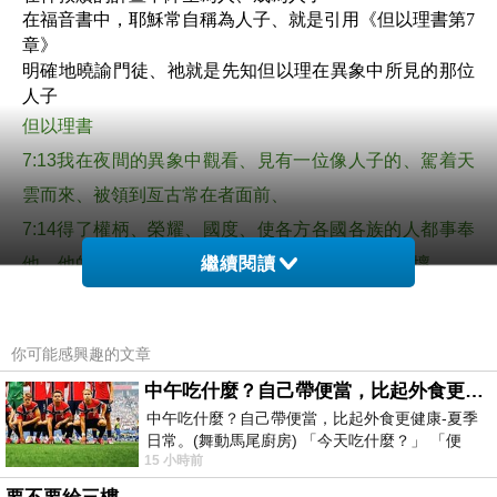
在福音書中，耶穌常自稱為人子、就是引用《但以理書第
7
章》
明確地曉諭門徒、祂就是先知但以理在異象中所見的那位
人子
但以理書
7:13
我在夜間的異象中觀看、見有一位像人子的、駕着天
雲而來、被領到亙古常在者面前、
7:14
得了權柄、榮耀、國度、使各方各國各族的人都事奉
他．他的權柄是永遠的、不能廢去、他的國必不敗壞。
繼續閱讀
馬可福音
14:61
耶穌卻不言語、一句也不回答。大祭司又問他說、你
是那當稱頌者的兒子基督不是。
你可能感興趣的文章
14:62
耶穌說、我是．你們必看見人子、坐在那權能者的右
中午吃什麼？自己帶便當，比起外食更健康-夏季日常。(舞動馬尾廚房)
邊、駕着天上的雲降臨。
中午吃什麼？自己帶便當，比起外食更健康-夏季
日常。(舞動馬尾廚房) 「今天吃什麼？」 「便
耶穌不但有人的樣貌，也承載著神的榮耀與權柄
15 小時前
當？麵？還是炒飯？」 每天都在選擇
與神同坐寶座、受萬國敬拜的人子